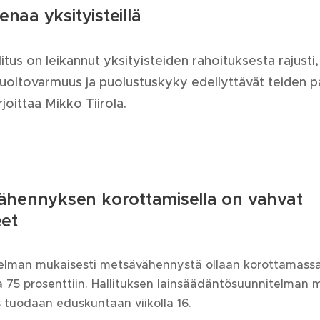
ienaa yksityisteillä
itus on leikannut yksityisteiden rahoituksesta rajusti,
oltovarmuus ja puolustuskyky edellyttävät teiden 
rjoittaa Mikko Tiirola.
ähennyksen korottamisella on vahvat
eet
jelman mukaisesti metsävähennystä ollaan korottamass
a 75 prosenttiin. Hallituksen lainsäädäntösuunnitelman
 tuodaan eduskuntaan viikolla 16.