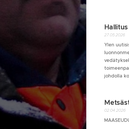
Hallitu
27.05.2026
Ylen uutis
luonnonmet
vedätyksek
toimeenpan
johdolla ko
Metsäst
02.04.2026
MAASEUDU