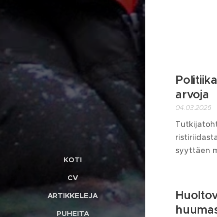
Politiik
arvoja
04.03.2026
Tutkijatoh
ristiriidas
syyttäen m
KOTI
CV
Huoltov
ARTIKKELEJA
huuma
PUHEITA