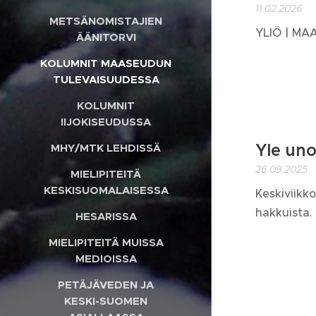
11.02.2026
METSÄNOMISTAJIEN
YLIÖ | MA
ÄÄNITORVI
KOLUMNIT MAASEUDUN
TULEVAISUUDESSA
KOLUMNIT
IIJOKISEUDUSSA
Yle uno
MHY/MTK LEHDISSÄ
26.09.2025
MIELIPITEITÄ
KESKISUOMALAISESSA
Keskiviikk
hakkuista.
HESARISSA
MIELIPITEITÄ MUISSA
MEDIOISSA
PETÄJÄVEDEN JA
KESKI-SUOMEN