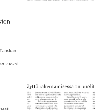
sten
y Tanskan
kan vuoksi.
isesti