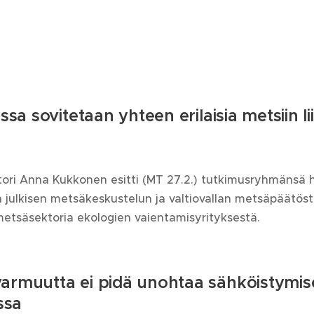
assa sovitetaan yhteen erilaisia metsiin li
tori Anna Kukkonen esitti (MT 27.2.) tutkimusryhmänsä 
ta julkisen metsäkeskustelun ja valtiovallan metsäpäätöste
etsäsektoria ekologien vaientamisyrityksestä.
armuutta ei pidä unohtaa sähköistymis
ssa