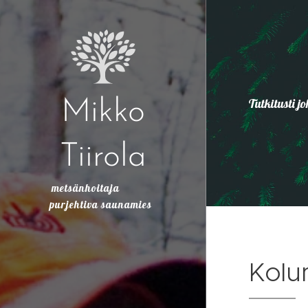
Tutkitusti 
Mikko
Tiirola
metsänhoitaja
purjehtiva saunamies
Kolu