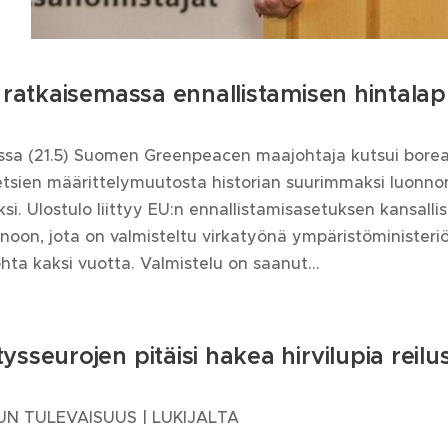
s ratkaisemassa ennallistamisen hintala
issa (21.5) Suomen Greenpeacen maajohtaja kutsui borea
sien määrittelymuutosta historian suurimmaksi luonno
si. Ulostulo liittyy EU:n ennallistamisasetuksen kansalli
oon, jota on valmisteltu virkatyönä ympäristöministeri
hta kaksi vuotta. Valmistelu on saanut...
ysseurojen pitäisi hakea hirvilupia reilus
N TULEVAISUUS | LUKIJALTA