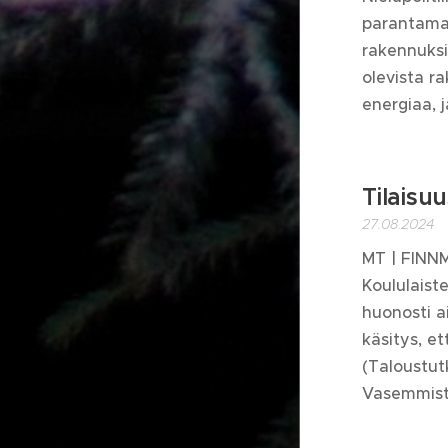
parantamaa
rakennuksi
olevista r
energiaa, 
Tilaisu
27.08.2024
MT | FINN
Koululaist
huonosti a
käsitys, 
(Taloustut
Vasemmistol