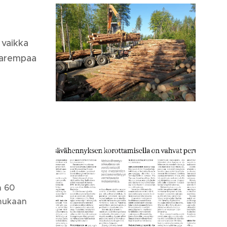
 vaikka
parempaa
a 60
 mukaan