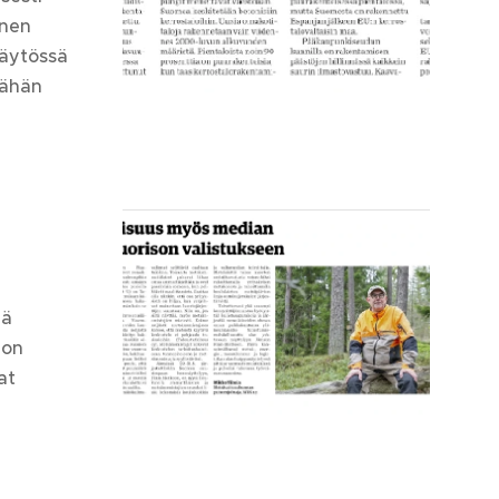
inen
käytössä
vähän
n
ää
 on
at