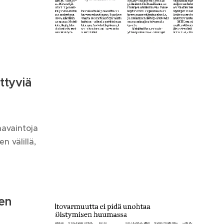
ittyviä
havaintoja
n välillä,
en