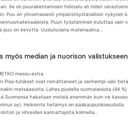
n. Se on puurakentamisen hiilinielu eli hiilen varastoim
in. Puu on ylivoimaisesti ympäristöystävällisin nykyisin 
akennusmateriaaleista. Puun työstäminen kuluttaa vain 
ja puu on kevyttä. Uusiutuvana materiaalina...
us myös median ja nuorison valistuksee
METKO messu-extra
en Pisa-tulokset ovat romahtaneet ja vanhempi väki tiet
inakin metsäasioita. Lähes puolella suomalaisista (44 %)
että Suomessa hakataan metsiä enemmän kuin ne kasvav
kimus oy). Heikointa tietämys on pääkaupunkiseudulla.
iiton ja vihreiden kannattajista kolmella...