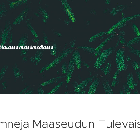
johtavassa metsämediassa
mneja Maaseudun Tulevai