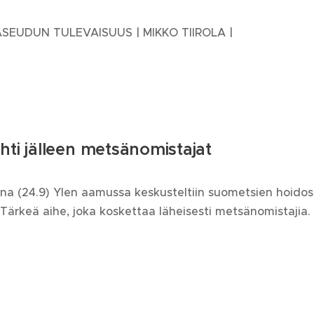
ASEUDUN TULEVAISUUS | MIKKO TIIROLA |
hti jälleen metsänomistajat
ona (24.9) Ylen aamussa keskusteltiin suometsien hoidos
 Tärkeä aihe, joka koskettaa läheisesti metsänomistajia.