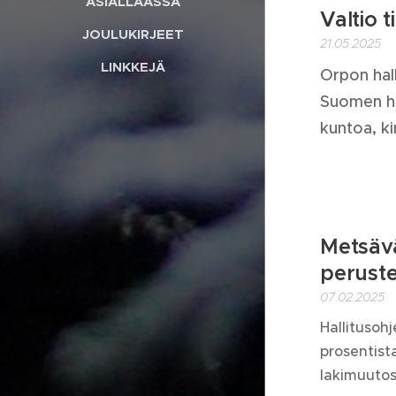
ASIALLAASSA
Valtio t
JOULUKIRJEET
21.05.2025
LINKKEJÄ
Orpon hall
Suomen hu
kuntoa, ki
Metsäv
perust
07.02.2025
Hallitusoh
prosentist
lakimuutos