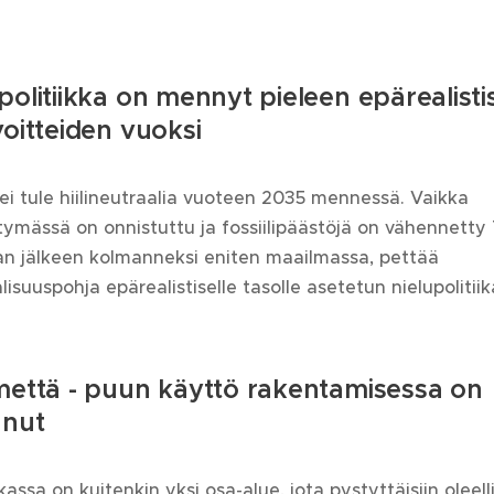
politiikka on mennyt pieleen epärealisti
voitteiden vuoksi
i tule hiilineutraalia vuoteen 2035 mennessä. Vaikka
rtymässä on onnistuttu ja fossiilipäästöjä on vähennett
ian jälkeen kolmanneksi eniten maailmassa, pettää
alisuuspohja epärealistiselle tasolle asetetun nielupolitii
mettä - puun käyttö rakentamisessa on
unut
ikassa on kuitenkin yksi osa-alue, jota pystyttäisiin oleell