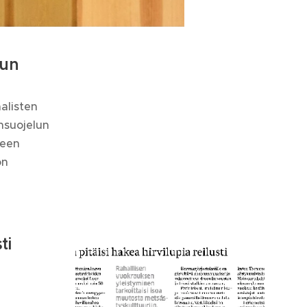
pun
alisten
nsuojelun
seen
ön
ti