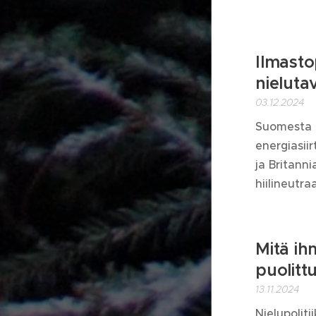
Ilmasto
nieluta
03.12.2024
Suomesta e
energiasii
ja Britann
hiilineutra
Mitä ih
puolitt
13.11.2024
Nielupoliti