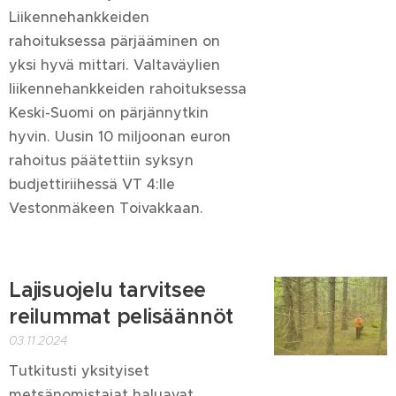
Liikennehankkeiden
rahoituksessa pärjääminen on
yksi hyvä mittari. Valtaväylien
liikennehankkeiden rahoituksessa
Keski-Suomi on pärjännytkin
hyvin. Uusin 10 miljoonan euron
rahoitus päätettiin syksyn
budjettiriihessä VT 4:lle
Vestonmäkeen Toivakkaan.
Lajisuojelu tarvitsee
reilummat pelisäännöt
03.11.2024
Tutkitusti yksityiset
metsänomistajat haluavat