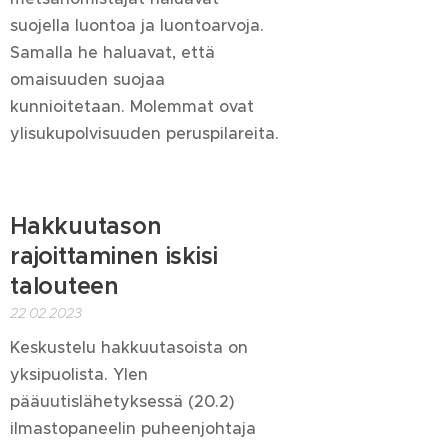
suojella luontoa ja luontoarvoja.
Samalla he haluavat, että
omaisuuden suojaa
kunnioitetaan. Molemmat ovat
ylisukupolvisuuden peruspilareita.
Hakkuutason
rajoittaminen iskisi
talouteen
22.02.2023
Keskustelu hakkuutasoista on
yksipuolista. Ylen
pääuutislähetyksessä (20.2)
ilmastopaneelin puheenjohtaja