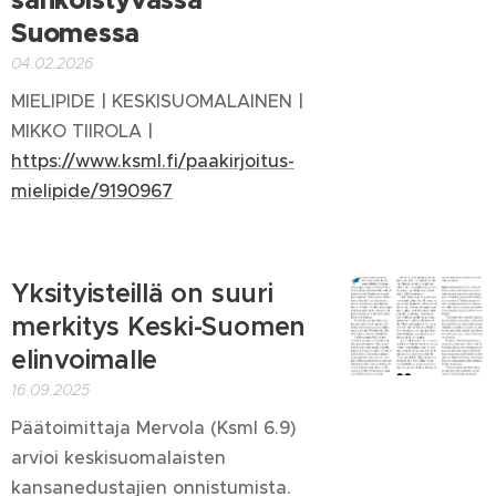
Suomessa
04.02.2026
MIELIPIDE | KESKISUOMALAINEN |
MIKKO TIIROLA |
https://www.ksml.fi/paakirjoitus-
mielipide/9190967
Yksityisteillä on suuri
merkitys Keski-Suomen
elinvoimalle
16.09.2025
Päätoimittaja Mervola (Ksml 6.9)
arvioi keskisuomalaisten
kansanedustajien onnistumista.