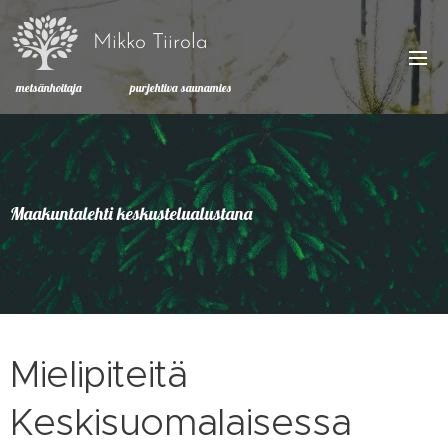
Mikko Tiirola
metsänhoitaja purjehtiva saunamies
Maakuntalehti keskustelualustana
Mielipiteitä
Keskisuomalaisessa