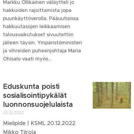
Markku Ollikainen väläytteli jo
hakkuiden rajoittamista jopa
puunkäyttöverolla. Pääuutisissa
hakkuutasojen leikkaamisen
talousvaikutukset sivuutettiin
jälleen täysin. Ympäristöministeri
ja vihreiden puheenjohtaja Maria
Ohisalo vaati myös...
Eduskunta poisti
sosialisointipykälät
luonnonsuojelulaista
20.12.2022
Mielipide | KSML 20.12.2022
Mikko Tiirola