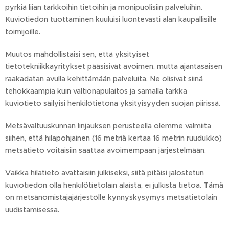
pyrkiä liian tarkkoihin tietoihin ja monipuolisiin palveluihin.
Kuviotiedon tuottaminen kuuluisi luontevasti alan kaupallisille
toimijoille.
Muutos mahdollistaisi sen, että yksityiset
tietotekniikkayritykset pääsisivät avoimen, mutta ajantasaisen
raakadatan avulla kehittämään palveluita. Ne olisivat siinä
tehokkaampia kuin valtionapulaitos ja samalla tarkka
kuviotieto säilyisi henkilötietona yksityisyyden suojan piirissä.
Metsävaltuuskunnan linjauksen perusteella olemme valmiita
siihen, että hilapohjainen (16 metriä kertaa 16 metrin ruudukko)
metsätieto voitaisiin saattaa avoimempaan järjestelmään.
Vaikka hilatieto avattaisiin julkiseksi, siitä pitäisi jalostetun
kuviotiedon olla henkilötietolain alaista, ei julkista tietoa. Tämä
on metsänomistajajärjestölle kynnyskysymys metsätietolain
uudistamisessa.