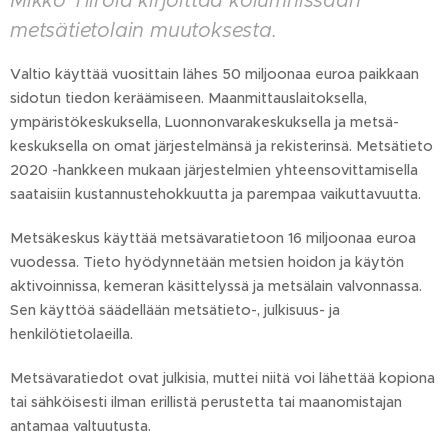
Mikko Tiirola kirjoittaa kolumnissaan
metsätietolain muutoksesta.
Valtio käyttää vuosittain lähes 50 miljoonaa euroa paikkaan
sidotun tiedon keräämiseen. Maanmittauslaitoksella,
ympäristö­keskuksella, Luonnonvarakeskuksella ja metsä­
keskuksella on omat järjestelmänsä ja rekisterinsä. Metsätieto
2020 -hankkeen mukaan järjestelmien yhteensovittamisella
saataisiin kustannustehokkuutta ja parempaa vaikuttavuutta.
Metsäkeskus käyttää metsävaratietoon 16 miljoonaa euroa
vuodessa. Tieto hyödynnetään metsien hoidon ja käytön
aktivoinnissa, kemeran käsittelyssä ja metsälain valvonnassa.
Sen käyttöä säädellään metsätieto-, julkisuus- ja
henkilötietolaeilla.
Metsävaratiedot ovat julkisia, muttei niitä voi lähettää kopiona
tai sähköisesti ilman erillistä perustetta tai maanomistajan
antamaa valtuutusta.