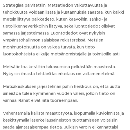
Strategiaa päivitettiin. Metsätiedon vaikuttavuutta ja
tehokkuutta voidaan lisätä ja kustannuksia säästää, kun kaikki
metsin liittyvä paikkatieto, kuten kaavoihin, sähkö- ja
tietoliikenneverkkoihin liittyvä, sekä luontotiedot olisivat
samassa järjestelmässä. Luontotiedot ovat nykyisin
ympäristöhallinnon salaisissa rekistereissä. Metsien
monimuotoisuutta on vaikea turvata, kun tieto
luontokohteista ei kulje metsänomistajalle ja toimijoille asti.
Metsätietoa kerättiin takavuosina pelkästään maastosta.
Nykyisin ilmasta tehtävä laserkeilaus on valtamenetelmä.
Metsäkeskuksen järjestelmän pahin heikkous on, että uutta
aineistoa tulee kymmenen vuoden välein, jolloin tieto on
vanhaa. Rahat eivät riitä tuoreempaan.
Vähentämällä kallista maastotyötä, luopumalla kuvioinnista ja
keskittymällä laserkeilausaineiston tuottamiseen voitaisiin
saada ajantasaisempaa tietoa. Julkisin varoin ei kannattaisi