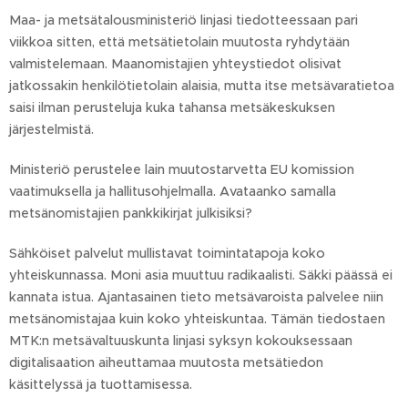
Maa- ja metsätalousministeriö linjasi tiedotteessaan pari
viikkoa sitten, että metsätietolain muutosta ryhdytään
valmistelemaan. Maanomistajien yhteystiedot olisivat
jatkossakin henkilötietolain alaisia, mutta itse metsävaratietoa
saisi ilman perusteluja kuka tahansa metsäkeskuksen
järjestelmistä.
Ministeriö perustelee lain muutostarvetta EU komission
vaatimuksella ja hallitusohjelmalla. Avataanko samalla
metsänomistajien pankkikirjat julkisiksi?
Sähköiset palvelut mullistavat toimintatapoja koko
yhteiskunnassa. Moni asia muuttuu radikaalisti. Säkki päässä ei
kannata istua. Ajantasainen tieto metsävaroista palvelee niin
metsänomistajaa kuin koko yhteiskuntaa. Tämän tiedostaen
MTK:n metsävaltuuskunta linjasi syksyn kokouksessaan
digitalisaation aiheuttamaa muutosta metsätiedon
käsittelyssä ja tuottamisessa.