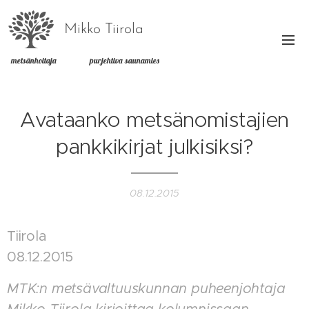
Mikko Tiirola
metsänhoitaja purjehtiva saunamies
Avataanko metsänomistajien
pankkikirjat julkisiksi?
08.12.2015
Tiirola
08.12.2015
MTK:n metsävaltuuskunnan puheenjohtaja