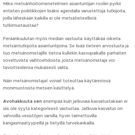
Miksi metsänhoitomenetelmien asiantuntijan rooliin pyrkii
entisten poliitikkojen lisäksi agendalla varustettuja tutkijoita,
joilla läheskään kaikilla ei ole metsätieteellistä
tutkimustaustaa?
Peräänkuulutan myös median vastuuta: käyttäkää oikeita
metsäntutkijoita asiantuntijoina. Se lisää tieteen arvostusta ja
tuo metsänomistajille tietoa kullekin kasvupaikalle parhaiten
soveltuvista vaihtoehdoista, joista metsänomistaja voi
tavoitteidensa mukaisesti valita.
Näin metsänomistajat voivat toteuttaa käytännössä
monimuotoista metsien käsittelyä.
Avohakkuuta sen
enempää kuin jatkuvaa kasvatustakaan ei
siis ole syytä kategorisesti vastustaa. Jatkuva kasvatus on
vahvoilla vesistöjen varsilla, hyvin taimettuvilla
kangasmaatyypeillä ja tietyillä turvekankailla.