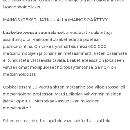
huolehdittava niin kohdennetulla suojelulla kuin talousmetsien
luonnonhoidollakin.
MAINOS (TEKSTI JATKUU ALLA)MAINOS PÄÄTTYY
Lääketieteessä suomalaiset
arvostavat koulutettuja
asiantuntijoita. Vaihtoehtolääketiedettä pidetään
puoskarointina. On vaikea ymmärtää, miksi 600 000
metsänomistajien ja tuhansien metsäammattilaisten osaamista
ei tunnusteta vastaavalla tavalla. Lääketieteessä on jokaiseen
vaivaan omat monipuoliset hoitokäytäntönsä. Samoin on
metsänhoidossa.
Opiskellessani 30 vuotta sitten metsänhoitoa yliopistossa, oli
metsänhoidon professori Matti Leikolan vahvimmin mieleen
jäänyt opetus: "Muistakaa kasvupaikan mukainen
metsänhoito."
Siihen ei sovi joko tai -ajattelu vaan sekä että -ajattelu.