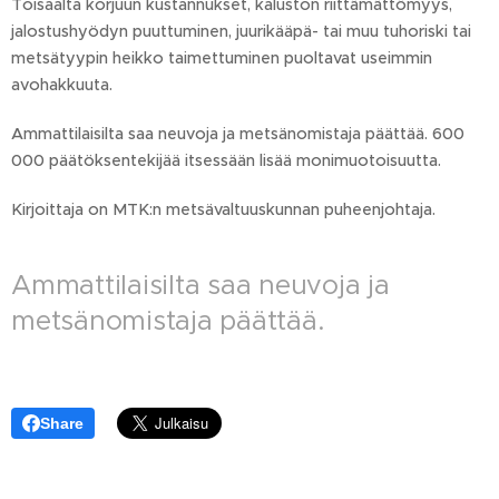
Toisaalta korjuun kustannukset, kaluston riittämättömyys,
jalostushyödyn puuttuminen, juurikääpä- tai muu tuhoriski tai
metsätyypin heikko taimettuminen puoltavat useimmin
avohakkuuta.
Ammattilaisilta saa neuvoja ja metsänomistaja päättää. 600
000 päätöksentekijää itsessään lisää monimuotoisuutta.
Kirjoittaja on MTK:n metsävaltuuskunnan puheenjohtaja.
Ammattilaisilta saa neuvoja ja
metsänomistaja päättää.
Share