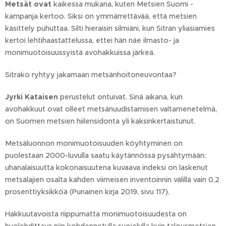
Metsät ovat
kaikessa mukana, kuten Metsien Suomi -
kampanja kertoo. Siksi on ymmärrettävää, että metsien
käsittely puhuttaa. Silti hieraisin silmiäni, kun Sitran yliasiamies
kertoi lehtihaastattelussa, ettei hän näe ilmasto- ja
monimuotoisuussyistä avohakkuissa järkeä.
Sitrako ryhtyy jakamaan metsänhoitoneuvontaa?
Jyrki Kataisen
perustelut ontuivat. Sinä aikana, kun
avohakkuut ovat olleet metsänuudistamisen valtamenetelmä,
on Suomen metsien hiilensidonta yli kaksinkertaistunut.
Metsäluonnon monimuotoisuuden köyhtyminen on
puolestaan 2000-luvulla saatu käytännössä pysähtymään:
uhanalaisuutta kokonaisuutena kuvaava indeksi on laskenut
metsälajien osalta kahden viimeisen inventoinnin välillä vain 0,2
prosenttiyksikköä (Punainen kirja 2019, sivu 117).
Hakkuutavoista riippumatta monimuotoisuudesta on