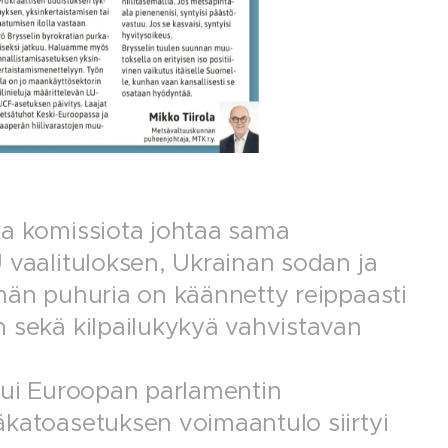
ka komissiota johtaa sama
 vaalituloksen, Ukrainan sodan ja
ymän puhuria on käännetty reippaasti
n sekä kilpailukykyä vahvistavan
atui Euroopan parlamentin
äkatoasetuksen voimaantulo siirtyi