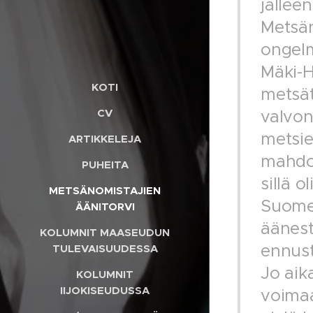
jällee
Metsän
ongelm
Mäki-H
KOTI
metsät
valvon
CV
metsie
ARTIKKELEJA
mahdol
PUHEITA
sillä o
METSÄNOMISTAJIEN
Suomel
ÄÄNITORVI
äänest
KOLUMNIT MAASEUDUN
ennust
TULEVAISUUDESSA
Jo aik
KOLUMNIT
IIJOKISEUDUSSA
voimaa