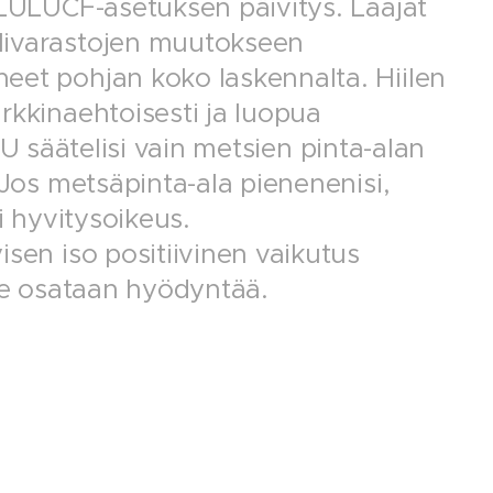
 LULUCF-asetuksen päivitys. Laajat
livarastojen muutokseen
eet pohjan koko laskennalta. Hiilen
rkkinaehtoisesti ja luopua
 EU säätelisi vain metsien pinta-alan
 Jos metsäpinta-ala pienenenisi,
i hyvitysoikeus.
sen iso positiivinen vaikutus
 se osataan hyödyntää.