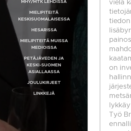
vielä 
MHY/MTK LEHDISSÄ
tietoj
MIELIPITEITÄ
KESKISUOMALAISESSA
tiedon
lisäby
HESARISSA
painos
MIELIPITEITÄ MUISSA
mahdol
MEDIOISSA
kaata
PETÄJÄVEDEN JA
KESKI-SUOMEN
on inv
ASIALLAASSA
hallin
JOULUKIRJEET
järjes
LINKKEJÄ
metsän
lykkäy
Työ Br
ennall