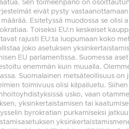
kaatua. Sen toimeenpano on osoittautu
ärjestelmät eivät pysty vastaanottamaan
 määrää. Esitetyssä muodossa se olisi 
rokratiaa. Toiseksi EU:n keskeiset kau
tavat rajusti EU:ta luopumaan koko me
listaa joko asetuksen yksinkertaistam
misen EU parlamentissa. Suomessa ase
estoitu enemmän kuin muualla. Olemme
nassa. Suomalainen metsäteollisuus on j
telmien toimivuus olisi kilpailuetu. Sii
hoitoyhdistyksissä usko, vaan otamme
ksen, yksinkertaistamisen tai kaatumisen
ysselin byrokratian purkamiseksi jatk
istamisasetuksen yksinkertaistamismene