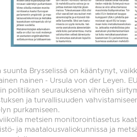
 suunta Brysselissä on kääntynyt, vaik
ainen nainen - Ursula von der Leyen. EU
n politiikan seurauksena vihreän siirt
tuksen ja turvallisuuden vahvistamisee
lyn purkamiseen.
viikolla metsien monitorointiasetus ka
stö- ja maatalousvaliokunnissa ja mets