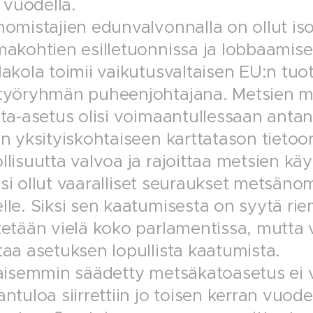
n vuodella.
omistajien edunvalvonnalla on ollut is
akohtien esilletuonnissa ja lobbaamis
akola toimii vaikutusvaltaisen EU:n tuot
yöryhmän puheenjohtajana. Metsien mon
ta-asetus olisi voimaantullessaan antanu
n yksityiskohtaiseen karttatason tietoo
lisuutta valvoa ja rajoittaa metsien k
lisi ollut vaaralliset seuraukset metsänomis
le. Siksi sen kaatumisesta on syytä ri
etään vielä koko parlamentissa, mutta 
aa asetuksen lopullista kaatumista.
aisemmin säädetty metsäkatoasetus ei v
ntuloa siirrettiin jo toisen kerran vuodel