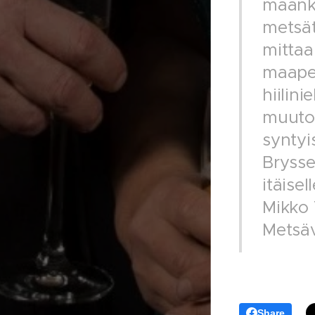
maankä
metsät
mittaa
maaper
hiilini
muutos
syntyi
Brysse
itäise
Mikko 
Metsäv
Share