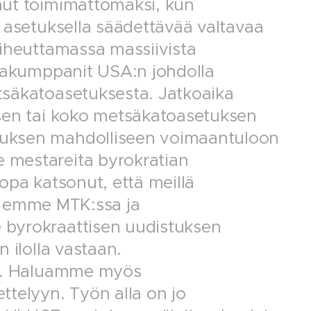
nut toimimattomaksi, kun
 asetuksella säädettävää valtavaa
aiheuttamassa massiivista
ppakumppanit USA:n johdolla
tsäkatoasetuksesta. Jatkoaika
isen tai koko metsäkatoasetuksen
tuksen mahdolliseen voimaantuloon
 mestareita byrokratian
opa katsonut, että meillä
hen emme MTK:ssa ja
 byrokraattisen uudistuksen
 ilolla vastaan.
uu. Haluamme myös
ttelyyn. Työn alla on jo