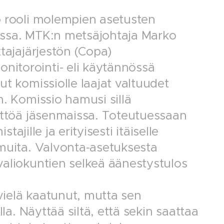
o rooli molempien asetusten
essa. MTK:n metsäjohtaja Marko
tajajärjestön (Copa)
itorointi- eli käytännössä
t komissiolle laajat valtuudet
n. Komissio hamusi sillä
äyttöä jäsenmaissa. Toteutuessaan
tajille ja erityisesti itäiselle
emuita. Valvonta-asetuksesta
valiokuntien selkeä äänestystulos
ielä kaatunut, mutta sen
la. Näyttää siltä, että sekin saattaa