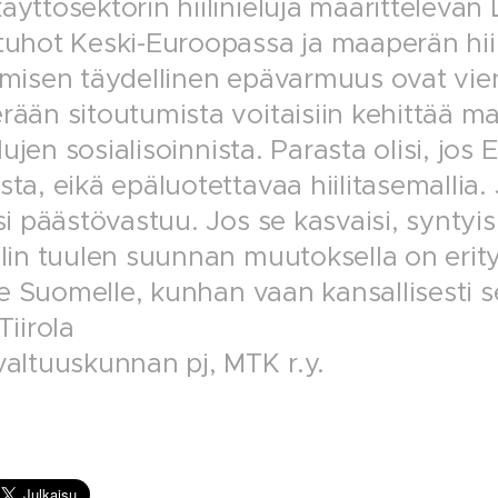
yttösektorin hiilinieluja määrittelevän
uhot Keski-Euroopassa ja maaperän hii
misen täydellinen epävarmuus ovat vien
ään sitoutumista voitaisiin kehittää ma
elujen sosialisoinnista. Parasta olisi, jos
ta, eikä epäluotettavaa hiilitasemallia.
si päästövastuu. Jos se kasvaisi, syntyis
lin tuulen suunnan muutoksella on erityi
lle Suomelle, kunhan vaan kansallisesti
Tiirola
altuuskunnan pj, MTK r.y.