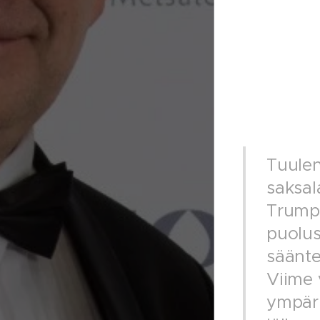
Tuulen
saksal
Trumpi
puolus
säänte
Viime 
ympäri