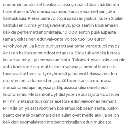
enemmän puolustettavaksi asiaksi ympäristölainsäädännön
tiukentuessa. Verolainsäädännön kanssa väännetään joka
hallituskausi. Pieniä pistevoittoja saadaan joskus, kuten Sipilän
hallituksen luoma yrittäjävähennys, joka saatiin koskemaan
kaikkia perhemetsänomistajia. 10 000 euron puukaupasta
tämä yksittäinen edunvalvonta voitto tuo 150 euron
verohyödyn. Ja kova puolustettava tämä veroetu oli myös
Rinteen hallitusta muodostettaessa. Siinä tuli yhdellä kertaa
kuitattua mhy - jäsenmaksun hinta. Tulokset eivät toki aina ole
yhtä konkreettisia, mutta ilman vahvaa ja ammattitaitoista
taustavaikuttamista työryhmissä ja neuvotteluissa muiden
eturyhmien, virkamiesten ja päättäjien kanssa moni asia
metsänomistajan arjessa ja tilipussissa olisi oleellisesti
huonommin. Metsänhoitoyhdistysten edustajista koostuva
MTK:n metsävaltuuskunta asettaa edunvalvonnan reimarit.
MTK:lla on yli satavuotinen kokemus lobbaamisesta. Kaikki
päätöksentekokammareiden aulat ovat meille auki ja se on
kaikkien suomalaisten metsänomistajien edun mukaista.