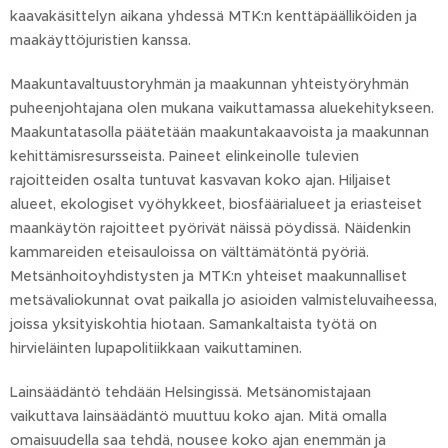
kaavakäsittelyn aikana yhdessä MTK:n kenttäpäälliköiden ja
maakäyttöjuristien kanssa.
Maakuntavaltuustoryhmän ja maakunnan yhteistyöryhmän
puheenjohtajana olen mukana vaikuttamassa aluekehitykseen.
Maakuntatasolla päätetään maakuntakaavoista ja maakunnan
kehittämisresursseista. Paineet elinkeinolle tulevien
rajoitteiden osalta tuntuvat kasvavan koko ajan. Hiljaiset
alueet, ekologiset vyöhykkeet, biosfäärialueet ja eriasteiset
maankäytön rajoitteet pyörivät näissä pöydissä. Näidenkin
kammareiden eteisauloissa on välttämätöntä pyöriä.
Metsänhoitoyhdistysten ja MTK:n yhteiset maakunnalliset
metsävaliokunnat ovat paikalla jo asioiden valmisteluvaiheessa,
joissa yksityiskohtia hiotaan. Samankaltaista työtä on
hirvieläinten lupapolitiikkaan vaikuttaminen.
Lainsäädäntö tehdään Helsingissä. Metsänomistajaan
vaikuttava lainsäädäntö muuttuu koko ajan. Mitä omalla
omaisuudella saa tehdä, nousee koko ajan enemmän ja