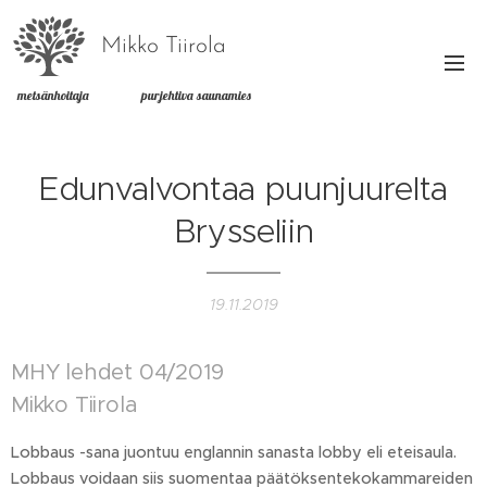
Mikko Tiirola
metsänhoitaja purjehtiva saunamies
Edunvalvontaa puunjuurelta
Brysseliin
19.11.2019
MHY lehdet 04/2019
Mikko Tiirola
Lobbaus -sana juontuu englannin sanasta lobby eli eteisaula.
Lobbaus voidaan siis suomentaa päätöksentekokammareiden