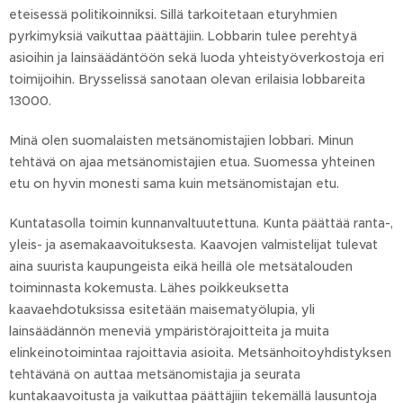
eteisessä politikoinniksi. Sillä tarkoitetaan eturyhmien
pyrkimyksiä vaikuttaa päättäjiin. Lobbarin tulee perehtyä
asioihin ja lainsäädäntöön sekä luoda yhteistyöverkostoja eri
toimijoihin. Brysselissä sanotaan olevan erilaisia lobbareita
13000.
Minä olen suomalaisten metsänomistajien lobbari. Minun
tehtävä on ajaa metsänomistajien etua. Suomessa yhteinen
etu on hyvin monesti sama kuin metsänomistajan etu.
Kuntatasolla toimin kunnanvaltuutettuna. Kunta päättää ranta-,
yleis- ja asemakaavoituksesta. Kaavojen valmistelijat tulevat
aina suurista kaupungeista eikä heillä ole metsätalouden
toiminnasta kokemusta. Lähes poikkeuksetta
kaavaehdotuksissa esitetään maisematyölupia, yli
lainsäädännön meneviä ympäristörajoitteita ja muita
elinkeinotoimintaa rajoittavia asioita. Metsänhoitoyhdistyksen
tehtävänä on auttaa metsänomistajia ja seurata
kuntakaavoitusta ja vaikuttaa päättäjiin tekemällä lausuntoja