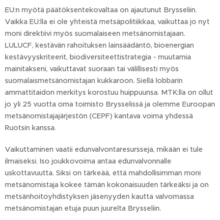
EU:n myötä päätöksentekovaltaa on ajautunut Brysseliin.
Vaikka EU:lla ei ole yhteistä metsäpolitiikkaa, vaikuttaa jo nyt
moni direktiivi myös suomalaiseen metsänomistajaan.
LULUCF, kestävän rahoituksen lainsäädäntö, bioenergian
kestävyyskriteerit, biodiversiteettistrategia - muutamia
mainitakseni, vaikuttavat suoraan tai välillisesti myös
suomalaismetsänomistajan kukkaroon. Siellä lobbarin
ammattitaidon merkitys korostuu huippuunsa. MTK:lla on ollut
jo yli 25 vuotta oma toimisto Brysselissä ja olemme Euroopan
metsänomistajajärjestön (CEPF) kantava voima yhdessä
Ruotsin kanssa.
Vaikuttaminen vaatii edunvalvontaresursseja, mikään ei tule
ilmaiseksi. Iso joukkovoima antaa edunvalvonnalle
uskottavuutta. Siksi on tärkeää, että mahdollisimman moni
metsänomistaja kokee tämän kokonaisuuden tärkeäksi ja on
metsänhoitoyhdistyksen jäsenyyden kautta valvomassa
metsänomistajan etuja puun juurelta Brysseliin.