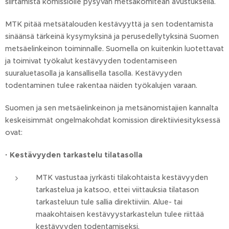
siirtämistä komissiolle pysyvän metsäkomitean avustuksella.
MTK pitää metsätalouden kestävyyttä ja sen todentamista
sinäänsä tärkeinä kysymyksinä ja perusedellytyksinä Suomen
metsäelinkeinon toiminnalle. Suomella on kuitenkin luotettavat
ja toimivat työkalut kestävyyden todentamiseen
suuraluetasolla ja kansallisella tasolla. Kestävyyden
todentaminen tulee rakentaa näiden työkalujen varaan.
Suomen ja sen metsäelinkeinon ja metsänomistajien kannalta
keskeisimmät ongelmakohdat komission direktiiviesityksessä
ovat:
·
Kestävyyden tarkastelu tilatasolla
MTK vastustaa jyrkästi tilakohtaista kestävyyden
tarkastelua ja katsoo, ettei viittauksia tilatason
tarkasteluun tule sallia direktiiviin. Alue- tai
maakohtaisen kestävyystarkastelun tulee riittää
kestävyyden todentamiseksi.