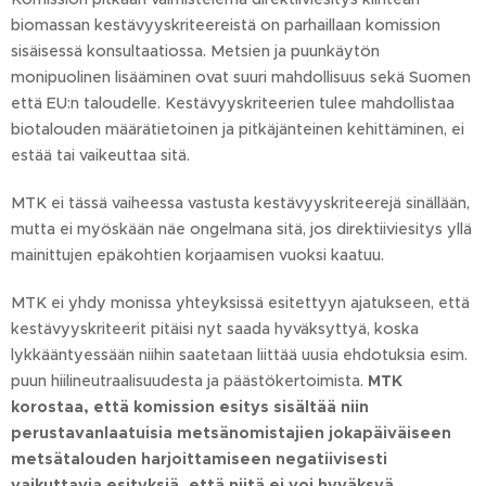
biomassan kestävyyskriteereistä on parhaillaan komission
sisäisessä konsultaatiossa. Metsien ja puunkäytön
monipuolinen lisääminen ovat suuri mahdollisuus sekä Suomen
että EU:n taloudelle. Kestävyyskriteerien tulee mahdollistaa
biotalouden määrätietoinen ja pitkäjänteinen kehittäminen, ei
estää tai vaikeuttaa sitä.
MTK ei tässä vaiheessa vastusta kestävyyskriteerejä sinällään,
mutta ei myöskään näe ongelmana sitä, jos direktiiviesitys yllä
mainittujen epäkohtien korjaamisen vuoksi kaatuu.
MTK ei yhdy monissa yhteyksissä esitettyyn ajatukseen, että
kestävyyskriteerit pitäisi nyt saada hyväksyttyä, koska
lykkääntyessään niihin saatetaan liittää uusia ehdotuksia esim.
puun hiilineutraalisuudesta ja päästökertoimista.
MTK
korostaa, että komission esitys sisältää niin
perustavanlaatuisia metsänomistajien jokapäiväiseen
metsätalouden harjoittamiseen negatiivisesti
vaikuttavia esityksiä, että niitä ei voi hyväksyä