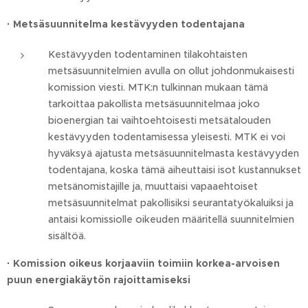
·
Metsäsuunnitelma kestävyyden todentajana
Kestävyyden todentaminen tilakohtaisten
metsäsuunnitelmien avulla on ollut johdonmukaisesti
komission viesti. MTK:n tulkinnan mukaan tämä
tarkoittaa pakollista metsäsuunnitelmaa joko
bioenergian tai vaihtoehtoisesti metsätalouden
kestävyyden todentamisessa yleisesti. MTK ei voi
hyväksyä ajatusta metsäsuunnitelmasta kestävyyden
todentajana, koska tämä aiheuttaisi isot kustannukset
metsänomistajille ja, muuttaisi vapaaehtoiset
metsäsuunnitelmat pakollisiksi seurantatyökaluiksi ja
antaisi komissiolle oikeuden määritellä suunnitelmien
sisältöä.
·
Komission oikeus korjaaviin toimiin korkea-arvoisen
puun energiakäytön rajoittamiseksi