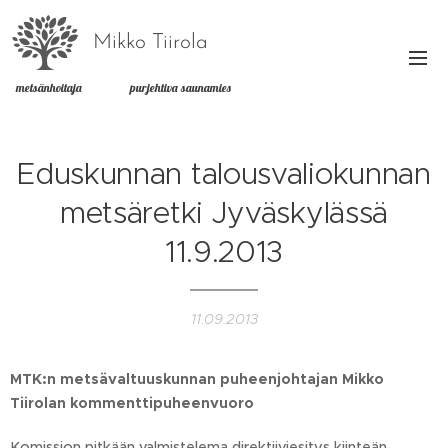
Mikko Tiirola
metsänhoitaja purjehtiva saunamies
Eduskunnan talousvaliokunnan
metsäretki Jyväskylässä
11.9.2013
11.09.2013
MTK:n metsävaltuuskunnan puheenjohtajan Mikko
Tiirolan kommenttipuheenvuoro
Komission pitkään valmistelema direktiiviesitys kiinteän