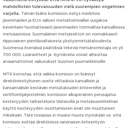
mahdollisten tulevaisuuden vielä suurempien ongelmien
varjolla.
Tämän lisäksi komission esitys merkitsisi
jäsenmaiden ja EU:n välisen metsätoimivallan uusjakoa
kaventaen huomattavasti jäsenmaiden toimivaltaa kansallisissa
metsäasioissa. Suomalainen metsäsektori on voimakkaasti
riippuvainen pientilavaltaisesta yksityismetsätaloudesta.
Suomessa itsenäisiä päätöksiä tekeviä metsänomistajia on yli
700 000. Lisärasitteet ja -byrokratia voivat aiheuttaa
arvaamattomat vaikutukset Suomen puumarkkinoille.
MTK korostaa, että vaikka komissio on lisännyt
direktiiviesitykseen useita viittauksia kansallisiin ja
kansainvälisiin kestävän metsätalouden kriteereihin ja
sertifiointijärjestelmiin, komission alkuperäinen perusajatus
kestävyyden tarkastelusta tilatasolla ja metsäsuunnitelman
käyttö kestävyyden osoittamiseen eivät ole muuttuneet
miksikään. Tätä tosiasiaa ei muuksi muuta myöskään se, että
komissio esittää direktiivissä varsinaisen kriteerityön