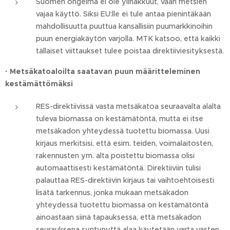
Suomen ongelma ei ole ylihakkuut, vaan metsien
vajaa käyttö. Siksi EU:lle ei tule antaa pienintäkään
mahdollisuutta puuttua kansallisiin puumarkkinoihin
puun energiakäytön varjolla. MTK katsoo, että kaikki
tällaiset viittaukset tulee poistaa direktiiviesityksestä.
·
Metsäkatoaloilta saatavan puun määritteleminen
kestämättömäksi
RES-direktiivissä vasta metsäkatoa seuraavalta alalta
tuleva biomassa on kestämätöntä, mutta ei itse
metsäkadon yhteydessä tuotettu biomassa. Uusi
kirjaus merkitsisi, että esim. teiden, voimalaitosten,
rakennusten ym. alta poistettu biomassa olisi
automaattisesti kestämätöntä. Direktiiviin tulisi
palauttaa RES-direktiivin kirjaus tai vaihtoehtoisesti
lisätä tarkennus, jonka mukaan metsäkadon
yhteydessä tuotettu biomassa on kestämätöntä
ainoastaan siinä tapauksessa, että metsäkadon
seurauksena syntynyttä alaa käytetään varta vasten