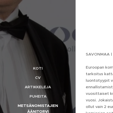
SAVONMAA |
Euroopan komis
KOTI
tarkoitus kat
CV
luontotyypit 
ennallistamis
ARTIKKELEJA
vuosittaiset k
PUHEITA
vuosi. Jokaist
METSÄNOMISTAJIEN
ollut vain 2 e
ÄÄNITORVI