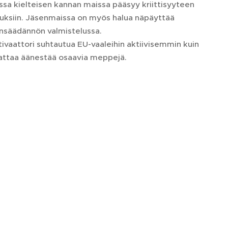
sa kielteisen kannan maissa pääsyy kriittisyyteen
oituksiin. Jäsenmaissa on myös halua näpäyttää
ainsäädännön valmistelussa.
tivaattori suhtautua EU-vaaleihin aktiivisemmin kuin
nattaa äänestää osaavia meppejä.