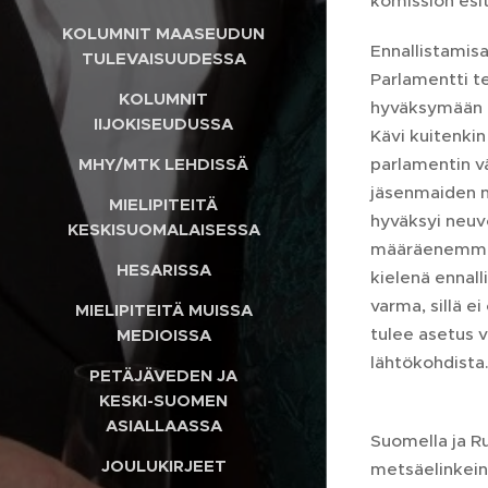
komission esi
KOLUMNIT MAASEUDUN
Ennallistamisa
TULEVAISUUDESSA
Parlamentti t
KOLUMNIT
hyväksymään p
IIJOKISEUDUSSA
Kävi kuitenki
parlamentin vä
MHY/MTK LEHDISSÄ
jäsenmaiden n
MIELIPITEITÄ
hyväksyi neuvo
KESKISUOMALAISESSA
määräenemmist
HESARISSA
kielenä ennall
varma, sillä e
MIELIPITEITÄ MUISSA
tulee asetus 
MEDIOISSA
lähtökohdista
PETÄJÄVEDEN JA
KESKI-SUOMEN
ASIALLAASSA
Suomella ja R
JOULUKIRJEET
metsäelinkein