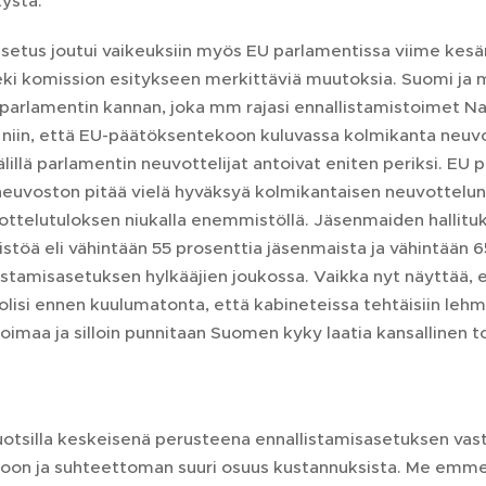
tystä.
setus joutui vaikeuksiin myös EU parlamentissa viime kesänä. O
eki komission esitykseen merkittäviä muutoksia. Suomi ja 
arlamentin kannan, joka mm rajasi ennallistamistoimet Natu
n niin, että EU-päätöksentekoon kuluvassa kolmikanta neuvo
lillä parlamentin neuvottelijat antoivat eniten periksi. EU
euvoston pitää vielä hyväksyä kolmikantaisen neuvottelun t
ttelutuloksen niukalla enemmistöllä. Jäsenmaiden hallituks
öä eli vähintään 55 prosenttia jäsenmaista ja vähintään 6
istamisasetuksen hylkääjien joukossa. Vaikka nyt näyttää, 
i olisi ennen kuulumatonta, että kabineteissa tehtäisiin le
voimaa ja silloin punnitaan Suomen kyky laatia kansallinen
.
uotsilla keskeisenä perusteena ennallistamisasetuksen va
oon ja suhteettoman suuri osuus kustannuksista. Me emme