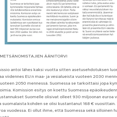
 METSÄNOMISTAJIEN ÄÄNITORVI
sio antoi lähes kaksi vuotta sitten asetusehdotuksen luonn
taa viidennes EU:n maa- ja vesialueista vuoteen 2030 menne
vuoteen 2050 mennessä. Suomessa se tarkoittaisi jopa kym
toimia. Komission esitys on koettu Suomessa epäoikeuden
ustannukset Suomelle olisivat olleet 930 miljoonan euroa v
a suomalaista kohden se olisi kustantanut 168 € vuosittain.
uroa vuodessa. Ei ollut ihme, että Suomessa sekä silloinen 