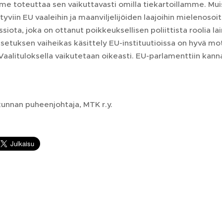
e toteuttaa sen vaikuttavasti omilla tiekartoillamme. Muis
styviin EU vaaleihin ja maanviljelijöiden laajoihin mielenos
siota, joka on ottanut poikkeuksellisen poliittista roolia l
setuksen vaiheikas käsittely EU-instituutioissa on hyvä mo
Vaalituloksella vaikutetaan oikeasti. EU-parlamenttiin kan
unnan puheenjohtaja, MTK r.y.