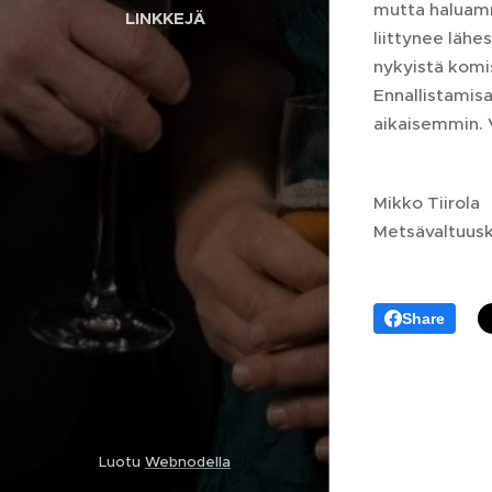
mutta haluamm
LINKKEJÄ
liittynee lähe
nykyistä komis
Ennallistamisa
aikaisemmin. 
Mikko Tiirola
Metsävaltuusk
Share
Luotu
Webnodella