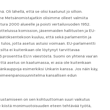
li lähellä, että se olisi kaatunut jo silloin.
me Metsänomistajatkin olisimme olleet valmiita
ra 2000 alueelle ja poisti vertailuvuoden 1952.
tteluissa komission, jäsenmaiden hallitusten ja EU-
 päätöksentekoon kuuluu, että sekä parlamentin ja
ulos, jotta asetus astuisi voimaan. EU-parlamentti
ilta ei kuitenkaan ole löytynyt tarvittavaa
5 prosenttia EU:n väestöstä. Suomi on yhtenä vaa'an
että asetus on kaatumassa, ei asia ole kuitenkaan
hmänkauppoja esimerkiksi Unkarin kanssa. Jos näin käy,
 toimeenpanosuunnitelma kansallisen edun
stustamiseen on sen kohtuuttoman suuri vaikutus
 kiistä monimuotoisuuden eteen tehtävää työtä,