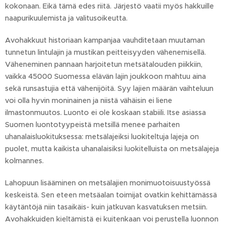
kokonaan. Eikä tämä edes riitä. Järjestö vaatii myös hakkuille
naapurikuulemista ja valitusoikeutta.
Avohakkuut historiaan kampanjaa vauhditetaan muutaman
tunnetun lintulajin ja mustikan peitteisyyden vähenemisellä.
Väheneminen pannaan harjoitetun metsätalouden piikkiin,
vaikka 45000 Suomessa elävän lajin joukkoon mahtuu aina
sekä runsastujia että vähenijöitä. Syy lajien määrän vaihteluun
voi olla hyvin moninainen ja niistä vähäisin ei liene
ilmastonmuutos. Luonto ei ole koskaan stabiili. Itse asiassa
Suomen luontotyypeistä metsillä menee parhaiten
uhanalaisluokituksessa: metsälajeiksi luokiteltuja lajeja on
puolet, mutta kaikista uhanalaisiksi luokitelluista on metsälajeja
kolmannes.
Lahopuun lisääminen on metsälajien monimuotoisuustyössä
keskeistä. Sen eteen metsäalan toimijat ovatkin kehittämässä
käytäntöjä niin tasaikäis- kuin jatkuvan kasvatuksen metsiin.
Avohakkuiden kieltämistä ei kuitenkaan voi perustella luonnon