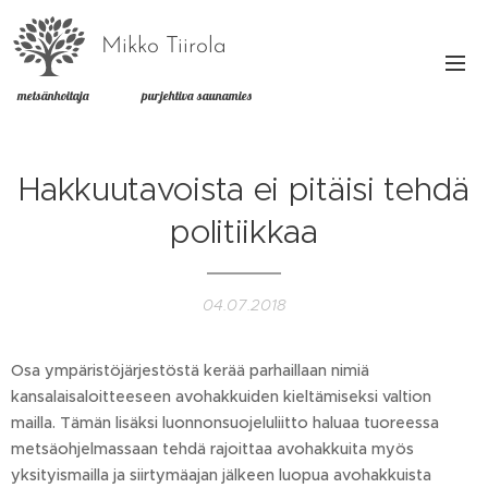
Mikko Tiirola
metsänhoitaja purjehtiva saunamies
Hakkuutavoista ei pitäisi tehdä
politiikkaa
04.07.2018
Osa ympäristöjärjestöstä kerää parhaillaan nimiä
kansalaisaloitteeseen avohakkuiden kieltämiseksi valtion
mailla. Tämän lisäksi luonnonsuojeluliitto haluaa tuoreessa
metsäohjelmassaan tehdä rajoittaa avohakkuita myös
yksityismailla ja siirtymäajan jälkeen luopua avohakkuista