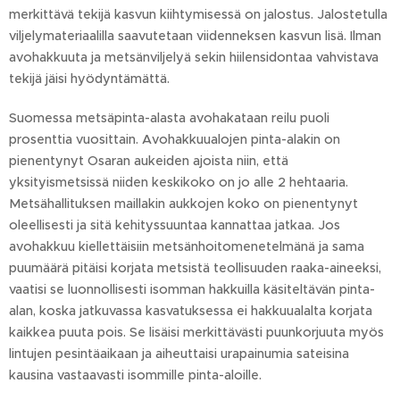
merkittävä tekijä kasvun kiihtymisessä on jalostus. Jalostetulla
viljelymateriaalilla saavutetaan viidenneksen kasvun lisä. Ilman
avohakkuuta ja metsänviljelyä sekin hiilensidontaa vahvistava
tekijä jäisi hyödyntämättä.
Suomessa metsäpinta-alasta avohakataan reilu puoli
prosenttia vuosittain. Avohakkuualojen pinta-alakin on
pienentynyt Osaran aukeiden ajoista niin, että
yksityismetsissä niiden keskikoko on jo alle 2 hehtaaria.
Metsähallituksen maillakin aukkojen koko on pienentynyt
oleellisesti ja sitä kehityssuuntaa kannattaa jatkaa. Jos
avohakkuu kiellettäisiin metsänhoitomenetelmänä ja sama
puumäärä pitäisi korjata metsistä teollisuuden raaka-aineeksi,
vaatisi se luonnollisesti isomman hakkuilla käsiteltävän pinta-
alan, koska jatkuvassa kasvatuksessa ei hakkuualalta korjata
kaikkea puuta pois. Se lisäisi merkittävästi puunkorjuuta myös
lintujen pesintäaikaan ja aiheuttaisi urapainumia sateisina
kausina vastaavasti isommille pinta-aloille.