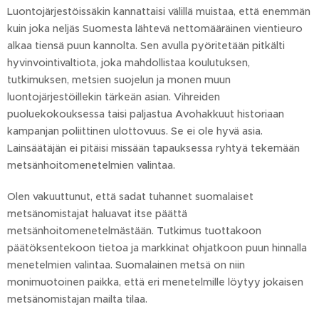
Luontojärjestöissäkin kannattaisi välillä muistaa, että enemmän
kuin joka neljäs Suomesta lähtevä nettomääräinen vientieuro
alkaa tiensä puun kannolta. Sen avulla pyöritetään pitkälti
hyvinvointivaltiota, joka mahdollistaa koulutuksen,
tutkimuksen, metsien suojelun ja monen muun
luontojärjestöillekin tärkeän asian. Vihreiden
puoluekokouksessa taisi paljastua Avohakkuut historiaan
kampanjan poliittinen ulottovuus. Se ei ole hyvä asia.
Lainsäätäjän ei pitäisi missään tapauksessa ryhtyä tekemään
metsänhoitomenetelmien valintaa.
Olen vakuuttunut, että sadat tuhannet suomalaiset
metsänomistajat haluavat itse päättä
metsänhoitomenetelmästään. Tutkimus tuottakoon
päätöksentekoon tietoa ja markkinat ohjatkoon puun hinnalla
menetelmien valintaa. Suomalainen metsä on niin
monimuotoinen paikka, että eri menetelmille löytyy jokaisen
metsänomistajan mailta tilaa.