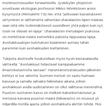
monimuotoisuuden turvaamisella. Jyväskylän yliopiston
soveltavan ekologian professori Mikko Mönkkönen arvioi
kysymystä (Metsälehti 7.6) niin, että "jatkuvaan kasvatukseen
siirtyminen ei välttämättä vähentäisi uhanalaisten lajien määrää,
vaan niitä olisi todennäköisesti suunnilleen yhtä paljon kuin nyt,
tosin ne olisivat eri lajeja". Uhanalaisten metsälajien joukossa
on merkittävä määrä esimerkiksi paloista riippuvaisia lajeja.
Avohakkuualojen kulotuksen lisääminen auttaisi tähän
paremmin kuin avohakkuiden kieltäminen.
Tukijoita aloitteelle houkutellaan myös hyvin kiistanalaisella
väitteellä: "Avohakkuut hidastavat kamppailuamme
ilmastokatastrofia vastaan". Harsintametsätalouden jälkeinen
kehitys ei tue väitettä. Suomen metsät on saatu huimaan
kasvuun ja samalla vahvaksi hiilinieluksi aikana, jolloin
avohakkuun avulla uudistaminen on ollut vallitseva menetelmä.
Puuston vuotuinen kasvu on melkein kaksinkertaistunut ja
metsissä kasvava puuston määrä (hiilivarasto) on noussut yli
miljardilla motilla ajasta, jolloin avohakkuita alettiin tehdä. Yksi