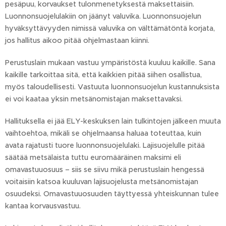
pesäpuu, korvaukset tulonmenetyksestä maksettaisiin.
Luonnonsuojelulakiin on jäänyt valuvika. Luonnonsuojelun
hyväksyttävyyden nimissä valuvika on välttämätöntä korjata,
jos hallitus aikoo pitää ohjelmastaan kiinni.
Perustuslain mukaan vastuu ympäristöstä kuuluu kaikille. Sana
kaikille tarkoittaa sitä, että kaikkien pitää siihen osallistua,
myös taloudellisesti. Vastuuta luonnonsuojelun kustannuksista
ei voi kaataa yksin metsänomistajan maksettavaksi.
Hallituksella ei jää ELY-keskuksen lain tulkintojen jälkeen muuta
vaihtoehtoa, mikäli se ohjelmaansa haluaa toteuttaa, kuin
avata rajatusti tuore luonnonsuojelulaki. Lajisuojelulle pitää
säätää metsälaista tuttu euromääräinen maksimi eli
omavastuuosuus – siis se siivu mikä perustuslain hengessä
voitaisiin katsoa kuuluvan lajisuojelusta metsänomistajan
osuudeksi. Omavastuuosuuden täyttyessä yhteiskunnan tulee
kantaa korvausvastuu.