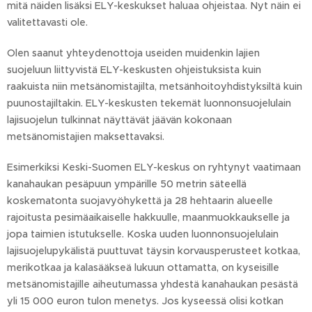
mitä näiden lisäksi ELY-keskukset haluaa ohjeistaa. Nyt näin ei
valitettavasti ole.
Olen saanut yhteydenottoja useiden muidenkin lajien
suojeluun liittyvistä ELY-keskusten ohjeistuksista kuin
raakuista niin metsänomistajilta, metsänhoitoyhdistyksiltä kuin
puunostajiltakin. ELY-keskusten tekemät luonnonsuojelulain
lajisuojelun tulkinnat näyttävät jäävän kokonaan
metsänomistajien maksettavaksi.
Esimerkiksi Keski-Suomen ELY-keskus on ryhtynyt vaatimaan
kanahaukan pesäpuun ympärille 50 metrin säteellä
koskematonta suojavyöhykettä ja 28 hehtaarin alueelle
rajoitusta pesimäaikaiselle hakkuulle, maanmuokkaukselle ja
jopa taimien istutukselle. Koska uuden luonnonsuojelulain
lajisuojelupykälistä puuttuvat täysin korvausperusteet kotkaa,
merikotkaa ja kalasääkseä lukuun ottamatta, on kyseisille
metsänomistajille aiheutumassa yhdestä kanahaukan pesästä
yli 15 000 euron tulon menetys. Jos kyseessä olisi kotkan