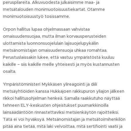
peruspilareita. Alkuvuodesta julkaisimme maa- ja
metsätalouden monimuotoisuustiekartat. Otamme
monimuotoisuustyö tosissamme.
Orpon hallitus lupaa ohjelmassaan vahvistaa
omaisuudensuojaa, mutta ilman korvausperusteiden
ulottamista luonnonsuojelulain lajisuojelupykäliin
metsänomistajan omaisuudensuoja uhkaa romahtaa.
Perustuslaissakin lukee, että vastuu ympäristöstä kuuluu
kaikille – siis kaikille meille yhteisesti ja myös kustannusten
osalta.
Ympäristöministeri Mykkäsen ylireagointi ja diili
metsäyhtiöiden kanssa Hukkajoen rakkupuron yliajon jälkeen
rikkoi hallitusohjelman henkeä. Samalla raakkutuho näyttää
tehneen ELY-keskusten ohjeistukset puumarkkinoilla
lainsäädäntöön rinnastettaviksi metsienkäytön rajoitteiksi.
Tätä ei voi hyväksyä. Metsänomistajan ja metsätoimihenkilön
pitää aina tietää, mitä laki velvoittaa, mitä sertifiointi vaatii ja