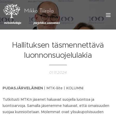
Mikko Tiirola
metsänhoitaja purjehtiva saunamies
Hallituksen täsmennettävä
luonnonsuojelulakia
01.11.2024
PUDASJÄRVELÄINEN
| MTK-liite | KOLUMNI
Tutkitusti MTK:n jäsenet haluavat suojella luontoa ja
luontoarvoja. Samalla jäsenemme haluavat, että omaisuuden
suojaa kunnioitetaan. Molemmat ovat ylisukupolvisuuden