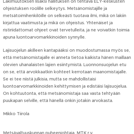
Lakimuutoksen lisäksi hallituksen on tehtävä ELY-keskusten
ohjeistuksen roolille selkeytys. Metsänomistajille ja
metsätoimihenkilöille on selkeästi tuotava ilmi, mikä on lakiin
kirjattua vaatimusta ja mikä on ohjeistus. Yhtenäiset ja
ristiriidattomat ohjeet ovat tervetulleita, ja ne voivatkin toimia
apuna luontoarvomarkkinoiden synnylle.
Lajisuojelun akilleen kantapääksi on muodostumassa myös se,
että metsänomistajalle ei anneta tietoa kaikista hänen maillaan
olevien uhanalaisten lajien esiintymistä. Luonnonsuojelun etu
on se, että arvokkaatkin kohteet kerrotaan maanomistajalle.
Se ei tee niistä julkisia, mutta se mahdollistaisi
luontoarvomarkkinoiden kehittymisen ja edistäisi lajisuojelua.
On kohtuutonta, että metsänomistaja saa vasta tehtyään
puukapan selville, että hänellä onkin jotakin arvokasta.
Mikko Tiirola
Metsävaltuuskunnan puheenjohtaja, MTK r.y.