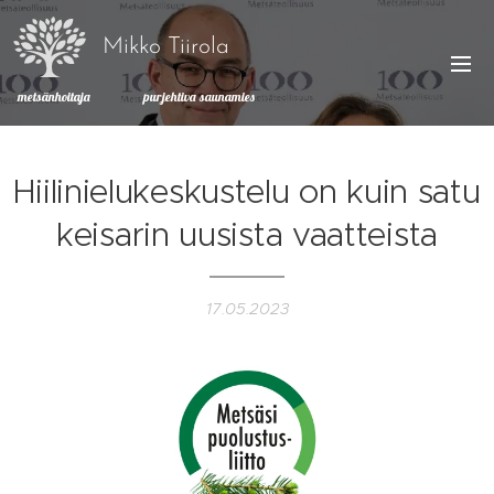
Mikko Tiirola
metsänhoitaja purjehtiva saunamies
Hiilinielukeskustelu on kuin satu
keisarin uusista vaatteista
17.05.2023