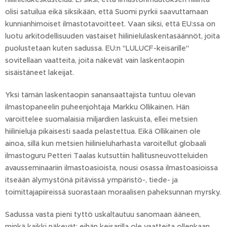
olisi satuilua eikä siksikään, että Suomi pyrkii saavuttamaan
kunnianhimoiset ilmastotavoitteet. Vaan siksi, että EU:ssa on
luotu arkitodellisuuden vastaiset hiilinielulaskentasäännöt, joita
puolustetaan kuten sadussa. EU:n "LULUCF-keisarille"
sovitellaan vaatteita, joita näkevät vain laskentaopin
sisäistäneet lakeijat.
Yksi tämän laskentaopin sanansaattajista tuntuu olevan
ilmastopaneelin puheenjohtaja Markku Ollikainen. Hän
varoittelee suomalaisia miljardien laskuista, ellei metsien
hiilinieluja pikaisesti saada pelastettua. Eikä Ollikainen ole
ainoa, sillä kun metsien hiilinieluharhasta varoitellut globaali
ilmastoguru Petteri Taalas kutsuttiin hallitusneuvotteluiden
avausseminaariin ilmastoasioista, nousi osassa ilmastoasioissa
itseään älymystönä pitävissä ympäristö-, tiede- ja
toimittajapiireissä suorastaan moraalisen paheksunnan myrsky.
Sadussa vasta pieni tyttö uskaltautuu sanomaan ääneen,
minkä kaikki näkevät: eihän keisarilla ole vaatteita ollenkaan.