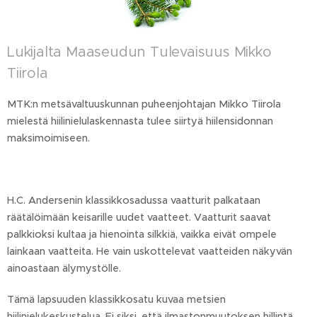
Lukijalta Maaseudun Tulevaisuus Mikko
Tiirola
MTK:n metsävaltuuskunnan puheenjohtajan Mikko Tiirola
mielestä hiilinielulaskennasta tulee siirtyä hiilensidonnan
maksimoimiseen.
H.C. Andersenin klassikkosadussa vaatturit palkataan
räätälöimään keisarille uudet vaatteet. Vaatturit saavat
palkkioksi kultaa ja hienointa silkkiä, vaikka eivät ompele
lainkaan vaatteita. He vain uskottelevat vaatteiden näkyvän
ainoastaan älymystölle.
Tämä lapsuuden klassikkosatu kuvaa metsien
hiilinielukeskustelua. Ei siksi, että ilmastonmuutoksen hillintä