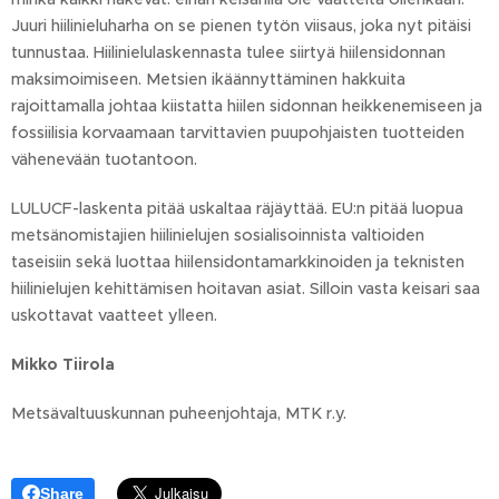
Juuri hiilinieluharha on se pienen tytön viisaus, joka nyt pitäisi
tunnustaa. Hiilinielulaskennasta tulee siirtyä hiilensidonnan
maksimoimiseen. Metsien ikäännyttäminen hakkuita
rajoittamalla johtaa kiistatta hiilen sidonnan heikkenemiseen ja
fossiilisia korvaamaan tarvittavien puupohjaisten tuotteiden
vähenevään tuotantoon.
LULUCF-laskenta pitää uskaltaa räjäyttää. EU:n pitää luopua
metsänomistajien hiilinielujen sosialisoinnista valtioiden
taseisiin sekä luottaa hiilensidontamarkkinoiden ja teknisten
hiilinielujen kehittämisen hoitavan asiat. Silloin vasta keisari saa
uskottavat vaatteet ylleen.
Mikko Tiirola
Metsävaltuuskunnan puheenjohtaja, MTK r.y.
Share