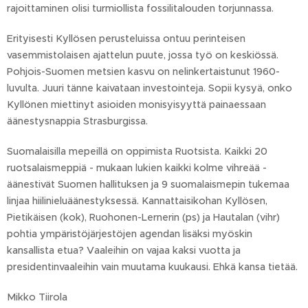
rajoittaminen olisi turmiollista fossilitalouden torjunnassa.
Erityisesti Kyllösen perusteluissa ontuu perinteisen
vasemmistolaisen ajattelun puute, jossa työ on keskiössä.
Pohjois-Suomen metsien kasvu on nelinkertaistunut 1960-
luvulta. Juuri tänne kaivataan investointeja. Sopii kysyä, onko
Kyllönen miettinyt asioiden monisyisyyttä painaessaan
äänestysnappia Strasburgissa.
Suomalaisilla mepeillä on oppimista Ruotsista. Kaikki 20
ruotsalaismeppiä - mukaan lukien kaikki kolme vihreää -
äänestivät Suomen hallituksen ja 9 suomalaismepin tukemaa
linjaa hiilinieluäänestyksessä. Kannattaisikohan Kyllösen,
Pietikäisen (kok), Ruohonen-Lernerin (ps) ja Hautalan (vihr)
pohtia ympäristöjärjestöjen agendan lisäksi myöskin
kansallista etua? Vaaleihin on vajaa kaksi vuotta ja
presidentinvaaleihin vain muutama kuukausi. Ehkä kansa tietää.
Mikko Tiirola