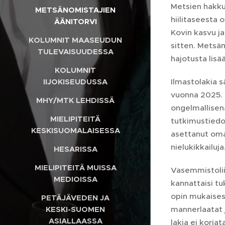
Metsien hakku
METSÄNOMISTAJIEN
hiilitaseesta
ÄÄNITORVI
Kovin kasvu ja
KOLUMNIT MAASEUDUN
sitten. Metsä
TULEVAISUUDESSA
hajotusta lisä
KOLUMNIT
Ilmastolakia s
IIJOKISEUDUSSA
vuonna 2025. O
MHY/MTK LEHDISSÄ
ongelmallisen
MIELIPITEITÄ
tutkimustiedon
KESKISUOMALAISESSA
asettanut oma
nielukikkailuja
HESARISSA
MIELIPITEITÄ MUISSA
Vasemmistolii
MEDIOISSA
kannattaisi tu
opin mukaisest
PETÄJÄVEDEN JA
mannerlaatat j
KESKI-SUOMEN
ASIALLAASSA
lakia ei korja