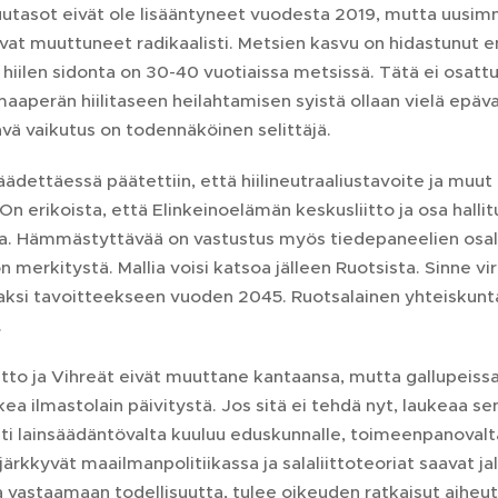
utasot eivät ole lisääntyneet vuodesta 2019, mutta uusi
 ovat muuttuneet radikaalisti. Metsien kasvu on hidastunut
 hiilen sidonta on 30-40 vuotiaissa metsissä. Tätä ei osatt
maaperän hiilitaseen heilahtamisen syistä ollaan vielä epä
ävä vaikutus on todennäköinen selittäjä.
äädettäessä päätettiin, että hiilineutraaliustavoite ja mu
n erikoista, että Elinkeinoelämän keskusliitto ja osa halli
a. Hämmästyttävää on vastustus myös tiedepaneelien osalt
 merkitystä. Mallia voisi katsoa jälleen Ruotsista. Sinne vi
ksi tavoitteekseen vuoden 2045. Ruotsalainen yhteiskunta 
.
tto ja Vihreät eivät muuttane kantaansa, mutta gallupeiss
kea ilmastolain päivitystä. Jos sitä ei tehdä nyt, laukeaa se
i lainsäädäntövalta kuuluu eduskunnalle, toimeenpanovalta 
ärkkyvät maailmanpolitiikassa ja salaliittoteoriat saavat jal
ta vastaamaan todellisuutta, tulee oikeuden ratkaisut aihe