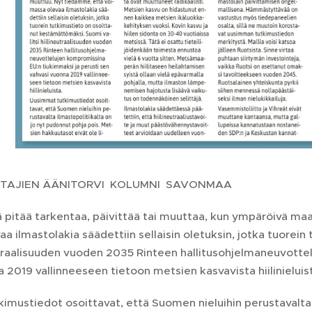
TAJIEN ÄÄNITORVI KOLUMNI SAVONMAA
 pitää tarkentaa, päivittää tai muuttaa, kun ympäröivä maa
a ilmastolakia säädettiin sellaisin oletuksin, jotka tuore
neutraalisuuden vuoden 2035 Rinteen hallitusohjelmaneuvott
 2019 vallinneeseen tietoon metsien kasvavista hiilinieluis
mustiedot osoittavat, että Suomen nieluihin perustavalta i