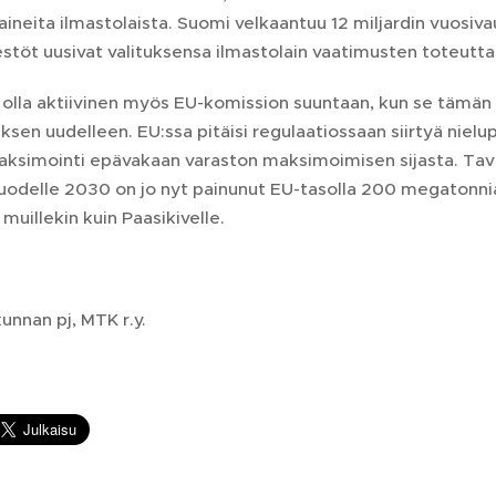
paineita ilmastolaista. Suomi velkaantuu 12 miljardin vuosiva
estöt uusivat valituksensa ilmastolain vaatimusten toteutt
olla aktiivinen myös EU-komission suuntaan, kun se tämä
en uudelleen. EU:ssa pitäisi regulaatiossaan siirtyä nielupo
maksimointi epävakaan varaston maksimoimisen sijasta. Ta
vuodelle 2030 on jo nyt painunut EU-tasolla 200 megatonnia
 muillekin kuin Paasikivelle.
unnan pj, MTK r.y.