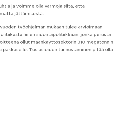
uhtia ja voimme olla varmoja siitä, että
amatta jättämisestä.
n vuoden työohjelman mukaan tulee arvioimaan
litiikasta hiilen sidontapolitiikkaan, jonka perusta
voitteena ollut maankäyttösektorin 310 megatonnin
 pakkaselle. Tosiasioiden tunnustaminen pitää olla