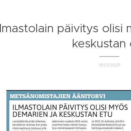
Ilmastolain päivitys olis
keskustan 
19.03.2025