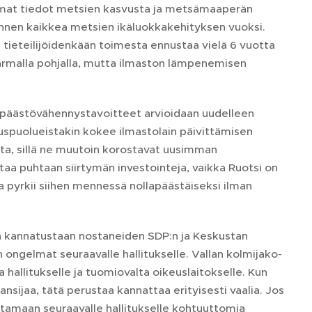
mmat tiedot metsien kasvusta ja metsämaaperän
 ennen kaikkea metsien ikäluokkakehityksen vuoksi.
u tieteilijöidenkään toimesta ennustaa vielä 6 vuotta
varmalla pohjalla, mutta ilmaston lämpenemisen
ut päästövähennystavoitteet arvioidaan uudelleen
tuspuolueistakin kokee ilmastolain päivittämisen
a, sillä ne muutoin korostavat uusimman
rtaa puhtaan siirtymän investointeja, vaikka Ruotsi on
pyrkii siihen mennessä nollapäästäiseksi ilman
a kannatustaan nostaneiden SDP:n ja Keskustan
n ongelmat seuraavalle hallitukselle. Vallan kolmijako-
hallitukselle ja tuomiovalta oikeuslaitokselle. Kun
ansijaa, tätä perustaa kannattaa erityisesti vaalia. Jos
uttamaan seuraavalle hallitukselle kohtuuttomia