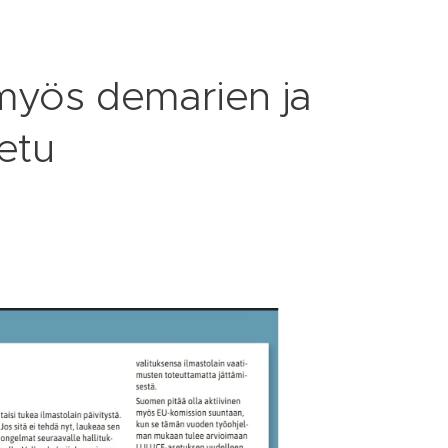
i myös demarien ja
etu