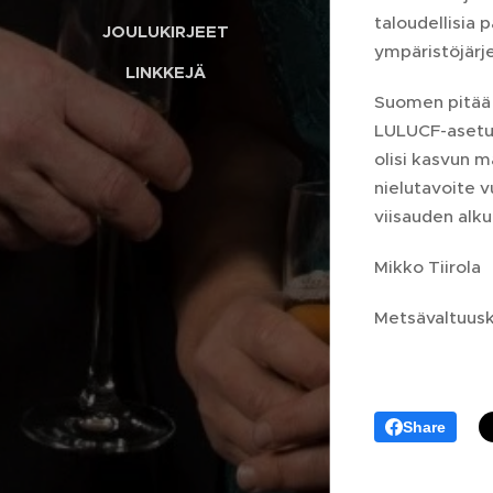
taloudellisia 
JOULUKIRJEET
ympäristöjärj
LINKKEJÄ
Suomen pitää 
LULUCF-asetuks
olisi kasvun 
nielutavoite 
viisauden alku
Mikko Tiirola
Metsävaltuusk
Share