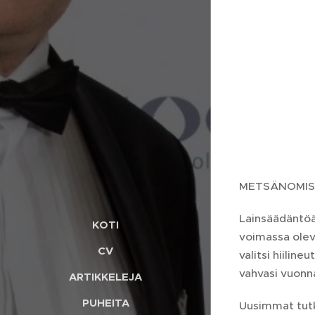
METSÄNOMIS
Lainsäädäntöä
KOTI
voimassa oleva
CV
valitsi hiili
vahvasi vuonna
ARTIKKELEJA
PUHEITA
Uusimmat tutki