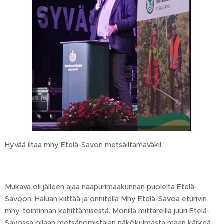
Hyvää iltaa mhy Etelä-Savon metsäiltamaväki!
Mukava oli jälleen ajaa naapurimaakunnan puolelta Etelä-
Savoon. Haluan kiittää ja onnitella Mhy Etelä-Savoa eturivin
mhy-toiminnan kehittämisestä. Monilla mittareilla juuri Etelä-
Savossa ollaan metsänomistajan näkökulmasta maan kärkeä.