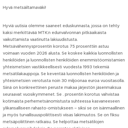
Hyvä metsäiltamaväki!
Hyviä uutisia olemme saaneet eduskunnasta, jossa on tehty
kaksi merkittävää MTK:n edunvalvonnan pitkäaikaista
vaikuttamista vaatinutta lakiuudistusta.
Metsävähennysprosentin korotus 75 prosenttiin astuu
voimaan vuoden 2026 alusta. Se koskee kaikkia luonnollisten
henkilöiden ja luonnollisten henkilöiden enemmistöomistamien
yhteismetsien vastikkeellisesti vuodesta 1993 tekemiä
metsätilakauppoja. Se keventää luonnollisten henkilöiden ja
yhteismetsien verotusta noin 30 miljoonaa euroa vuositasolla.
Siinä on konkreettinen peruste makaa järjestön jäsenmaksua
seuraavat vuosikymmenet. Se . prosentin korotus vahvistaa
kotimaista perhemetsänomistusta suhteessa kasvaneeseen
ylikansalliseen rahasto-omistukseen – siksi se on isänmaallinen
ja myös turvallisuuspoliittisesti viisas lakimuutos. Se on fiksu
metsäpoliittinen ratkaisu. Se helpottaa metsätilojen