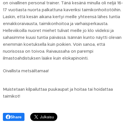
on oivallinen personal trainer. Tänä kesänä minulla oli neljä 16-
17 vuotiasta nuorta palkattuna kaveriksi taimikonhoitotöihin.
Laskin, että kesän aikana kertyi meille yhteensä lähes tuntia
ennakkoraivausta, taimikonhoitoa ja varhaisperkausta.
Helleviikoilla nuoret miehet tulivat meille jo klo viideksi ja
sahasimme kuusi tuntia päivässä. Isännän kunto näytti olevan
enemmän koetuksella kuin poikien. Voin sanoa, että
nuorisossa on toivoa. Raivaussaha on parempi
ilmastoahdistuksen lääke kuin elokapinointi.
Oivallista metsäiltamaa!
Muistetaan kilpailuttaa puukaupat ja hoitaa tai hoidattaa
taimikot!
Share