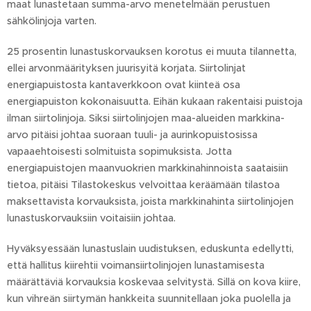
maat lunastetaan summa-arvo menetelmään perustuen
sähkölinjoja varten.
25 prosentin lunastuskorvauksen korotus ei muuta tilannetta,
ellei arvonmäärityksen juurisyitä korjata. Siirtolinjat
energiapuistosta kantaverkkoon ovat kiinteä osa
energiapuiston kokonaisuutta. Eihän kukaan rakentaisi puistoja
ilman siirtolinjoja. Siksi siirtolinjojen maa-alueiden markkina-
arvo pitäisi johtaa suoraan tuuli- ja aurinkopuistosissa
vapaaehtoisesti solmituista sopimuksista. Jotta
energiapuistojen maanvuokrien markkinahinnoista saataisiin
tietoa, pitäisi Tilastokeskus velvoittaa keräämään tilastoa
maksettavista korvauksista, joista markkinahinta siirtolinjojen
lunastuskorvauksiin voitaisiin johtaa.
Hyväksyessään lunastuslain uudistuksen, eduskunta edellytti,
että hallitus kiirehtii voimansiirtolinjojen lunastamisesta
määrättäviä korvauksia koskevaa selvitystä. Sillä on kova kiire,
kun vihreän siirtymän hankkeita suunnitellaan joka puolella ja