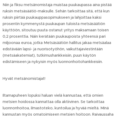
Niin ja fiksu metsänomistaja muistaa puukaupassa aina pistää
ruksin metsäsäätiö-maksulle. Sehän tarkoittaa sitä, että kun
ruksin piirtää puukauppasopimukseen ja lahjoittaa kaksi
prosentin kymmenystä puukaupan tuloista metsäsäätiön
käyttöön, sitoutuu puuta ostanut yritys maksamaan toisen
0,2 prosenttia. Näin kerätään puukaupoista yhteensä pari
miljoonaa euroa, jotka Metsäsäätiön hallitus jakaa metsäalaa
edistävään lapsi- ja nuorisotyöhön, vaikuttajaviestintään
(metsäakatemiat), tutkimushankkeisiin, puun käytön
edistämiseen ja nykyisin myös luonnonhoitohankkeisiin.
Hyvät metsänomistajat!
Iltamapuheen lopuksi haluan vielä kannustaa, että omien
metsien hoidossa kannattaa olla aktiivinen. Se tarkoittaa
luonnonhoitoa, ilmastoteko, kuntoilua ja hyvää mieltä. Minä
kannustan myös omatoimiseen metsien hoitoon. Raivaussaha