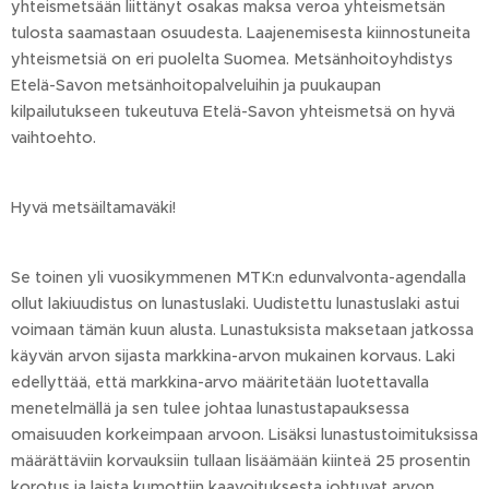
yhteismetsään liittänyt osakas maksa veroa yhteismetsän
tulosta saamastaan osuudesta. Laajenemisesta kiinnostuneita
yhteismetsiä on eri puolelta Suomea. Metsänhoitoyhdistys
Etelä-Savon metsänhoitopalveluihin ja puukaupan
kilpailutukseen tukeutuva Etelä-Savon yhteismetsä on hyvä
vaihtoehto.
Hyvä metsäiltamaväki!
Se toinen yli vuosikymmenen MTK:n edunvalvonta-agendalla
ollut lakiuudistus on lunastuslaki. Uudistettu lunastuslaki astui
voimaan tämän kuun alusta. Lunastuksista maksetaan jatkossa
käyvän arvon sijasta markkina-arvon mukainen korvaus. Laki
edellyttää, että markkina-arvo määritetään luotettavalla
menetelmällä ja sen tulee johtaa lunastustapauksessa
omaisuuden korkeimpaan arvoon. Lisäksi lunastustoimituksissa
määrättäviin korvauksiin tullaan lisäämään kiinteä 25 prosentin
korotus ja laista kumottiin kaavoituksesta johtuvat arvon