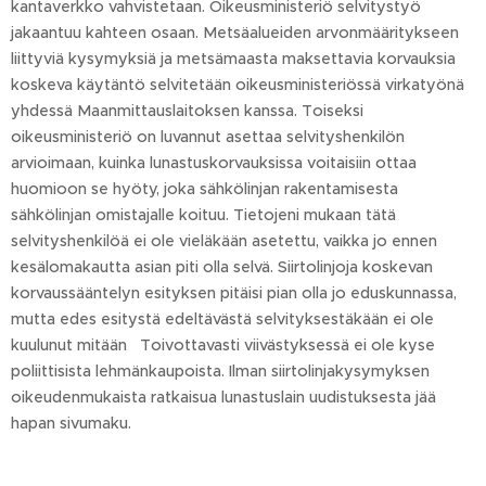
kantaverkko vahvistetaan. Oikeusministeriö selvitystyö
jakaantuu kahteen osaan. Metsäalueiden arvonmääritykseen
liittyviä kysymyksiä ja metsämaasta maksettavia korvauksia
koskeva käytäntö selvitetään oikeusministeriössä virkatyönä
yhdessä Maanmittauslaitoksen kanssa. Toiseksi
oikeusministeriö on luvannut asettaa selvityshenkilön
arvioimaan, kuinka lunastuskorvauksissa voitaisiin ottaa
huomioon se hyöty, joka sähkölinjan rakentamisesta
sähkölinjan omistajalle koituu. Tietojeni mukaan tätä
selvityshenkilöä ei ole vieläkään asetettu, vaikka jo ennen
kesälomakautta asian piti olla selvä. Siirtolinjoja koskevan
korvaussääntelyn esityksen pitäisi pian olla jo eduskunnassa,
mutta edes esitystä edeltävästä selvityksestäkään ei ole
kuulunut mitään Toivottavasti viivästyksessä ei ole kyse
poliittisista lehmänkaupoista. Ilman siirtolinjakysymyksen
oikeudenmukaista ratkaisua lunastuslain uudistuksesta jää
hapan sivumaku.