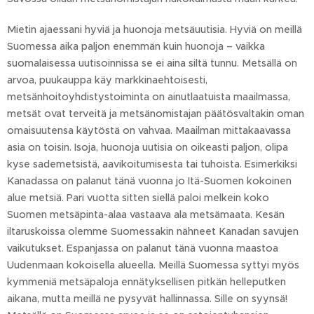
Mietin ajaessani hyviä ja huonoja metsäuutisia. Hyviä on meillä
Suomessa aika paljon enemmän kuin huonoja – vaikka
suomalaisessa uutisoinnissa se ei aina siltä tunnu. Metsällä on
arvoa, puukauppa käy markkinaehtoisesti,
metsänhoitoyhdistystoiminta on ainutlaatuista maailmassa,
metsät ovat terveitä ja metsänomistajan päätösvaltakin oman
omaisuutensa käytöstä on vahvaa. Maailman mittakaavassa
asia on toisin. Isoja, huonoja uutisia on oikeasti paljon, olipa
kyse sademetsistä, aavikoitumisesta tai tuhoista. Esimerkiksi
Kanadassa on palanut tänä vuonna jo Itä-Suomen kokoinen
alue metsiä. Pari vuotta sitten siellä paloi melkein koko
Suomen metsäpinta-alaa vastaava ala metsämaata. Kesän
iltaruskoissa olemme Suomessakin nähneet Kanadan savujen
vaikutukset. Espanjassa on palanut tänä vuonna maastoa
Uudenmaan kokoisella alueella. Meillä Suomessa syttyi myös
kymmeniä metsäpaloja ennätyksellisen pitkän helleputken
aikana, mutta meillä ne pysyvät hallinnassa. Sille on syynsä!