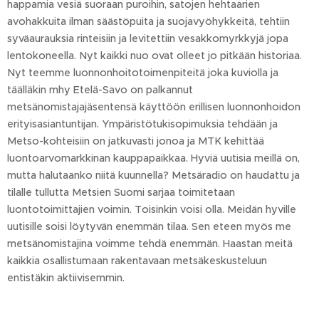
happamia vesiä suoraan puroihin, satojen hehtaarien
avohakkuita ilman säästöpuita ja suojavyöhykkeitä, tehtiin
syväaurauksia rinteisiin ja levitettiin vesakkomyrkkyjä jopa
lentokoneella. Nyt kaikki nuo ovat olleet jo pitkään historiaa.
Nyt teemme luonnonhoitotoimenpiteitä joka kuviolla ja
täälläkin mhy Etelä-Savo on palkannut
metsänomistajajäsentensä käyttöön erillisen luonnonhoidon
erityisasiantuntijan. Ympäristötukisopimuksia tehdään ja
Metso-kohteisiin on jatkuvasti jonoa ja MTK kehittää
luontoarvomarkkinan kauppapaikkaa. Hyviä uutisia meillä on,
mutta halutaanko niitä kuunnella? Metsäradio on haudattu ja
tilalle tullutta Metsien Suomi sarjaa toimitetaan
luontotoimittajien voimin. Toisinkin voisi olla. Meidän hyville
uutisille soisi löytyvän enemmän tilaa. Sen eteen myös me
metsänomistajina voimme tehdä enemmän. Haastan meitä
kaikkia osallistumaan rakentavaan metsäkeskusteluun
entistäkin aktiivisemmin.