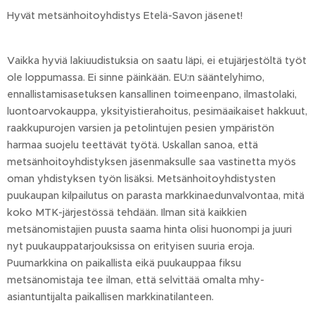
Hyvät metsänhoitoyhdistys Etelä-Savon jäsenet!
Vaikka hyviä lakiuudistuksia on saatu läpi, ei etujärjestöltä työt
ole loppumassa. Ei sinne päinkään. EU:n sääntelyhimo,
ennallistamisasetuksen kansallinen toimeenpano, ilmastolaki,
luontoarvokauppa, yksityistierahoitus, pesimäaikaiset hakkuut,
raakkupurojen varsien ja petolintujen pesien ympäristön
harmaa suojelu teettävät työtä. Uskallan sanoa, että
metsänhoitoyhdistyksen jäsenmaksulle saa vastinetta myös
oman yhdistyksen työn lisäksi. Metsänhoitoyhdistysten
puukaupan kilpailutus on parasta markkinaedunvalvontaa, mitä
koko MTK-järjestössä tehdään. Ilman sitä kaikkien
metsänomistajien puusta saama hinta olisi huonompi ja juuri
nyt puukauppatarjouksissa on erityisen suuria eroja.
Puumarkkina on paikallista eikä puukauppaa fiksu
metsänomistaja tee ilman, että selvittää omalta mhy-
asiantuntijalta paikallisen markkinatilanteen.