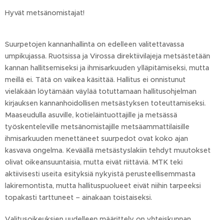
Hyvät metsänomistajat!
Suurpetojen kannanhallinta on edelleen valitettavassa
umpikujassa. Ruotsissa ja Virossa direktiivilajeja metsästetään
kannan hallitsemiseksi ja ihmisarkuuden ylläpitämiseksi, mutta
meillä ei. Tätä on vaikea käsittää. Hallitus ei onnistunut
vieläkään löytämään väylää totuttamaan hallitusohjelman
kirjauksen kannanhoidollisen metsästyksen toteuttamiseksi.
Maaseudulla asuville, kotieläintuottajille ja metsässä
työskenteleville metsänomistajille metsäammattilaisille
ihmisarkuuden menettäneet suurpedot ovat koko ajan
kasvava ongelma. Keväällä metsästyslakiin tehdyt muutokset
olivat oikeansuuntaisia, mutta eivät riittäviä. MTK teki
aktiivisesti useita esityksiä nykyistä perusteellisemmasta
lakiremontista, mutta hallituspuolueet eivät niihin tarpeeksi
topakasti tarttuneet – ainakaan toistaiseksi.
Valitusoikeuksien uudelleen määrittely on yhteiskunnan