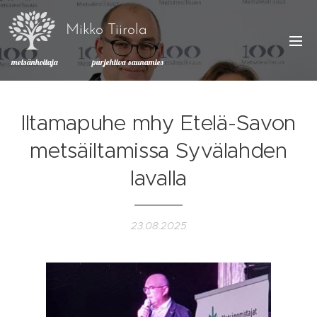
Mikko Tiirola
metsänhoitaja purjehtiva saunamies
Iltamapuhe mhy Etelä-Savon
metsäiltamissa Syvälahden
lavalla
23.08.2025