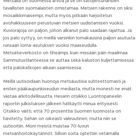
Metsällä on Suomessa arvoa ja se on satojentuhansien
tavallisten suomalaisten omistamaa. Metsien rakenne on siksi
mosaiikkimaisempi, mutta myös pitkään harjoitetun
avohakkuuseen perustuvan metsien uudistamisen vuoksi.
Kuviorajoja on paljon, johon alkanut palo saadaan rajattua. Ja
jos palo syttyy, on meillä varsinkin lomakausina paljon asutusta
runsaan loma-asutuksen vuoksi maaseudulla.
Metsätieverkosto on tiheämpi, kuin missään päin maailmaa.
Sammutustilanteessa se auttaa sekä kaluston kuljettamisessa
että palokatkojen aikaan saamisessa.
Meillä uutisoidaan huonoja metsäuutisia suhteettomasti ja
eniten pääkaupunkiseudun mediasta, mutta monesti ne eivät
vastaa arkitodellisuutta. Hesarin otsikko Luontopaneelin
raportin julkistuksen jälkeen hätkäytti minua erityisesti.
Otsikko väitti, että 70 prosenttia Suomen luonnosta on
hävitetty. Sehän on oikeasti valeuutinen, mutta niin se
uutisoitiin. Moni meistä muistaa 70-luvun
metsänhoitokäytännöt. Silloin soita ojitettiin vetämällä