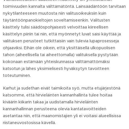
toimivuuden kannalta välttämätöntä. Lainsäädäntöön tarvitaan
nykytilanteeseen muutosta niin valitusoikeuksiin kuin
täytäntöönpanokieltojen soveltamiseenkin. Valitusten
käsittely tulisi säädöspohjaisesti velvoittaa kiireellisen
käsittelyn piiriin tai niin, että myönnetyt luvat saisi käyttää ja
valituksen perusteet tutkittaisiin vain tulevia lupaprosesseja
ohjaaviksi. Eihän ole oikein, että yksittäisellä ulkopuolisen
tahon (aiheellisella tai aiheettomalla) valituksella pystytään
kokonaan estämään yhteiskunnassa välttämättömäksi
katsotun ja lähes yksimielisesti hyväksytyn tavoitteen
toteutuminen.
Karhut ja sudethan eivät taimikoita syö, mutta etujärjestönä
katsomme, että hirvieläinten kannanhallinta tulee hoitaa
kiväärin kiikarin takaa ja uudistamalla hirvieläinten
kannanhallinnan perusteena olevia kantatavoitteiden
asetantaa niin, että maanomistajien yli ei voitaisi alueellisissa
riistaneuvostosissa kävellä.