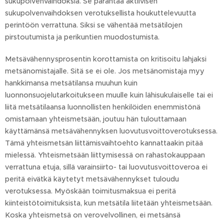
sukupolvenvaihdoksia. Se parantaa aktiivisen
sukupolvenvaihdoksen verotuksellista houkuttelevuutta
perintöön verrattuna. Siksi se vähentää metsätilojen
pirstoutumista ja perikuntien muodostumista.
Metsävähennysprosentin korottamista on kritisoitu lahjaksi
metsänomistajalle. Sitä se ei ole. Jos metsänomistaja myy
hankkimansa metsätilansa muuhun kuin
luonnonsuojelutarkoitukseen muulle kuin lähisukulaiselle tai ei
liitä metsätilaansa luonnollisten henkilöiden enemmistönä
omistamaan yhteismetsään, joutuu hän tulouttamaan
käyttämänsä metsävähennyksen luovutusvoittoverotuksessa.
Tämä yhteismetsän liittämisvaihtoehto kannattaakin pitää
mielessä. Yhteismetsään liittymisessä on rahastokauppaan
verrattuna etuja, sillä varainsiirto- tai luovutusvoittoveroa ei
peritä eivätkä käytetyt metsävähennykset tuloudu
verotuksessa. Myöskään toimitusmaksua ei peritä
kiinteistötoimituksista, kun metsätila liitetään yhteismetsään.
Koska yhteismetsä on verovelvollinen, ei metsänsä