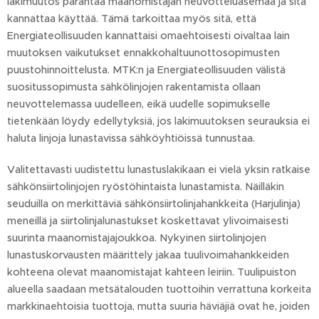
lakimuutos parantaa maanomistajan neuvotteluasemaa ja sitä
kannattaa käyttää. Tämä tarkoittaa myös sitä, että
Energiateollisuuden kannattaisi omaehtoisesti oivaltaa lain
muutoksen vaikutukset ennakkohaltuunottosopimusten
puustohinnoittelusta. MTK:n ja Energiateollisuuden välistä
suositussopimusta sähkölinjojen rakentamista ollaan
neuvottelemassa uudelleen, eikä uudelle sopimukselle
tietenkään löydy edellytyksiä, jos lakimuutoksen seurauksia ei
haluta linjoja lunastavissa sähköyhtiöissä tunnustaa.
Valitettavasti uudistettu lunastuslakikaan ei vielä yksin ratkaise
sähkönsiirtolinjojen ryöstöhintaista lunastamista. Näilläkin
seuduilla on merkittäviä sähkönsiirtolinjahankkeita (Harjulinja)
meneillä ja siirtolinjalunastukset koskettavat ylivoimaisesti
suurinta maanomistajajoukkoa. Nykyinen siirtolinjojen
lunastuskorvausten määrittely jakaa tuulivoimahankkeiden
kohteena olevat maanomistajat kahteen leiriin. Tuulipuiston
alueella saadaan metsätalouden tuottoihin verrattuna korkeita
markkinaehtoisia tuottoja, mutta suuria häviäjiä ovat he, joiden