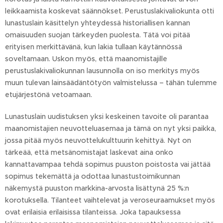
leikkaamista koskevat säännökset. Perustuslakivaliokunta otti
lunastuslain käsittelyn yhteydessä historiallisen kannan
omaisuuden suojan tärkeyden puolesta. Tätä voi pitää
erityisen merkittävänä, kun lakia tullaan käytännössä
soveltamaan. Uskon myös, että maanomistajille
perustuslakivaliokunnan lausunnolla on iso merkitys myös
muun tulevan lainsäädäntötyön valmistelussa – tähän tulemme
etujärjestönä vetoamaan.
Lunastuslain uudistuksen yksi keskeinen tavoite oli parantaa
maanomistajien neuvotteluasemaa ja tämä on nyt yksi paikka,
jossa pitää myös neuvottelukulttuurin kehittyä. Nyt on
tärkeää, että metsänomistajat laskevat aina onko
kannattavampaa tehdä sopimus puuston poistosta vai jättää
sopimus tekemättä ja odottaa lunastustoimikunnan
näkemystä puuston markkina-arvosta lisättynä 25 %:n
korotuksella. Tilanteet vaihtelevat ja veroseuraamukset myös
ovat erilaisia erilaisissa tilanteissa. Joka tapauksessa