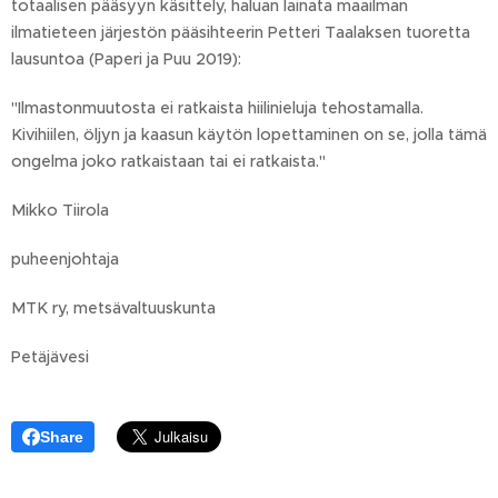
totaalisen pääsyyn käsittely, haluan lainata maailman
ilmatieteen järjestön pääsihteerin Petteri Taalaksen tuoretta
lausuntoa (Paperi ja Puu 2019):
"Ilmastonmuutosta ei ratkaista hiilinieluja tehostamalla.
Kivihiilen, öljyn ja kaasun käytön lopettaminen on se, jolla tämä
ongelma joko ratkaistaan tai ei ratkaista."
Mikko Tiirola
puheenjohtaja
MTK ry, metsävaltuuskunta
Petäjävesi
Share