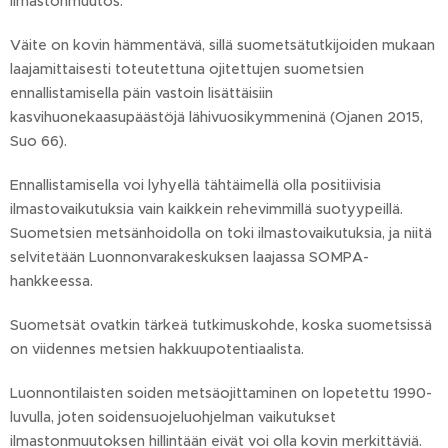
ilmastonmuutos.
Väite on kovin hämmentävä, sillä suometsätutkijoiden mukaan
laajamittaisesti toteutettuna ojitettujen suometsien
ennallistamisella päin vastoin lisättäisiin
kasvihuonekaasupäästöjä lähivuosikymmeninä (Ojanen 2015,
Suo 66).
Ennallistamisella voi lyhyellä tähtäimellä olla positiivisia
ilmastovaikutuksia vain kaikkein rehevimmillä suotyypeillä.
Suometsien metsänhoidolla on toki ilmastovaikutuksia, ja niitä
selvitetään Luonnonvarakeskuksen laajassa SOMPA-
hankkeessa.
Suometsät ovatkin tärkeä tutkimuskohde, koska suometsissä
on viidennes metsien hakkuupotentiaalista.
Luonnontilaisten soiden metsäojittaminen on lopetettu 1990-
luvulla, joten soidensuojeluohjelman vaikutukset
ilmastonmuutoksen hillintään eivät voi olla kovin merkittäviä.