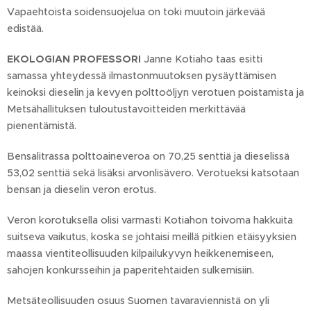
Vapaehtoista soidensuojelua on toki muutoin järkevää
edistää.
EKOLOGIAN PROFESSORI
Janne Kotiaho taas esitti
samassa yhteydessä ilmastonmuutoksen pysäyttämisen
keinoksi dieselin ja kevyen polttoöljyn verotuen poistamista ja
Metsähallituksen tuloutustavoitteiden merkittävää
pienentämistä.
Bensalitrassa polttoaineveroa on 70,25 senttiä ja dieselissä
53,02 senttiä sekä lisäksi arvonlisävero. Verotueksi katsotaan
bensan ja dieselin veron erotus.
Veron korotuksella olisi varmasti Kotiahon toivoma hakkuita
suitseva vaikutus, koska se johtaisi meillä pitkien etäisyyksien
maassa vientiteollisuuden kilpailukyvyn heikkenemiseen,
sahojen konkursseihin ja paperitehtaiden sulkemisiin.
Metsäteollisuuden osuus Suomen tavaraviennistä on yli