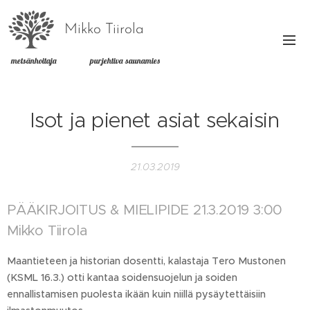
Mikko Tiirola
metsänhoitaja purjehtiva saunamies
Isot ja pienet asiat sekaisin
21.03.2019
PÄÄKIRJOITUS & MIELIPIDE 21.3.2019 3:00
Mikko Tiirola
Maantieteen ja historian dosentti, kalastaja Tero Mustonen
(KSML 16.3.) otti kantaa soidensuojelun ja soiden
ennallistamisen puolesta ikään kuin niillä pysäytettäisiin