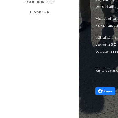
JOULUKIRJEET
perusteilla
LINKKEJÄ
Metsänhoit
kokonaisuu
Läheltä sit
vuonna 80 v
tuottamassa
Kirjoittaj
Share