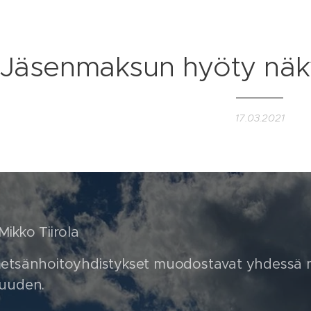
Jäsenmaksun hyöty näk
17.03.2021
ikko Tiirola
etsänhoitoyhdistykset muodostavat yhdessä 
uuden.