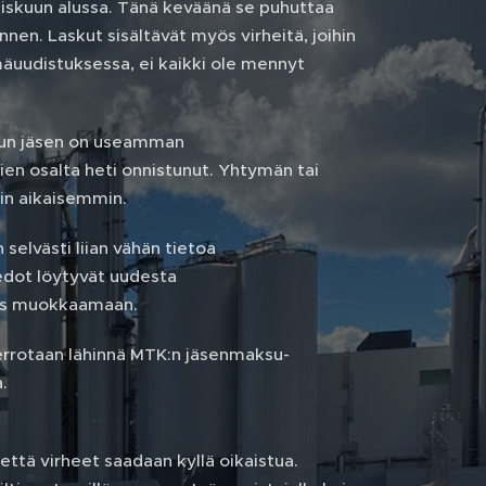
iskuun alussa. Tänä keväänä se puhuttaa
en. Laskut sisältävät myös virheitä, joihin
mäuudistuksessa, ei kaikki ole mennyt
n kun jäsen on useamman
en osalta heti onnistunut. Yhtymän tai
uin aikaisemmin.
selvästi liian vähän tietoa
tiedot löytyvät uudesta
yös muokkaamaan.
errotaan lähinnä MTK:n jäsenmaksu-
.
ttä virheet saadaan kyllä oikaistua.