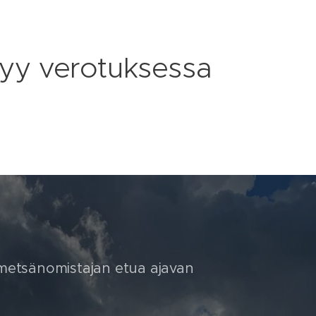
yy verotuksessa
metsänomistajan etua ajavan