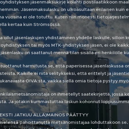
oyhdistyksen jäsenmaksukirje kolahti postilaatikkoon maal
enemmän. Jäsenmaksulasku on ulkoasultaan erilainen kuin enn
a vuosina ei ole totuttu. Kuten niin monesti tietojärjestel
llä kertaa kuin Strömsössä.
 ollut jäsenlaskujen yhdistäminen yhdelle laskulle, silloi
yhdistyksen tai myös MTK-yhdistyksen jäsen, ei ole kaikki
jäsenlasku on saattanut mennä tilan sisällä eri henkilölle k
tuottanut harmitusta se, että paperisessa jäsenlaskussa on 
eista. Kaikille ei riitä selitykseksi, että erittelyt ja jäsen
lukanavasta OIVA:sta, vaikka siellä omia tietoja pystyy m
nkilaismetsänomistaja on ihmetellyt saatekirjettä, jossa k
sta. Ja jotakin kummastuttaa laskun kohonnut loppusumma
TEKSTI JATKUU ALLA)MAINOS PÄÄTTYY
mielensä
pahoittanutta metsänomistajaa lohduttakoon se, e