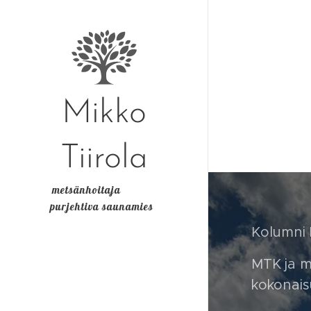
Mikko
Tiirola
metsänhoitaja
purjehtiva saunamies
Kolumni M
MTK ja m
kokonais