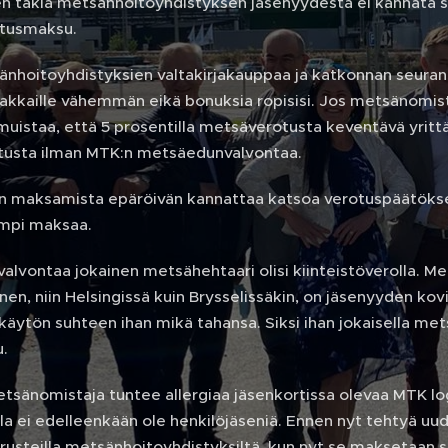
 takia metsänhoitoyhdistyksen jäsenyydestä ei kannata silt
tusmaksu.
änhoitoyhdistyksien valtakirjakauppaa ja katkonnan seuran
akkaille vähemmän eikä bonuksia ropisisi. Jos metsänomista
uistaa, että 5 prosentilla metsäverotusta keventävä yrittä
usta ilman MTK:n metsäedunvalvontaa.
n maksamista epäröivän kannattaa katsoa verotuspäätökses
mpi maksaa.
alvontaa jokainen metsähehtaari olisi kiinteistöverolla. 
en, niin Helsingissä kuin Brysselissäkin, on jäsenyyden kov
käytön suhteen ihan mikä tahansa. Siksi ihan jokaisella me
.
etsänomistaja tuntee allergiaa jäsenkortissa olevaa MTK l
lla ei edelleenkään ole henkilöjäseniä. Ennen nyt tehtyä u
perusteilla metsänhoitoyhdistyksiltä, kun nyt se maksetaan 