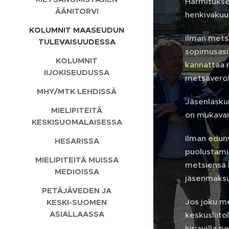
Harmituksen
ÄÄNITORVI
henkivakuu
KOLUMNIT MAASEUDUN
Ilman mets
TULEVAISUUDESSA
sopimusasi
KOLUMNIT
kannattaa m
IIJOKISEUDUSSA
metsäverot
MHY/MTK LEHDISSÄ
Jäsenlasku
MIELIPITEITÄ
on mukava
KESKISUOMALAISESSA
Ilman edunv
HESARISSA
puolustamin
MIELIPITEITÄ MUISSA
metsiensä 
MEDIOISSA
jäsenmaksu
PETÄJÄVEDEN JA
Jos joku m
KESKI-SUOMEN
ASIALLAASSA
keskusliito
kirjavilla 