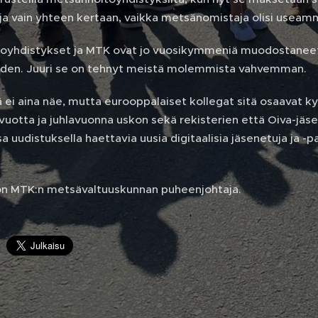
 ja vain yhteen kertaan, vaikka metsänomistaja olisi useam
oyhdistykset ja MTK ovat jo vuosikymmeniä muodostaneet
den. Juuri se on tehnyt meistä molemmista vahvemman.
ä ei aina näe, mutta eurooppalaiset kollegat sitä osaavat k
uotta ja juhlavuonna uskon sekä rekisterien että Oiva-jäs
 uudistuksella haettavia uusia digitaalisia jäsenetuja ja -pa
a on MTK:n metsävaltuuskunnan puheenjohtaja.