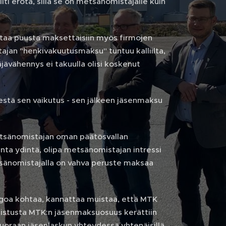
i erota, sillä se on metsänomistajalle kuin
taa puusta maksettaisiin myös firmojen
jan "henkivakuutusmaksu" tuntuu kalliilta,
jävähennys ei takuulla olisi koskenut
tä sen vaikutus - sen jälkeen jäsenmaksu
Metsänomistajan oman päätösvallan
inta ydintä, olipa metsänomistajan intressi
tsänomistajalla on vahva peruste maksaa
ogoa kohtaa, kannattaa muistaa, että MTK
udistusta MTK:n jäsenmaksuosuus kerättiin
suoraan jäsenlaskun yhteydessä yhtenäisillä