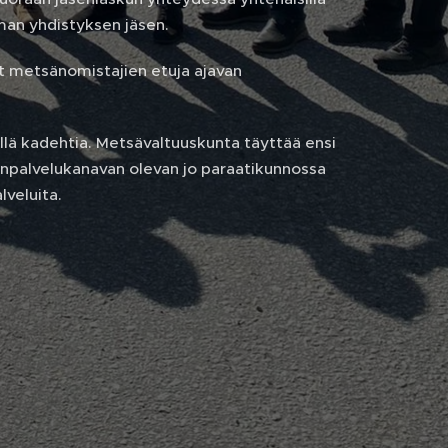
man yhdistyksen jäsen.
 metsänomistajien etuja ajavan
yllä kadehtia. Metsävaltuuskunta täyttää ensi
enpalvelukanavan olevan jo paraatikunnossa
lveluita.