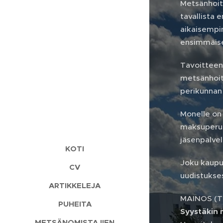
Metsänhoit
tavallista 
aikaisempin
ensimmäise
Tavoitteena
metsänhoito
perikunnan 
Monelle on 
maksuperust
jäsenpalve
KOTI
Joku kaupu
CV
uudistukse
ARTIKKELEJA
MAINOS (
PUHEITA
Syystäkin 
METSÄNOMISTAJIEN