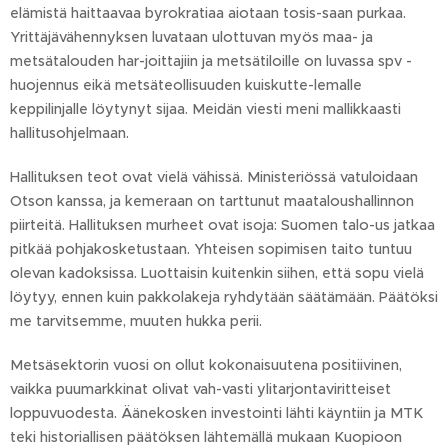
elämistä haittaavaa byrokratiaa aiotaan tosis-saan purkaa.
Yrittäjävähennyksen luvataan ulottuvan myös maa- ja
metsätalouden har-joittajiin ja metsätiloille on luvassa spv -
huojennus eikä metsäteollisuuden kuiskutte-lemalle
keppilinjalle löytynyt sijaa. Meidän viesti meni mallikkaasti
hallitusohjelmaan.
Hallituksen teot ovat vielä vähissä. Ministeriössä vatuloidaan
Otson kanssa, ja kemeraan on tarttunut maataloushallinnon
piirteitä. Hallituksen murheet ovat isoja: Suomen talo-us jatkaa
pitkää pohjakosketustaan. Yhteisen sopimisen taito tuntuu
olevan kadoksissa. Luottaisin kuitenkin siihen, että sopu vielä
löytyy, ennen kuin pakkolakeja ryhdytään säätämään. Päätöksi
me tarvitsemme, muuten hukka perii.
Metsäsektorin vuosi on ollut kokonaisuutena positiivinen,
vaikka puumarkkinat olivat vah-vasti ylitarjontaviritteiset
loppuvuodesta. Äänekosken investointi lähti käyntiin ja MTK
teki historiallisen päätöksen lähtemällä mukaan Kuopioon