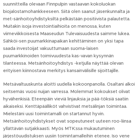
suunnitteilla olevaan Finnpulpin vastaavan kokoluokan
biojalostamohankkeeseen. Siitä olen saanut jäsenkunnalta ja
met-sänhoitoyhdistyksiltä pelkästään positiivista palautetta.
Muitakin isoja investointiaihioita on menossa, kuten
viimeviikkoisesta Maaseudun Tulevaisuudesta saimme lukea.
Sähköi-sen puumarkkinapaikan kehittäminen on yksi tapa
saada investoijat vakuuttumaan suoma-laisen
puumarkkinoiden toimivuudesta kas-vavan kysynnän
tilanteessa. Metsänhoitoyhdistys -ketjulla näyttää olevan
erityisen kiinnostava merkitys kansainvälisille sijoittajille.
Metsävaltuuskunta aloitti uudella kokoonpanolla. Osaltani alkoi
seitsemäs vuosi nuijan varressa. Molemmat kokoukset olivat
hyvähenkisiä. Eteenpäin vieviä linjauksia ja pää-töksiä saatiin
aikaiseksi. Kenttäpäälliköt vahvistivat metsälinjan toimintaa.
Mielestäni uusi toimintamalli on startannut hyvin.
Metsänhoitoyhdistykset ovat sopeutuneet uuteen roo-liinsa
yllättävän sutjakkaasti. Myös MTK:ssa mukautuminen
järjestöuudistuksen uusiin toimintamalleihin etenee. Iso vene