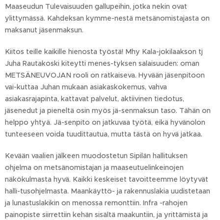
Maaseudun Tulevaisuuden gallupeihin, jotka nekin ovat
ylittymässä. Kahdeksan kymme-nestä metsänomistajasta on
maksanut jäsenmaksun.
Kiitos teille kaikille hienosta työstä! Mhy Kala-jokilaakson tj
Juha Rautakoski kiteytti menes-tyksen salaisuuden: oman
METSÄNEUVOJAN rooli on ratkaiseva. Hyvään jäsenpitoon
vai-kuttaa Juhan mukaan asiakaskokemus, vahva
asiakasrajapinta, kattavat palvelut, aktiivinen tiedotus,
jäsenedut ja pieneltä osin myös jä-senmaksun taso. Tähän on
helppo yhtyä. Jä-senpito on jatkuvaa työtä, eikä hyvänolon
tunteeseen voida tuudittautua, mutta tästä on hyvä jatkaa.
Kevään vaalien jälkeen muodostetun Sipilän hallituksen
ohjelma on metsänomistajan ja maaseutuelinkeinojen
näkökulmasta hyvä. Kaikki keskeiset tavoitteemme löytyvät
halli-tusohjelmasta. Maankäyttö- ja rakennuslakia uudistetaan
ja lunastuslakikin on menossa remonttiin. Infra -rahojen
painopiste siirrettiin kehän sisältä maakuntiin, ja yrittämistä ja