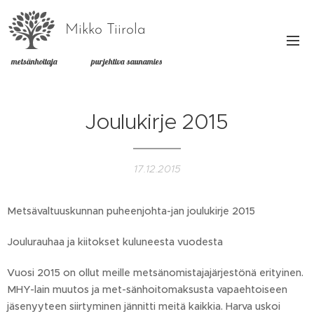
Mikko Tiirola
metsänhoitaja purjehtiva saunamies
Joulukirje 2015
17.12.2015
Metsävaltuuskunnan puheenjohta-jan joulukirje 2015
Joulurauhaa ja kiitokset kuluneesta vuodesta
Vuosi 2015 on ollut meille metsänomistajajärjestönä erityinen.
MHY-lain muutos ja met-sänhoitomaksusta vapaehtoiseen
jäsenyyteen siirtyminen jännitti meitä kaikkia. Harva uskoi