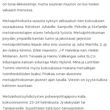
on loiva-liikkeisempi, mutta suunnan muutos on kui-tenkin
vakaasti menossa.
Metsäjohtokunta uusiutui syksyn valtuuskun-tien kokouksien
seurauksena. Kiitokset Juhanille, Sampolle, Pirkolle ja Stefanille
metsänomistajien eteen tehdystä työstä. Metsäjohtokunnan
pöydän ympärillä kentän tunto-ja jalostavat järjestön
metsäpoliittisiksi linjauk-siksi ensi vuonna: pj Juha Marttila, 2. pj
An-nukka Kimmo, Erkki Haavisto, J-P Hannikai-nen, Heikki
Moilanen, Antti Teivaala ja Hannu Välikangas sekä SLC:n
edustajana kansan-edustaja Mats Nylund. Minä ja Lunttilan
Tommi olemme myös kokouksissa mukana metsälinjan
toimihenkilöiden lisäksi. Pitäkää oman alueenne
metsäjohtokunnan jäsenet ajan tasalla. Viestin on syytä kulkea
kahteen suuntaan.
Metsänhoitoyhdistysten puheenjohtajaporu-kalla
kokoonnumme 23-24 helmikuuta Jyväskylään tai
Tampereelle. Suosittelen tätä luot-tamusjohdon