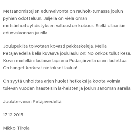
Metsänomistajien edunvalvonta on rauhoit-tumassa joulun
pyhien odotteluun. Jäljellä on vielä oman
metsänhoitoyhdistyksen valtuuston kokous. Siellä ollaankin
edunvalvonnan juurilla.
Joulupukilta toivotaan kovasti pakkaskelejä. Meillä
Petäjävedellä keliä kuvaava joululaulu on: No onkos tullut kesä.
Kovin mielelläni laulaisin lapsena Pudasjärvellä usein laulettua
On hanget korkeat nietokset laulua!
On syytä unhoittaa arjen huolet hetkeksi ja koota voimia
tulevan vuoden haasteisiin lä-heisten ja joulun sanoman äärellä.
Jouluterveisin Petäjävedeltä
17.12.2015
Mikko Tiirola