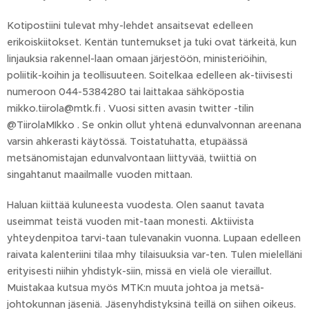
Kotipostiini tulevat mhy-lehdet ansaitsevat edelleen
erikoiskiitokset. Kentän tuntemukset ja tuki ovat tärkeitä, kun
linjauksia rakennel-laan omaan järjestöön, ministeriöihin,
poliitik-koihin ja teollisuuteen. Soitelkaa edelleen ak-tiivisesti
numeroon 044-5384280 tai laittakaa sähköpostia
mikko.tiirola@mtk.fi . Vuosi sitten avasin twitter -tilin
@TiirolaMIkko . Se onkin ollut yhtenä edunvalvonnan areenana
varsin ahkerasti käytössä. Toistatuhatta, etupäässä
metsänomistajan edunvalvontaan liittyvää, twiittiä on
singahtanut maailmalle vuoden mittaan.
Haluan kiittää kuluneesta vuodesta. Olen saanut tavata
useimmat teistä vuoden mit-taan monesti. Aktiivista
yhteydenpitoa tarvi-taan tulevanakin vuonna. Lupaan edelleen
raivata kalenteriini tilaa mhy tilaisuuksia var-ten. Tulen mielelläni
erityisesti niihin yhdistyk-siin, missä en vielä ole vieraillut.
Muistakaa kutsua myös MTK:n muuta johtoa ja metsä-
johtokunnan jäseniä. Jäsenyhdistyksinä teillä on siihen oikeus.