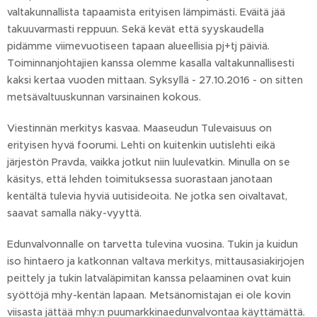
valtakunnallista tapaamista erityisen lämpimästi. Eväitä jää
takuuvarmasti reppuun. Sekä kevät että syyskaudella
pidämme viimevuotiseen tapaan alueellisia pj+tj päiviä.
Toiminnanjohtajien kanssa olemme kasalla valtakunnallisesti
kaksi kertaa vuoden mittaan. Syksyllä - 27.10.2016 - on sitten
metsävaltuuskunnan varsinainen kokous.
Viestinnän merkitys kasvaa. Maaseudun Tulevaisuus on
erityisen hyvä foorumi. Lehti on kuitenkin uutislehti eikä
järjestön Pravda, vaikka jotkut niin luulevatkin. Minulla on se
käsitys, että lehden toimituksessa suorastaan janotaan
kentältä tulevia hyviä uutisideoita. Ne jotka sen oivaltavat,
saavat samalla näky-vyyttä.
Edunvalvonnalle on tarvetta tulevina vuosina. Tukin ja kuidun
iso hintaero ja katkonnan valtava merkitys, mittausasiakirjojen
peittely ja tukin latvaläpimitan kanssa pelaaminen ovat kuin
syöttöjä mhy-kentän lapaan. Metsänomistajan ei ole kovin
viisasta jättää mhy:n puumarkkinaedunvalvontaa käyttämättä.