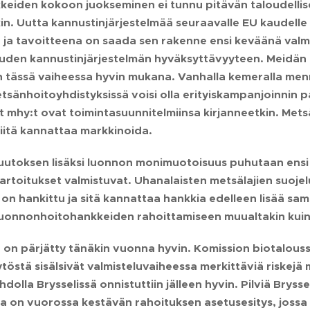
keiden kokoon juokseminen ei tunnu pitävän taloudellis
kin. Uutta kannustinjärjestelmää seuraavalle EU kaudell
u ja tavoitteena on saada sen rakenne ensi keväänä valmii
den kannustinjärjestelmän hyväksyttävyyteen. Meidän k
n tässä vaiheessa hyvin mukana. Vanhalla kemeralla menn
sänhoitoyhdistyksissä voisi olla erityiskampanjoinnin p
 mhy:t ovat toimintasuunnitelmiinsa kirjanneetkin. Mets
 niitä kannattaa markkinoida.
uutoksen lisäksi luonnon monimuotoisuus puhutaan ensi
artoitukset valmistuvat. Uhanalaisten metsälajien suojel
on hankittu ja sitä kannattaa hankkia edelleen lisää sa
luonnonhoitohankkeiden rahoittamiseen muualtakin kuin
ä on pärjätty tänäkin vuonna hyvin. Komission biotalouss
töstä sisälsivät valmisteluvaiheessa merkittäviä riskejä
hdolla Brysselissä onnistuttiin jälleen hyvin. Pilviä Bryss
 on vuorossa kestävän rahoituksen asetusesitys, jossa 