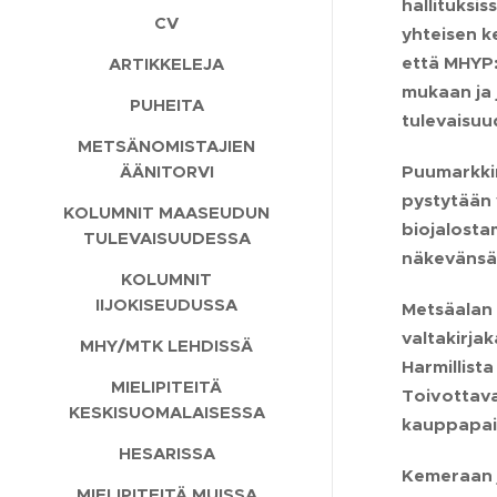
hallituksi
CV
yhteisen k
että MHYP:n
ARTIKKELEJA
mukaan ja 
PUHEITA
tulevaisuu
METSÄNOMISTAJIEN
Puumarkkin
ÄÄNITORVI
pystytään 
KOLUMNIT MAASEUDUN
biojalosta
TULEVAISUUDESSA
näkevänsä
KOLUMNIT
IIJOKISEUDUSSA
Metsäalan 
valtakirja
MHY/MTK LEHDISSÄ
Harmillist
MIELIPITEITÄ
Toivottava
KESKISUOMALAISESSA
kauppapaik
HESARISSA
Kemeraan j
MIELIPITEITÄ MUISSA