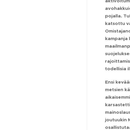
aktivoitum
avohakkuid
pojalla. T
katsottu v
Omistajano
kampanja 
maailmanpe
suojelukse
rajoittami
todellisia
Ensi kevää
metsien kä
aikaisemmi
karsastetti
mainoslaus
joutuukin 
osallistut