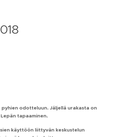
2018
pyhien odotteluun. Jäljellä urakasta on
i Lepän tapaaminen
.
ien käyttöön liittyvän keskustelun