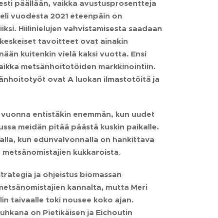
esti päällään, vaikka avustusprosentteja
e eli vuodesta 2021 eteenpäin on
ksi. Hiilinielujen vahvistamisesta saadaan
eskeiset tavoitteet ovat ainakin
ään kuitenkin vielä kaksi vuotta. Ensi
aikka metsänhoitotöiden markkinointiin.
änhoitotyöt ovat A luokan ilmastotöitä ja
 vuonna entistäkin enemmän, kun uudet
ussa meidän pitää päästä kuskin paikalle.
malla, kun edunvalvonnalla on hankittava
 metsänomistajien kukkaroista
.
trategia ja ohjeistus biomassan
 metsänomistajien kannalta, mutta Meri
elin taivaalle toki nousee koko ajan.
uhkana on Pietikäisen ja Eichoutin