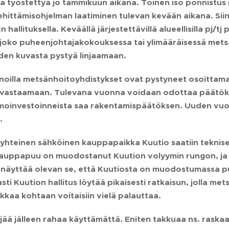
ssa työstettyä jo tammikuun aikana. Toinen iso ponnistu
ehittämisohjelman laatiminen tulevan kevään aikana. Si
 hallituksella. Keväällä järjestettävillä alueellisilla pj/t
joko puheenjohtajakokouksessa tai ylimääräisessä mets
den kuvasta pystyä linjaamaan.
oilla metsänhoitoyhdistykset ovat pystyneet osoittam
vastaamaan. Tulevana vuonna voidaan odottaa päätöksiä
moinvestoinneista saa rakentamispäätöksen. Uuden vuod
.
yhteinen sähköinen kauppapaikka Kuutio saatiin teknise
kauppapuu on muodostanut Kuution volyymin rungon, ja i
a näyttää olevan se, että Kuutiosta on muodostumassa pu
sti Kuution hallitus löytää pikaisesti ratkaisun, jolla m
kaa kohtaan voitaisiin vielä palauttaa.
ää jälleen rahaa käyttämättä. Eniten takkuaa ns. raskaat