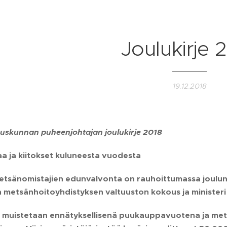
Joulukirje 
19.12.2018
uskunnan puheenjohtajan joulukirje 2018
a ja kiitokset kuluneesta vuodesta
etsänomistajien edunvalvonta on rauhoittumassa joulun 
metsänhoitoyhdistyksen valtuuston kokous ja minister
 muistetaan ennätyksellisenä puukauppavuotena ja mets