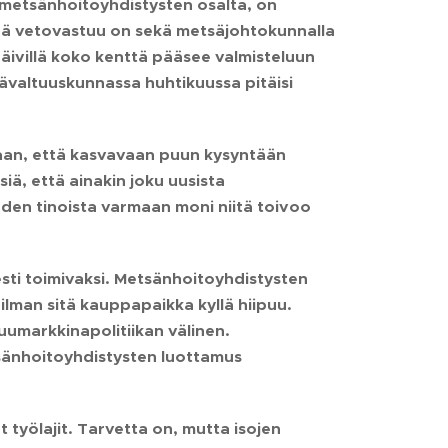
s metsänhoitoyhdistysten osalta, on
inä vetovastuu on sekä metsäjohtokunnalla
j päivillä koko kenttä pääsee valmisteluun
ävaltuuskunnassa huhtikuussa pitäisi
aan, että kasvavaan puun kysyntään
, että ainakin joku uusista
en tinoista varmaan moni niitä toivoo
sti toimivaksi. Metsänhoitoyhdistysten
lman sitä kauppapaikka kyllä hiipuu.
umarkkinapolitiikan välinen.
etsänhoitoyhdistysten luottamus
 työlajit. Tarvetta on, mutta isojen