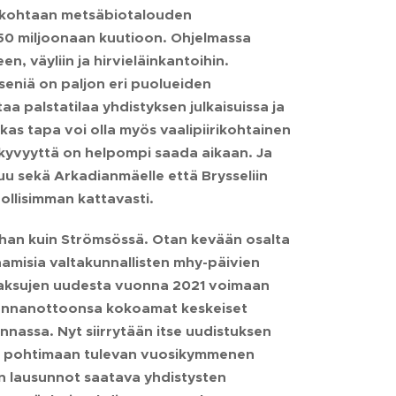
11 kohtaan metsäbiotalouden
150 miljoonaan kuutioon. Ohjelmassa
 väyliin ja hirvieläinkantoihin.
äseniä on paljon eri puolueiden
a palstatilaa yhdistyksen julkaisuissa ja
kas tapa voi olla myös vaalipiirikohtainen
kyvyyttä on helpompi saada aikaan. Ja
uu sekä Arkadianmäelle että Brysseliin
llisimman kattavasti.
ihan kuin Strömsössä. Otan kevään osalta
aamisia valtakunnallisten mhy-päivien
enmaksujen uudesta vuonna 2021 voimaan
kannanottoonsa kokoamat keskeiset
nnassa. Nyt siirrytään itse uudistuksen
aan pohtimaan tulevan vuosikymmenen
on lausunnot saatava yhdistysten