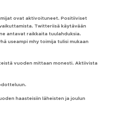
ijat ovat aktivoituneet. Positiiviset
 vaikuttamista. Twitteriisä käytävään
ne antavat raikkaita tuulahduksia.
 yhä useampi mhy toimija tulisi mukaan
teistä vuoden mittaan
monesti. Aktiivista
odotteluun.
oden haasteisiin läheisten ja joulun