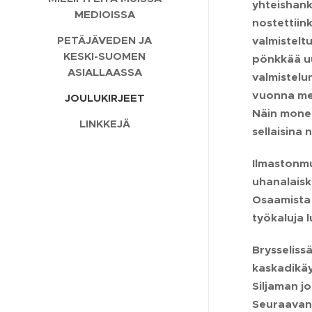
yhteishank
MEDIOISSA
nostettiin
PETÄJÄVEDEN JA
valmistelt
KESKI-SUOMEN
pönkkää uu
ASIALLAASSA
valmistelu
vuonna met
JOULUKIRJEET
Näin monet
LINKKEJÄ
sellaisina
Ilmastonm
uhanalaisk
Osaamista 
työkaluja 
Brysseliss
kaskadikäy
Siljaman jo
Seuraavana