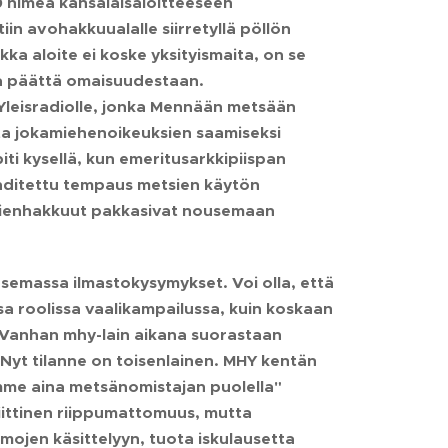
0 nimeä kansalaisaloitteeseen
in avohakkuualalle siirretyllä pöllön
ka aloite ei koske yksityismaita, on se
ta päättä omaisuudestaan.
Yleisradiolle, jonka Mennään metsään
a jokamiehenoikeuksien saamiseksi
i kysellä, kun emeritusarkkipiispan
auhditettu tempaus metsien käytön
etsienhakkuut pakkasivat nousemaan
semassa ilmastokysymykset. Voi olla, että
sa roolissa vaalikampailussa, kuin koskaan
. Vanhan mhy-lain aikana suorastaan
. Nyt tilanne on toisenlainen. MHY kentän
mme aina metsänomistajan puolella"
iittinen riippumattomuus, mutta
emojen käsittelyyn, tuota iskulausetta