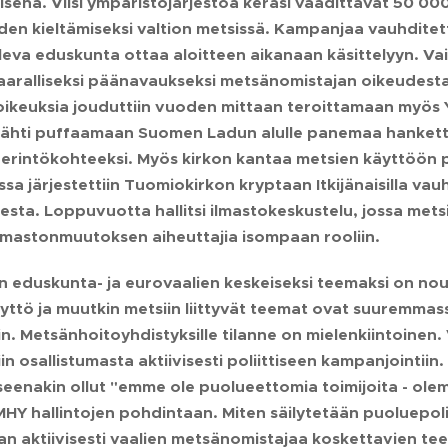
isena. Viisi ympäristöjärjestöä keräsi vaadittavat 50 00
en kieltämiseksi valtion metsissä. Kampanjaa vauhditetti
uleva eduskunta ottaa aloitteen aikanaan käsittelyyn. Vaik
aaralliseksi päänavaukseksi metsänomistajan oikeudes
ikeuksia jouduttiin vuoden mittaan teroittamaan myös 
lähti puffaamaan Suomen Ladun alulle panemaa hankett
rintökohteeksi. Myös kirkon kantaa metsien käyttöön pit
ssa järjestettiin Tuomiokirkon kryptaan Itkijänaisilla v
sesta. Loppuvuotta hallitsi ilmastokeskustelu, jossa m
 ilmastonmuutoksen aiheuttajia isompaan rooliin.
n eduskunta- ja eurovaalien keskeiseksi teemaksi on nou
yttö ja muutkin metsiin liittyvät teemat ovat suuremmas
n. Metsänhoitoyhdistyksille tilanne on mielenkiintoinen
in osallistumasta aktiivisesti poliittiseen kampanjointiin
eenakin ollut "emme ole puolueettomia toimijoita - ole
MHY hallintojen pohdintaan. Miten säilytetään puoluepol
aan aktiivisesti vaalien metsänomistajaa koskettavien te