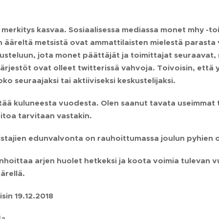
 merkitys kasvaa. Sosiaalisessa mediassa monet mhy -toim
ön ääreltä metsistä ovat ammattilaisten mielestä parasta
steluun, jota monet päättäjät ja toimittajat seuraavat, 
ärjestöt ovat olleet twitterissä vahvoja. Toivoisin, että
joko seuraajaksi tai aktiiviseksi keskustelijaksi.
ttää kuluneesta vuodesta. Olen saanut tavata useimmat 
toa tarvitaan vastakin.
tajien edunvalvonta on rauhoittumassa joulun pyhien 
nhoittaa arjen huolet hetkeksi ja koota voimia tulevan vu
rellä.
sin 19.12.2018
la