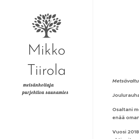
Mikko
Tiirola
Metsävaltu
metsänhoitaja
purjehtiva saunamies
Joulurauha
Osaltani m
enää oman 
Vuosi 2018