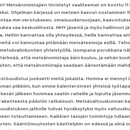
? Metsänomistajien tiivistetyt vaaliteemat on koottu 
eksi. Ohjelman kärjessä on metsien kasvun nostaminen 
ntaa mm verotukseen, omaisuudensuojaan, kaavoitukseen,
tukea saa keskusliitosta. MHY jäseniä ja myös hallinnon j
. Heihin kannattaa olla yhteydessä, heille kannattaa anta
i heitä voi kannustaa pitämään metsäteemoja esillä. Teho
metsävaliokuntien yhteistyöllä. Isompana porukkana nä
 tärkeää, että metsänomistaja ääni kuuluu, ja sehän kuul
siten, että metsänomistajia saadaan äänestämään mahdo
estöuudistus juoksetti meitä jokaista. Homma ei mennyt 
 oman piikkiini, kun emme kalenteroineet yhteisiä työtap
o, kesän jälkeen hommaa saatiin raiteille ja lopulta jäs
rakenteesta päästiin ratkaisuun. Metsävaltuuskunnan 
 uudistuksen jatkolle tulivat hyväksytyksi myös valtuusku
iseen toteuttamiseen. Kaikkien tasojen toimintoja tull
arten. Sääntömuutosten käsittelykin on edessä ja siinä 