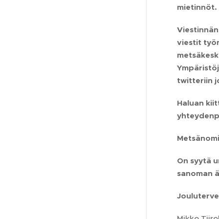
mietinnöt.
Viestinnän
viestit ty
metsäkesku
Ympäristöj
twitteriin 
Haluan kii
yhteydenpi
Metsänomis
On syytä u
sanoman ää
Joulutervei
Mikko Tiiro