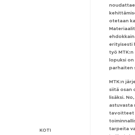
noudattaen
kehittämis
otetaan ka
Materiaali
ehdokkaina
erityisest
työ MTK:n 
lopuksi on
parhaiten 
MTK:n järj
siitä osan
lisäksi. N
astuvasta 
tavoitteet
toiminnall
tarpeita v
KOTI