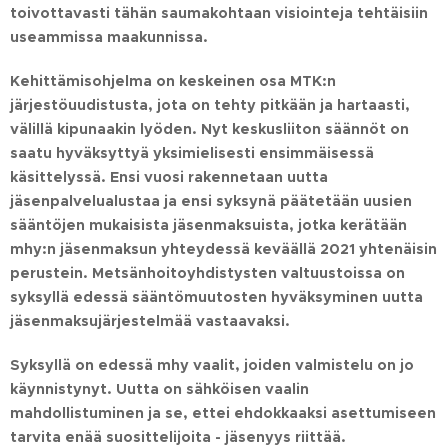
toivottavasti tähän saumakohtaan visiointeja tehtäisiin
useammissa maakunnissa.
Kehittämisohjelma on keskeinen osa MTK:n
järjestöuudistusta, jota on tehty pitkään ja hartaasti,
välillä kipunaakin lyöden. Nyt keskusliiton säännöt on
saatu hyväksyttyä yksimielisesti ensimmäisessä
käsittelyssä. Ensi vuosi rakennetaan uutta
jäsenpalvelualustaa ja ensi syksynä päätetään uusien
sääntöjen mukaisista jäsenmaksuista, jotka kerätään
mhy:n jäsenmaksun yhteydessä keväällä 2021 yhtenäisin
perustein. Metsänhoitoyhdistysten valtuustoissa on
syksyllä edessä sääntömuutosten hyväksyminen uutta
jäsenmaksujärjestelmää vastaavaksi.
Syksyllä on edessä mhy vaalit, joiden valmistelu on jo
käynnistynyt. Uutta on sähköisen vaalin
mahdollistuminen ja se, ettei ehdokkaaksi asettumiseen
tarvita enää suosittelijoita - jäsenyys riittää.