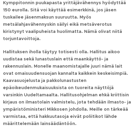
Kymppitonnin puukapasta yrittäjävähennys hyödyttää
150 eurolla. Sitä voi käyttää esimerkkinä, jos jäsen
tuskailee jäsenmaksun suuruutta. Myös
metsälahjavähennyskin säilyi eikä metsäverotus
kiristynyt vaalipuheista huolimatta. Nämä olivat niitä
torjuntavoittoja.
Hallituksen iholla täytyy totisesti olla. Hallitus aikoo
uudistaa sekä lunastuslain että maankäyttö- ja
rakennuslain. Monelle maanomistajalle juuri nämä lait
ovat omaisuudensuojan kannalta kaikkein keskeisimpiä.
Kaavasuojelusta ja pakkolunastusten
epäoikeudenmukaisuuksista on tuoreita näyttöjä
varsinkin Uudeltamaalta. Hallitusohjelman ehkä kriittisin
kirjaus on ilmastolain valmistelu, jota tehdään ilmasto- ja
ympäristöministeri Mikkosen johdolla. Meille on tärkeää
varmistaa, että hakkuutasoja eivät poliitikot lähde
määrittelemään lainsäädäntöön.