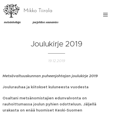
Mikko Tiirola
metsänhoitaja purjehtiva saunamies
Joulukirje 2019
19.12.2019
Metsävaltuuskunnan puheenjohtajan joulukirje 2019
Joulurauhaa ja kiitokset kuluneesta vuodesta
Osaltani metsänomistajien edunvalvonta on
rauhoittumassa joulun pyhien odotteluun. Jäljellä
urakasta on enää huomiset Keski-Suomen