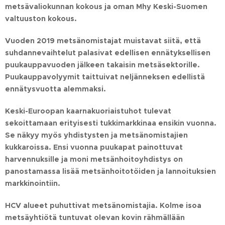
metsävaliokunnan kokous ja oman Mhy Keski-Suomen
valtuuston kokous
.
Vuoden 2019 metsänomistajat muistavat siitä, että
suhdannevaihtelut palasivat edellisen ennätyksellisen
puukauppavuoden jälkeen takaisin metsäsektorille.
Puukauppavolyymit taittuivat neljänneksen edellistä
ennätysvuotta alemmaksi.
Keski-Euroopan kaarnakuoriaistuhot tulevat
sekoittamaan erityisesti tukkimarkkinaa ensikin vuonna.
Se näkyy myös yhdistysten ja metsänomistajien
kukkaroissa. Ensi vuonna puukapat painottuvat
harvennuksille ja moni metsänhoitoyhdistys on
panostamassa lisää metsänhoitotöiden ja lannoituksien
markkinointiin.
HCV alueet puhuttivat metsänomistajia. Kolme isoa
metsäyhtiötä tuntuvat olevan kovin rähmällään