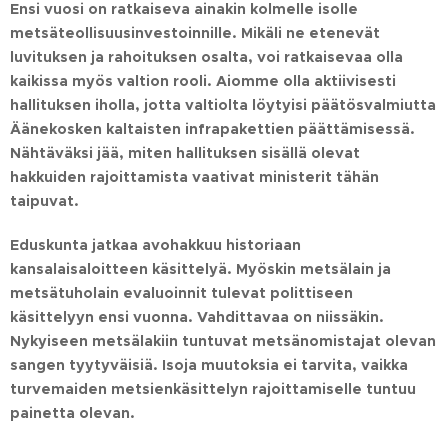
Ensi vuosi on ratkaiseva ainakin kolmelle isolle
metsäteollisuusinvestoinnille. Mikäli ne etenevät
luvituksen ja rahoituksen osalta, voi ratkaisevaa olla
kaikissa myös valtion rooli. Aiomme olla aktiivisesti
hallituksen iholla, jotta valtiolta löytyisi päätösvalmiutta
Äänekosken kaltaisten infrapakettien päättämisessä.
Nähtäväksi jää, miten hallituksen sisällä olevat
hakkuiden rajoittamista vaativat ministerit tähän
taipuvat.
Eduskunta jatkaa avohakkuu historiaan
kansalaisaloitteen käsittelyä. Myöskin metsälain ja
metsätuholain evaluoinnit tulevat polittiseen
käsittelyyn ensi vuonna. Vahdittavaa on niissäkin.
Nykyiseen metsälakiin tuntuvat metsänomistajat olevan
sangen tyytyväisiä. Isoja muutoksia ei tarvita, vaikka
turvemaiden metsienkäsittelyn rajoittamiselle tuntuu
painetta olevan.