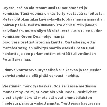
Brysselissä on aloittanut uusi EU parlamentti ja
komissio. Tänä vuonna on käsitelty kestävää rahoitusta.
Metsäjohtokuntakin kävi syksyllä lobbaamassa asiaa ihan
paikan päällä. Isoista uhkakuvista onnistuttiin jälleen
selviämään, mutta näyttää siltä, että uusia tulee uuden
komission Green Deal -ohjelman ja
biodiversiteettistrategian kautta. On tärkeää, että
metsästrategian päivitys saatiin osaksi Green Deal
hanketta ja sen parlamenttimietintöä tuli vetämään
Petri Sarvamaa.
Edunvalvontatarve Brysselissä siis kasvaa ja resurssien
vahvistamista siellä pitää vahvasti harkita.
Viestinnän merkitys kasvaa. Sosiaalisessa mediassa
monet mhy -toimijat ovat aktivoituneet. Positiiviset
viestit työn ääreltä metsistä ovat ammattilaisten
mielestä parasta vaikuttamista. Twitteriisä käytävään