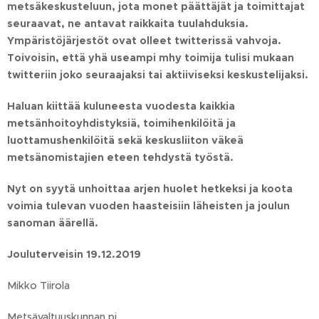
metsäkeskusteluun, jota monet päättäjät ja toimittajat
seuraavat, ne antavat raikkaita tuulahduksia.
Ympäristöjärjestöt ovat olleet twitterissä vahvoja.
Toivoisin, että yhä useampi mhy toimija tulisi mukaan
twitteriin joko seuraajaksi tai aktiiviseksi keskustelijaksi.
Haluan kiittää kuluneesta vuodesta kaikkia
metsänhoitoyhdistyksiä, toimihenkilöitä ja
luottamushenkilöitä sekä keskusliiton väkeä
metsänomistajien eteen tehdystä työstä.
Nyt on syytä unhoittaa arjen huolet hetkeksi ja koota
voimia tulevan vuoden haasteisiin läheisten ja joulun
sanoman äärellä.
Jouluterveisin 19.12.2019
Mikko Tiirola
Metsävaltuuskunnan pj