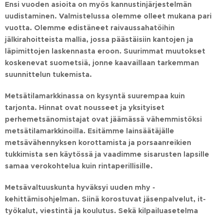
Ensi vuoden asioita on myös kannustinjärjestelmän
uudistaminen. Valmistelussa olemme olleet mukana pari
vuotta. Olemme edistäneet raivaussahatöihin
jälkirahoitteista mallia, jossa päästäisiin kantojen ja
läpimittojen laskennasta eroon. Suurimmat muutokset
koskenevat suometsiä, jonne kaavaillaan tarkemman
suunnittelun tukemista.
Metsätilamarkkinassa on kysyntä suurempaa kuin
tarjonta. Hinnat ovat nousseet ja yksityiset
perhemetsänomistajat ovat jäämässä vähemmistöksi
metsätilamarkkinoilla. Esitämme lainsäätäjälle
metsävähennyksen korottamista ja porsaanreikien
tukkimista sen käytössä ja vaadimme sisarusten lapsille
samaa verokohtelua kuin rintaperillisille.
Metsävaltuuskunta hyväksyi uuden mhy -
kehittämisohjelman. Siinä korostuvat jäsenpalvelut, it-
työkalut, viestintä ja koulutus. Sekä kilpailuasetelma