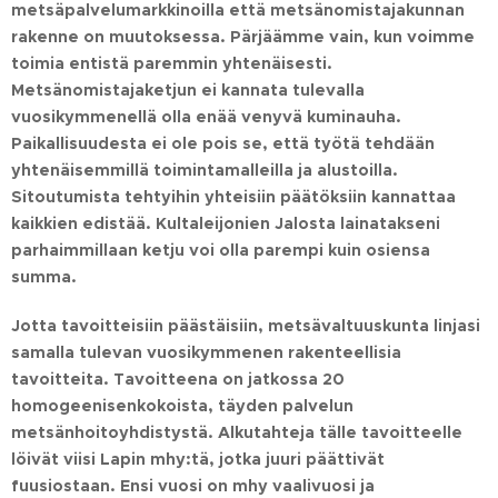
metsäpalvelumarkkinoilla että metsänomistajakunnan
rakenne on muutoksessa. Pärjäämme vain, kun voimme
toimia entistä paremmin yhtenäisesti.
Metsänomistajaketjun ei kannata tulevalla
vuosikymmenellä olla enää venyvä kuminauha.
Paikallisuudesta ei ole pois se, että työtä tehdään
yhtenäisemmillä toimintamalleilla ja alustoilla.
Sitoutumista tehtyihin yhteisiin päätöksiin kannattaa
kaikkien edistää. Kultaleijonien Jalosta lainatakseni
parhaimmillaan ketju voi olla parempi kuin osiensa
summa.
Jotta tavoitteisiin päästäisiin, metsävaltuuskunta linjasi
samalla tulevan vuosikymmenen rakenteellisia
tavoitteita. Tavoitteena on jatkossa 20
homogeenisenkokoista, täyden palvelun
metsänhoitoyhdistystä. Alkutahteja tälle tavoitteelle
löivät viisi Lapin mhy:tä, jotka juuri päättivät
fuusiostaan. Ensi vuosi on mhy vaalivuosi ja