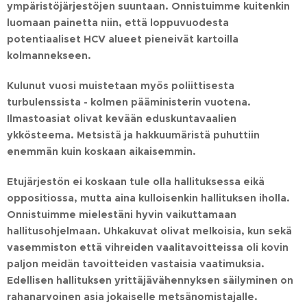
ympäristöjärjestöjen suuntaan. Onnistuimme kuitenkin
luomaan painetta niin, että loppuvuodesta
potentiaaliset HCV alueet pieneivät kartoilla
kolmannekseen.
Kulunut vuosi muistetaan myös poliittisesta
turbulenssista - kolmen pääministerin vuotena.
Ilmastoasiat olivat kevään eduskuntavaalien
ykkösteema. Metsistä ja hakkuumäristä puhuttiin
enemmän kuin koskaan aikaisemmin.
Etujärjestön ei koskaan tule olla hallituksessa eikä
oppositiossa, mutta aina kulloisenkin hallituksen iholla.
Onnistuimme mielestäni hyvin vaikuttamaan
hallitusohjelmaan. Uhkakuvat olivat melkoisia, kun sekä
vasemmiston että vihreiden vaalitavoitteissa oli kovin
paljon meidän tavoitteiden vastaisia vaatimuksia.
Edellisen hallituksen yrittäjävähennyksen säilyminen on
rahanarvoinen asia jokaiselle metsänomistajalle.