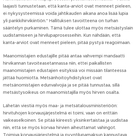
laajasti tunnustetaan, että kanta-arviot ovat menneet pieleen,
ei nykysysteemissä voida jahtikauden aikana anoa lisää lupia
yli pankkihirvikiintiön." Hallituksen tavoitteena on turhan
sääntelyn purkaminen. Tämä tulee ulottaa myös metsästyslain
uudistamiseen ja hirvilupaprosesseihin. Kun nähdään, että
kanta-arviot ovat menneet pieleen, pitää pystyä reagoimaan.
Maanomistajien edustajille pitää antaa vahvempi mandaatti
hirvikannan tavoiteasetannassa niin, ettei paikallisten
maanomistajien edustajien esityksiä voi missään tilanteessa
jättää huomiotta. Metsänhoitoyhdistykset ovat
metsänomistajien edunvalvojia ja se pitää tunnustaa, sillä
metsästysoikeus on maanomistajilla myös hirven osalta.
Lähetän viestiä myös maa- ja metsätalousministeriöön:
hirvituhojen korvausjärjestelmä ei toimi, vaan on erittäin
vaikeaselkoinen. Se pitää kiireesti yksinkertaistaa ja uudistaa
niin, että se myös korvaa hirvien aiheuttamat vahingot.
Toimiva korvausjärjestelmä ja pyyntilupamaksun kannustava