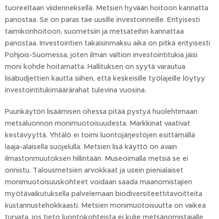
tuoreeltaan viidenneksellä. Metsien hyvään hoitoon kannatta
panostaa. Se on paras tae uusille investoinneille. Erityisesti
taimikonhoitoon, suometsiin ja metsäteihin kannattaa
panostaa. Investointien takaisinmaksu aika on pitkä erityisesti
Pohjois-Suomessa, joten ilman valtion investointitukia jäisi
moni kohde hoitamatta. Hallituksen on syytä varautua
lisäbudjettien kautta siihen, että keskeisille työlajeille löytyy
investointitukimäärärahat tulevina vuosina.
Puunkäytön lisäämisen ohessa pitää pystyä huolehtimaan
metsäluonnon monimuotoisuudesta. Markkinat vaativat
kestävyyttä. Yhtälö ei toimi luontojärjestöjen esittämällä
laaja-alaisella suojelulla. Metsien lisä käyttö on avain
ilmastonmuutoksen hillintään. Museoimalla metsiä se ei
onnistu. Talousmetsien arvokkaat ja usein pienialaiset
monimuotoisuuskohteet voidaan saada maanomistajien
myötävaikutuksella palvelemaan biodiversiteettitavoitteita
kustannustehokkaasti. Metsien monimuotoisuutta on vaikea
turvata, jos tieto luontokohteista ei kulje metsänomistajalle