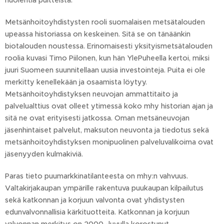
huolehtia puitteista.
Metsänhoitoyhdistysten rooli suomalaisen metsätalouden
upeassa historiassa on keskeinen. Sitä se on tänäänkin
biotalouden noustessa. Erinomaisesti yksityismetsätalouden
roolia kuvasi Timo Piilonen, kun hän YlePuheella kertoi, miksi
juuri Suomeen suunnitellaan uusia investointeja. Puita ei ole
merkitty kenellekään ja osaamista löytyy.
Metsänhoitoyhdistyksen neuvojan ammattitaito ja
palvelualttius ovat olleet ytimessä koko mhy historian ajan ja
sitä ne ovat erityisesti jatkossa. Oman metsäneuvojan
jäsenhintaiset palvelut, maksuton neuvonta ja tiedotus sekä
metsänhoitoyhdistyksen monipuolinen palveluvalikoima ovat
jäsenyyden kulmakiviä.
Paras tieto puumarkkinatilanteesta on mhy:n vahvuus.
Valtakirjakaupan ympärille rakentuva puukaupan kilpailutus
sekä katkonnan ja korjuun valvonta ovat yhdistysten
edunvalvonnallisia kärkituotteita. Katkonnan ja korjuun