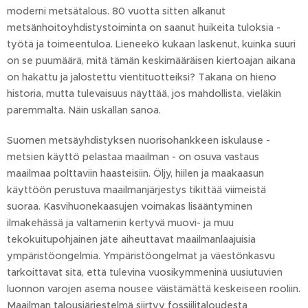
moderni metsätalous. 80 vuotta sitten alkanut
metsänhoitoyhdistystoiminta on saanut huikeita tuloksia -
työtä ja toimeentuloa. Lieneekö kukaan laskenut, kuinka suuri
on se puumäärä, mitä tämän keskimääräisen kiertoajan aikana
on hakattu ja jalostettu vientituotteiksi? Takana on hieno
historia, mutta tulevaisuus näyttää, jos mahdollista, vieläkin
paremmalta. Näin uskallan sanoa.
Suomen metsäyhdistyksen nuorisohankkeen iskulause -
metsien käyttö pelastaa maailman - on osuva vastaus
maailmaa polttaviin haasteisiin. Öljy, hiilen ja maakaasun
käyttöön perustuva maailmanjärjestys tikittää viimeistä
suoraa. Kasvihuonekaasujen voimakas lisääntyminen
ilmakehässä ja valtameriin kertyvä muovi- ja muu
tekokuitupohjainen jäte aiheuttavat maailmanlaajuisia
ympäristöongelmia. Ympäristöongelmat ja väestönkasvu
tarkoittavat sitä, että tulevina vuosikymmeninä uusiutuvien
luonnon varojen asema nousee väistämättä keskeiseen rooliin.
Maailman talousjärjestelmä siirtyy fossiilitaloudesta