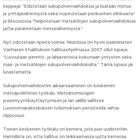
keppejä: "Edistetään sukupolvenvaihdoksia ja lisätään metsä-
ja yrittäjävähennystä sekä nopeutetaan perikuntien elinkaarta"
ja liiteosiossa "helpotetaan metsätilojen sukupolvenvaihdoksia
ja/tai parannetaan metsävähennystä."
Nyt odotetaan ripeitä toimia. Muistissa on hyvin pääministeri
Vanhasen II hallituksen hallitusohjelmassa 2007 ollut lupaus:
"Luovutaan perintö- ja lahjaverosta kokonaan yritysten sekä
maa- ja metsätilojen sukupolvenvaihdoksilta." Tämä lupaus jäi
lunastamatta.
Sukupolvenvaihdosten aikaansaaminen on keskeinen
metsäpoliittinen työkalu. Metsänomistajien
puunmyyntikäyttäytymisen ja iän välillä vallitsee
Luonnonvarakeskuksen tutkimuksien perusteella vahva
riippuvuus.
Toinen keskeinen työkalu on kemera, jota juuri uudistettiin.
Harmillista on, että hallitus on leikkaamassa uutta kemeraa