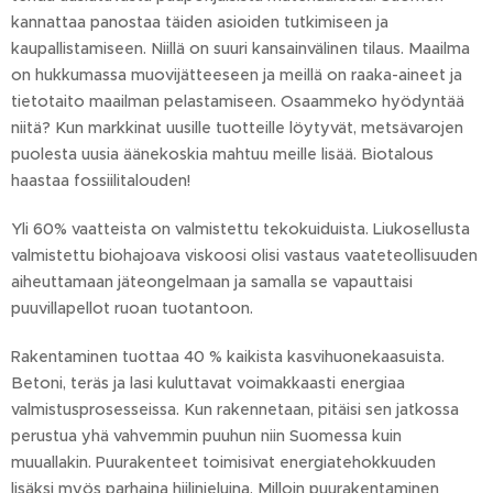
kannattaa panostaa täiden asioiden tutkimiseen ja
kaupallistamiseen. Niillä on suuri kansainvälinen tilaus. Maailma
on hukkumassa muovijätteeseen ja meillä on raaka-aineet ja
tietotaito maailman pelastamiseen. Osaammeko hyödyntää
niitä? Kun markkinat uusille tuotteille löytyvät, metsävarojen
puolesta uusia äänekoskia mahtuu meille lisää. Biotalous
haastaa fossiilitalouden!
Yli 60% vaatteista on valmistettu tekokuiduista. Liukosellusta
valmistettu biohajoava viskoosi olisi vastaus vaateteollisuuden
aiheuttamaan jäteongelmaan ja samalla se vapauttaisi
puuvillapellot ruoan tuotantoon.
Rakentaminen tuottaa 40 % kaikista kasvihuonekaasuista.
Betoni, teräs ja lasi kuluttavat voimakkaasti energiaa
valmistusprosesseissa. Kun rakennetaan, pitäisi sen jatkossa
perustua yhä vahvemmin puuhun niin Suomessa kuin
muuallakin. Puurakenteet toimisivat energiatehokkuuden
lisäksi myös parhaina hiilinieluina. Milloin puurakentaminen