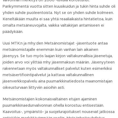
valvonnan merkitys on 2000 -luvulla korostunut.
Parikymmentä vuotta sitten kuusikuidun ja tukin hinta suhde oli
yhden suhde puoleentoista. Nyt se on yhden suhde kolmeen.
Keneltäkään muulta ei saa yhtä reaaliaikaista hintatietoa, kuin
omalta metsäneuvojalta, vaikka valtakirjan antamiseen ei
päädykään.
Uusi MTK:n ja mhy:den Metsänomistajat -jäsentuote antaa
metsänomistajalle enemmän kuin vanhan lain aikainen
jäsenyys. Se tuo myös laajan kirjon valtakunnallisia jäsenetuja,
joiden arvo voi ylittää mhy jäsenmaksun määrän. Jäsenyyteen
rakennetaan myös valtakunnalliset palvelut kuten esimerkiksi
metsäsertifiointipalvelut ja kattava valtakunnallinen
jäsenverkkopalvelu aina puumarkkinatiedosta maanomistajan
oikeusturvaan liittyviin asioihin asti.
Metsänomistajien kokonaisvaltainen etujen ajaminen
puumarkkinaedunvalvonnan ohella korostuu entisestään.
Kaavoitus-, ympäristö- ja suojelurajoitukset nousevat jatkossa