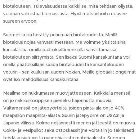
biotalouteen. Tulevaisuudessa kaikki se, mitä tehdään öljystä,
voidaan valmistaa biomassasta. Hyvä metsänhoito nousee
suureen arvoon.
Suomessa on herätty puhumaan biotaloudesta. Meillä
biotalous nojaa vahvasti metsään. Me voimme yksittäisinä
kansalaisina omilla päätöksillämme olla vahvistamassa
biotalouteen siirtymistä. Sen lisäksi Suomi kansakuntana voi
omilla päätöksillään saada biotaloudesta kansantalouden
veturin - sen kuuluisan uuden Nokian. Meille globaalit ongelmat
ovat iso mahdollisuus kansakuntana.
Maailma on hukkumassa muovijätteeseen. Kaikkialla merissä
on jo mikroskooppisen pieneksi hajonnutta muovia.
Valtamerissä on jätepyörteitä, joiden pinta-ala on jo 40%
maapallon maapinta-alasta. Suurin jätepyörre on USA:n ja
Japanin välissä. Kolme neljännestä merien jätteestä on muovia.
Cokis- ja vesipullot sekä ostoskassit jne voitaisiin jo teknisesti
tehdä uusiutuvasta puupohjaisista materiaaleista. Suomen