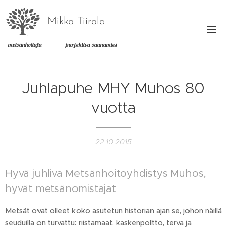
Mikko Tiirola
metsänhoitaja purjehtiva saunamies
Juhlapuhe MHY Muhos 80
vuotta
22.10.2015
Hyvä juhliva Metsänhoitoyhdistys Muhos,
hyvät metsänomistajat
Metsät ovat olleet koko asutetun historian ajan se, johon näillä
seuduilla on turvattu: riistamaat, kaskenpoltto, terva ja