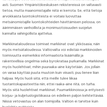
asti. Suomen Ympäristökeskuksen rekistereissä on valtavasti
tietoa, mutta maanomistajalle niitä ei kerrota. Se, että tietoja
arvokkaista luontokohteista ei voitaisi luovuttaa
metsänomistajille luontokohteiden hävittämisen pelossa, on
äärimmäisen vanhoillista ja monimuotoisuuden suojelun
kannalta vahingollista ajattelua.
Markkinataloudessa toimivat markkinat ovat ykkösasia, näin
myös metsätaloudessa. Valtiovalta voi edistää markkinoiden
toimivuutta esimerkiksi informaatiota lisäämällä ja
rakenteellisia ongelmia sekä byrokratiaa purkamalla. Markkinat
myös huolehtivat, mihin puuraaka-aine käytetään. Jos jollain
on varaa käyttää puuta muutoin kuin viisasti, puu lienee liian
halpaa. Myös huoli siitä, että meille tulee liikaa
tuotantokapasiteettia niin, ettei raaka-aine riitä, on turha.
Myös siitä huolehtivat markkinat. Puumarkkinoissa ja erityisesti
korjuu- ja kuljetuslogistiikassa on edelleen paljon kehitettävää.
Niissä vetovastuu on alan toimijoilla. Valtion ei tarvitse kuin