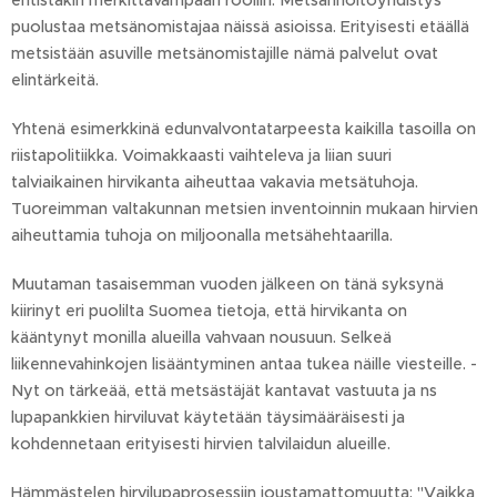
entistäkin merkittävämpään rooliin. Metsänhoitoyhdistys
puolustaa metsänomistajaa näissä asioissa. Erityisesti etäällä
metsistään asuville metsänomistajille nämä palvelut ovat
elintärkeitä.
Yhtenä esimerkkinä edunvalvontatarpeesta kaikilla tasoilla on
riistapolitiikka. Voimakkaasti vaihteleva ja liian suuri
talviaikainen hirvikanta aiheuttaa vakavia metsätuhoja.
Tuoreimman valtakunnan metsien inventoinnin mukaan hirvien
aiheuttamia tuhoja on miljoonalla metsähehtaarilla.
Muutaman tasaisemman vuoden jälkeen on tänä syksynä
kiirinyt eri puolilta Suomea tietoja, että hirvikanta on
kääntynyt monilla alueilla vahvaan nousuun. Selkeä
liikennevahinkojen lisääntyminen antaa tukea näille viesteille. -
Nyt on tärkeää, että metsästäjät kantavat vastuuta ja ns
lupapankkien hirviluvat käytetään täysimääräisesti ja
kohdennetaan erityisesti hirvien talvilaidun alueille.
Hämmästelen hirvilupaprosessiin joustamattomuutta: "Vaikka