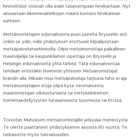
hinnoittelut voisivat olla avain tasaisempaan hirvikantaan. Nyt
ainoastaan liikennevahinkojen määrä korreloi hirvikannan
suhteen.
Metsänomistajien edunvalvonta puun juurelta Brysseliin asti
onkin se ydin, millä yhdistykset erottuvat kilpailijoistaan
metsäpalvelumarkkinoilla. Olipa metsänomistaja paikallinen
maanviljelijä tai kaupunkilainen opettaja on Brysselin ja
Helsingin edunvalvonta yhtä tärkeä. Tätä edunvalvontaa
tehdään entistäkin tiiviimmin yhteisen Metsänomistajat
brändin alla. Mikään muu metsäpalveluja tarjoava taho ei aja
metsänomistajien etuja olipa kyse verotuksesta,
maanomistajan oikeusturvasta tai metsäelinkeinon
toimintaedellytysten turvaamisesta Suomessa tai EU:ssa.
Toivotan Muhoksen metsänomistajille jatkuvaa menestystä.
Te olette päättäneet yhdistyksenne asioista 80 vuotta. Te
ratkaisette myös tulevaisuuden.