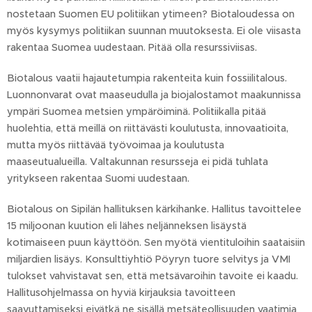
nostetaan Suomen EU politiikan ytimeen? Biotaloudessa on
myös kysymys politiikan suunnan muutoksesta. Ei ole viisasta
rakentaa Suomea uudestaan. Pitää olla resurssiviisas.
Biotalous vaatii hajautetumpia rakenteita kuin fossiilitalous.
Luonnonvarat ovat maaseudulla ja biojalostamot maakunnissa
ympäri Suomea metsien ympäröiminä. Politiikalla pitää
huolehtia, että meillä on riittävästi koulutusta, innovaatioita,
mutta myös riittävää työvoimaa ja koulutusta
maaseutualueilla. Valtakunnan resursseja ei pidä tuhlata
yritykseen rakentaa Suomi uudestaan.
Biotalous on Sipilän hallituksen kärkihanke. Hallitus tavoittelee
15 miljoonan kuution eli lähes neljänneksen lisäystä
kotimaiseen puun käyttöön. Sen myötä vientituloihin saataisiin
miljardien lisäys. Konsulttiyhtiö Pöyryn tuore selvitys ja VMI
tulokset vahvistavat sen, että metsävaroihin tavoite ei kaadu.
Hallitusohjelmassa on hyviä kirjauksia tavoitteen
saavuttamiseksi eivätkä ne sisällä metsäteollisuuden vaatimia