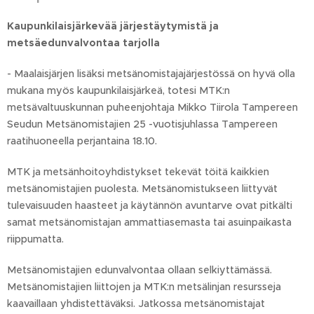
Kaupunkilaisjärkevää järjestäytymistä ja
metsäedunvalvontaa tarjolla
- Maalaisjärjen lisäksi metsänomistajajärjestössä on hyvä olla
mukana myös kaupunkilaisjärkeä, totesi MTK:n
metsävaltuuskunnan puheenjohtaja Mikko Tiirola Tampereen
Seudun Metsänomistajien 25 -vuotisjuhlassa Tampereen
raatihuoneella perjantaina 18.10.
MTK ja metsänhoitoyhdistykset tekevät töitä kaikkien
metsänomistajien puolesta. Metsänomistukseen liittyvät
tulevaisuuden haasteet ja käytännön avuntarve ovat pitkälti
samat metsänomistajan ammattiasemasta tai asuinpaikasta
riippumatta.
Metsänomistajien edunvalvontaa ollaan selkiyttämässä.
Metsänomistajien liittojen ja MTK:n metsälinjan resursseja
kaavaillaan yhdistettäväksi. Jatkossa metsänomistajat