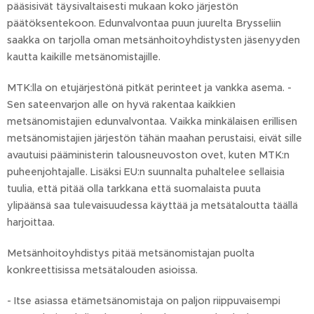
pääsisivät täysivaltaisesti mukaan koko järjestön
päätöksentekoon. Edunvalvontaa puun juurelta Brysseliin
saakka on tarjolla oman metsänhoitoyhdistysten jäsenyyden
kautta kaikille metsänomistajille.
MTK:lla on etujärjestönä pitkät perinteet ja vankka asema. -
Sen sateenvarjon alle on hyvä rakentaa kaikkien
metsänomistajien edunvalvontaa. Vaikka minkälaisen erillisen
metsänomistajien järjestön tähän maahan perustaisi, eivät sille
avautuisi pääministerin talousneuvoston ovet, kuten MTK:n
puheenjohtajalle. Lisäksi EU:n suunnalta puhaltelee sellaisia
tuulia, että pitää olla tarkkana että suomalaista puuta
ylipäänsä saa tulevaisuudessa käyttää ja metsätaloutta täällä
harjoittaa.
Metsänhoitoyhdistys pitää metsänomistajan puolta
konkreettisissa metsätalouden asioissa.
- Itse asiassa etämetsänomistaja on paljon riippuvaisempi