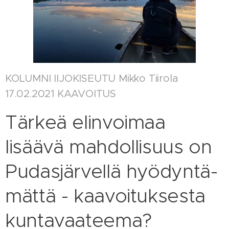
KOLUMNI IIJOKISEUTU Mikko Tiirola
17.02.2021 KAAVOITUS
Tärkeä elin­voi­maa
lisäävä mah­dol­li­suus on
Pu­das­jär­vel­lä hyö­dyn­tä­
mät­tä - kaa­voi­tuk­ses­ta
kun­ta­vaa­tee­ma?