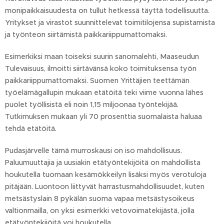
monipaikkaisuudesta on tullut hetkessä täyttä todellisuutta.
Yritykset ja virastot suunnittelevat toimitilojensa supistamista
ja työnteon siirtämistä paikkariippumattomaksi.
Esimerkiksi maan toiseksi suurin sanomalehti, Maaseudun
Tulevaisuus, ilmoitti siirtävänsä koko toimituksensa työn
paikkariippumattomaksi. Suomen Yrittäjien teettämän
työelämägallupin mukaan etätöitä teki viime vuonna lähes
puolet työllisistä eli noin 1,15 miljoonaa työntekijää.
Tutkimuksen mukaan yli 70 prosenttia suomalaista haluaa
tehdä etätöitä.
Pudasjärvelle tämä murroskausi on iso mahdollisuus.
Paluumuuttajia ja uusiakin etätyöntekijöitä on mahdollista
houkutella tuomaan kesämökkeilyn lisäksi myös verotuloja
pitäjään. Luontoon liittyvät harrastusmahdollisuudet, kuten
metsästyslain 8 pykälän suoma vapaa metsästysoikeus
valtionmailla, on yksi esimerkki vetovoimatekijästä, jolla
etätyöntekijöitä voi houkutella.