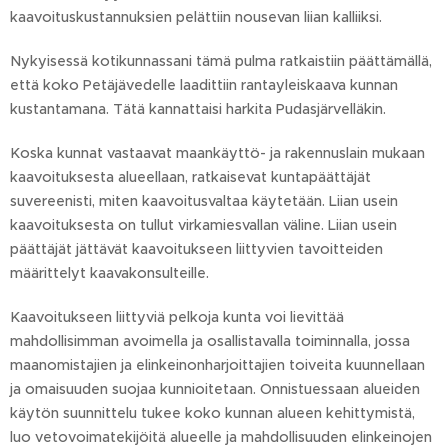
kaavoituskustannuksien pelättiin nousevan liian kalliiksi.
Nykyisessä kotikunnassani tämä pulma ratkaistiin päättämällä,
että koko Petäjävedelle laadittiin rantayleiskaava kunnan
kustantamana. Tätä kannattaisi harkita Pudasjärvelläkin.
Koska kunnat vastaavat maankäyttö- ja rakennuslain mukaan
kaavoituksesta alueellaan, ratkaisevat kuntapäättäjät
suvereenisti, miten kaavoitusvaltaa käytetään. Liian usein
kaavoituksesta on tullut virkamiesvallan väline. Liian usein
päättäjät jättävät kaavoitukseen liittyvien tavoitteiden
määrittelyt kaavakonsulteille.
Kaavoitukseen liittyviä pelkoja kunta voi lievittää
mahdollisimman avoimella ja osallistavalla toiminnalla, jossa
maanomistajien ja elinkeinonharjoittajien toiveita kuunnellaan
ja omaisuuden suojaa kunnioitetaan. Onnistuessaan alueiden
käytön suunnittelu tukee koko kunnan alueen kehittymistä,
luo vetovoimatekijöitä alueelle ja mahdollisuuden elinkeinojen