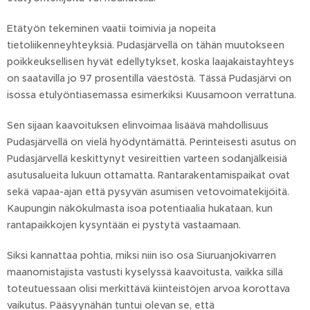
Etätyön tekeminen vaatii toimivia ja nopeita
tietoliikenneyhteyksiä. Pudasjärvellä on tähän muutokseen
poikkeuksellisen hyvät edellytykset, koska laajakaistayhteys
on saatavilla jo 97 prosentilla väestöstä. Tässä Pudasjärvi on
isossa etulyöntiasemassa esimerkiksi Kuusamoon verrattuna.
Sen sijaan kaavoituksen elinvoimaa lisäävä mahdollisuus
Pudasjärvellä on vielä hyödyntämättä. Perinteisesti asutus on
Pudasjärvellä keskittynyt vesireittien varteen sodanjälkeisiä
asutusalueita lukuun ottamatta. Rantarakentamispaikat ovat
sekä vapaa-ajan että pysyvän asumisen vetovoimatekijöitä.
Kaupungin näkökulmasta isoa potentiaalia hukataan, kun
rantapaikkojen kysyntään ei pystytä vastaamaan.
Siksi kannattaa pohtia, miksi niin iso osa Siuruanjokivarren
maanomistajista vastusti kyselyssä kaavoitusta, vaikka sillä
toteutuessaan olisi merkittävä kiinteistöjen arvoa korottava
vaikutus. Pääsyynähän tuntui olevan se, että