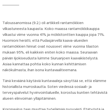
Taloussanomissa (9.2.) oli artikkeli rantamökkien
vilkastuneesta kaupasta. Koko maassa rantamökkikauppa
vilkastui viime vuonna 41% ja mökkitonttien kauppa jopa 71%.
Huomioni herätti, että Pudasjärvellä kaava-alueiden
rantamökkien hinnat ovat nousseet viime vuonna tilaston
mukaan 95%, eli kaikkein eniten koko maassa. Seuraavan
päivän Iijokiseudusta luimme Siuruanjoen kaavakiistelystä.
Asiaa kannattaa pohtia koko kunnan kehittämisen
näkökulmasta, ihan isona kuntavaaliteemana.
Tänä keväänä käytäviä kuntavaaleja sävyttää se, että elämme
historiallista murroskautta. Soten viedessä sosiaali- ja
terveyspalvelut hyvinvointialueille, korostuu kuntien tehtävistä
alueen elinvoiman ylläpitäminen.
Koronavirus taas muuttaa työelämää pysyvästi. Etätyöstä ja