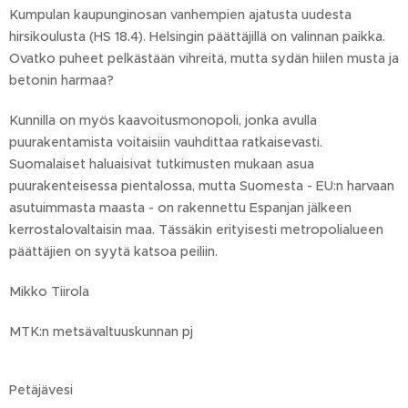
Kumpulan kaupunginosan vanhempien ajatusta uudesta
hirsikoulusta (HS 18.4). Helsingin päättäjillä on valinnan paikka.
Ovatko puheet pelkästään vihreitä, mutta sydän hiilen musta ja
betonin harmaa?
Kunnilla on myös kaavoitusmonopoli, jonka avulla
puurakentamista voitaisiin vauhdittaa ratkaisevasti.
Suomalaiset haluaisivat tutkimusten mukaan asua
puurakenteisessa pientalossa, mutta Suomesta - EU:n harvaan
asutuimmasta maasta - on rakennettu Espanjan jälkeen
kerrostalovaltaisin maa. Tässäkin erityisesti metropolialueen
päättäjien on syytä katsoa peiliin.
Mikko Tiirola
MTK:n metsävaltuuskunnan pj
Petäjävesi