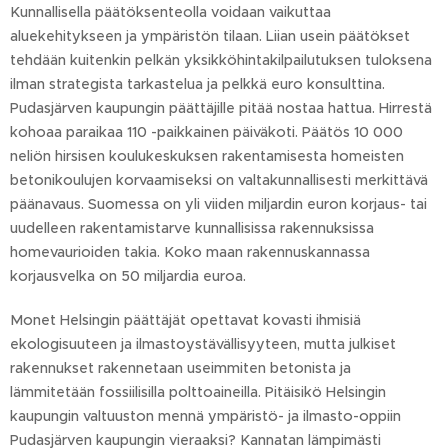
Kunnallisella päätöksenteolla voidaan vaikuttaa
aluekehitykseen ja ympäristön tilaan. Liian usein päätökset
tehdään kuitenkin pelkän yksikköhintakilpailutuksen tuloksena
ilman strategista tarkastelua ja pelkkä euro konsulttina.
Pudasjärven kaupungin päättäjille pitää nostaa hattua. Hirrestä
kohoaa paraikaa 110 -paikkainen päiväkoti. Päätös 10 000
neliön hirsisen koulukeskuksen rakentamisesta homeisten
betonikoulujen korvaamiseksi on valtakunnallisesti merkittävä
päänavaus. Suomessa on yli viiden miljardin euron korjaus- tai
uudelleen rakentamistarve kunnallisissa rakennuksissa
homevaurioiden takia. Koko maan rakennuskannassa
korjausvelka on 50 miljardia euroa.
Monet Helsingin päättäjät opettavat kovasti ihmisiä
ekologisuuteen ja ilmastoystävällisyyteen, mutta julkiset
rakennukset rakennetaan useimmiten betonista ja
lämmitetään fossiilisilla polttoaineilla. Pitäisikö Helsingin
kaupungin valtuuston mennä ympäristö- ja ilmasto-oppiin
Pudasjärven kaupungin vieraaksi? Kannatan lämpimästi