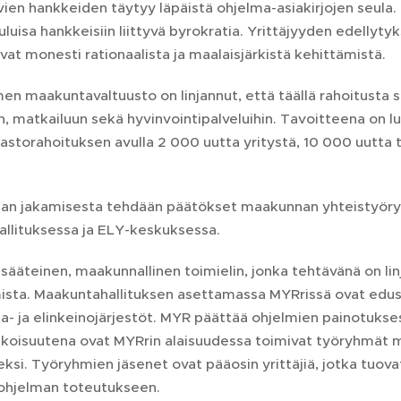
ien hankkeiden täytyy läpäistä ohjelma-asiakirjojen seula. Ni
uluisa hankkeisiin liittyvä byrokratia. Yrittäjyyden edelly
vat monesti rationaalista ja maalaisjärkistä kehittämistä.
n maakuntavaltuusto on linjannut, että täällä rahoitusta 
, matkailuun sekä hyvinvointipalveluihin. Tavoitteena on 
storahoituksen avulla 2 000 uutta yritystä, 10 000 uutta työ
nan jakamisesta tehdään päätökset maakunnan yhteistyöryh
llituksessa ja ELY-keskuksessa.
sääteinen, maakunnallinen toimielin, jonka tehtävänä on li
sta. Maakuntahallituksen asettamassa MYRrissä ovat eduste
a- ja elinkeinojärjestöt. MYR päättää ohjelmien painotuk
koisuutena ovat MYRrin alaisuudessa toimivat työryhmät m
eksi. Työryhmien jäsenet ovat pääosin yrittäjiä, jotka tu
ohjelman toteutukseen.