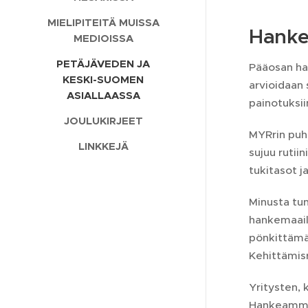
MIELIPITEITÄ MUISSA
Hanke
MEDIOISSA
PETÄJÄVEDEN JA
Pääosan han
KESKI-SUOMEN
arvioidaan 
ASIALLAASSA
painotuksi
JOULUKIRJEET
MYRrin puhe
LINKKEJÄ
sujuu rutii
tukitasot 
Minusta tun
hankemaailm
pönkittämää
Kehittämisr
Yritysten, 
Hankeammat