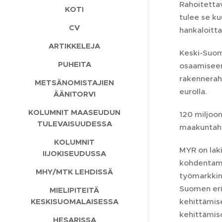
Rahoitettav
KOTI
tulee se ku
CV
hankaloitta
ARTIKKELEJA
Keski-Suome
PUHEITA
osaamiseen
rakenneraha
METSÄNOMISTAJIEN
eurolla.
ÄÄNITORVI
KOLUMNIT MAASEUDUN
120 miljoo
TULEVAISUUDESSA
maakuntaha
KOLUMNIT
MYR on laki
IIJOKISEUDUSSA
kohdentami
MHY/MTK LEHDISSÄ
työmarkkin
Suomen eri
MIELIPITEITÄ
KESKISUOMALAISESSA
kehittämis
kehittämis
HESARISSA