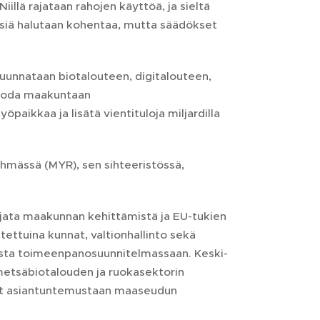
illä rajataan rahojen käyttöä, ja sieltä
tyksiä halutaan kohentaa, mutta säädökset
suunnataan biotalouteen, digitalouteen,
luoda maakuntaan
paikkaa ja lisätä vientituloja miljardilla
mässä (MYR), sen sihteeristössä,
njata maakunnan kehittämistä ja EU-tukien
ttuina kunnat, valtionhallinto sekä
sesta toimeenpanosuunnitelmassaan. Keski-
etsäbiotalouden ja ruokasektorin
ovat asiantuntemustaan maaseudun