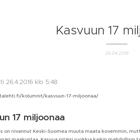
Kasvuun 17 mi
26.04.2016
i 26.4.2016 klo 5:48
talehti.fi/kolumnit/kasvuun-17-miljoonaa/
un 17 miljoonaa
 on riivannut Keski-Suomea muuta maata kovemmin, mutta 
päri maakuntaa. Kasvua pitäisi ruokkia kaikin mahdollisin