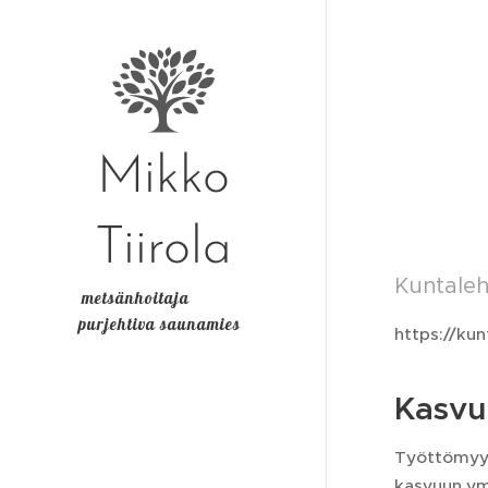
Mikko
Tiirola
Kuntaleht
metsänhoitaja
purjehtiva saunamies
https://kun
Kasvu
Työttömyys
kasvuun ym