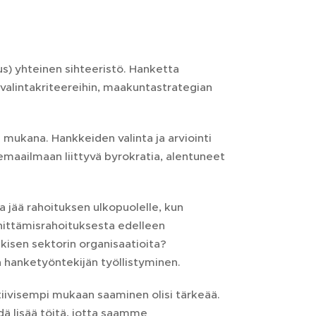
us) yhteinen sihteeristö. Hanketta
valintakriteereihin, maakuntastrategian
mukana. Hankkeiden valinta ja arviointi
emaailmaan liittyvä byrokratia, alentuneet
a jää rahoituksen ulkopuolelle, kun
ehittämisrahoituksesta edelleen
kisen sektorin organisaatioita?
ä hanketyöntekijän työllistyminen.
tiivisempi mukaan saaminen olisi tärkeää.
ä lisää töitä, jotta saamme