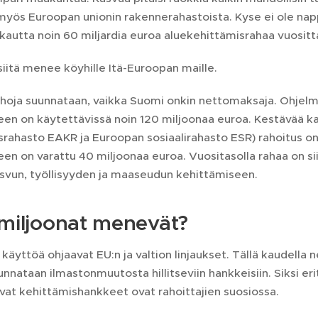
 myös Euroopan unionin rakennerahastoista. Kyse ei ole nap
kautta noin 60 miljardia euroa aluekehittämisrahaa vuositt
siitä menee köyhille Itä-Euroopan maille.
rahoja suunnataan, vaikka Suomi onkin nettomaksaja. Ohj
een on käytettävissä noin 120 miljoonaa euroa. Kestävää k
srahasto EAKR ja Euroopan sosiaalirahasto ESR) rahoitus o
en on varattu 40 miljoonaa euroa. Vuositasolla rahaa on si
vun, työllisyyden ja maaseudun kehittämiseen.
 miljoonat menevät?
käyttöä ohjaavat EU:n ja valtion linjaukset. Tällä kaudella 
unnataan ilmastonmuutosta hillitseviin hankkeisiin. Siksi er
vat kehittämishankkeet ovat rahoittajien suosiossa.