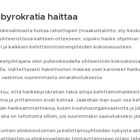
byrokratia haittaa
kevalinnasta hoitaa rahoittajien (maakuntaliitto, ely-kesk
sihteeristössä kahteen otteeseen: sopiiko hanke ohjelman 
in ja kaikkien kehittämistoimenpiteiden kokonaisuuteen.
enjohtajana olen puheoikeudella sihteeristön kokouksissa 
nilla. Valitettavasti hakemusten määrää ovat karsineet hank
ja vaatimus suuremmasta omarahoituksesta.
tuu, että hankebyrokratian takia aitoja kehittämishankkeit
a ja yrittäminen eivät kohtaa. Jääköhän liian suuri osa k
n hankeammattilaisia, kuten koulutusorganisaatioita ja jul
aha on tehotonta silloin, jos suurimmaksi saavutukseksi jä
kuntien elinkeinotoimen ja kehittämisyhtiöiden nykyistä ak
tilaisten ja elinkeinoelämän törmäyttämiseen pitäisi tehd