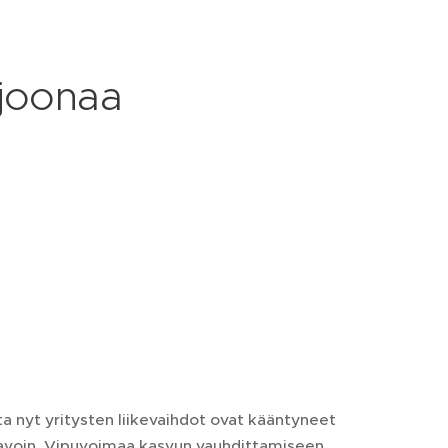
ljoonaa
nyt yritysten liikevaihdot ovat kääntyneet
 tavoin. Vipuvoimaa kasvun vauhdittamiseen