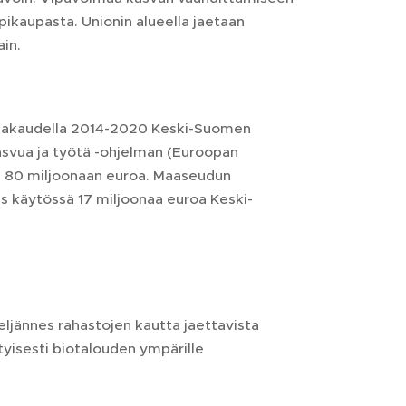
pikaupasta. Unionin alueella jaetaan
ain.
elmakaudella 2014-2020 Keski-Suomen
asvua ja työtä -ohjelman (Euroopan
n 80 miljoonaan euroa. Maaseudun
is käytössä 17 miljoonaa euroa Keski-
neljännes rahastojen kautta jaettavista
ityisesti biotalouden ympärille