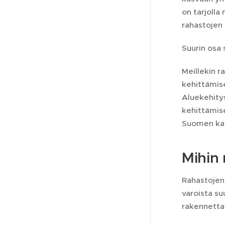
on tarjolla
rahastojen 
Suurin osa 
Meillekin 
kehittämis
Aluekehity
kehittämise
Suomen kas
Mihin
Rahastojen 
varoista su
rakennetta