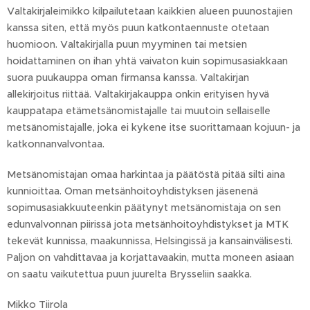
Valtakirjaleimikko kilpailutetaan kaikkien alueen puunostajien
kanssa siten, että myös puun katkontaennuste otetaan
huomioon. Valtakirjalla puun myyminen tai metsien
hoidattaminen on ihan yhtä vaivaton kuin sopimusasiakkaan
suora puukauppa oman firmansa kanssa. Valtakirjan
allekirjoitus riittää. Valtakirjakauppa onkin erityisen hyvä
kauppatapa etämetsänomistajalle tai muutoin sellaiselle
metsänomistajalle, joka ei kykene itse suorittamaan kojuun- ja
katkonnanvalvontaa.
Metsänomistajan omaa harkintaa ja päätöstä pitää silti aina
kunnioittaa. Oman metsänhoitoyhdistyksen jäsenenä
sopimusasiakkuuteenkin päätynyt metsänomistaja on sen
edunvalvonnan piirissä jota metsänhoitoyhdistykset ja MTK
tekevät kunnissa, maakunnissa, Helsingissä ja kansainvälisesti.
Paljon on vahdittavaa ja korjattavaakin, mutta moneen asiaan
on saatu vaikutettua puun juurelta Brysseliin saakka.
Mikko Tiirola