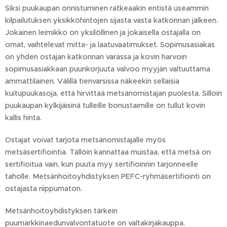
Siksi puukaupan onnistuminen ratkeaakin entistä useammin
kilpailutuksen yksikköhintojen sijasta vasta katkonnan jälkeen.
Jokainen leimikko on yksilöllinen ja jokaisella ostajalla on
omat, vaihtelevat mitta- ja laatuvaatimukset. Sopimusasiakas
on yhden ostajan katkonnan varassa ja kovin harvoin
sopimusasiakkaan puunkorjuuta valvoo myyjän valtuuttama
ammattilainen. Välillä tienvarsissa näkeekin sellaisia
kuitupuukasoja, että hirvittää metsänomistajan puolesta. Silloin
puukaupan kylkijäisinä tulleille bonustaimille on tullut kovin
kallis hinta.
Ostajat voivat tarjota metsänomistajalle myös
metsäsertifiointia. Tällöin kannattaa muistaa, että metsä on
sertifioitua vain, kun puuta myy sertifioinnin tarjonneelle
taholle. Metsänhoitoyhdistyksen PEFC-ryhmäsertifiointi on
ostajasta riippumaton.
Metsänhoitoyhdistyksen tärkein
puumarkkinaedunvalvontatuote on valtakirjakauppa.