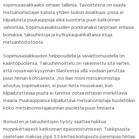
sopimusasiakkaaksi omaan talliinsa. Tavoitteena on saada
metsänomistajan kanssa yhden luukun asiakkuus, jossa ei
kilpailuteta puukauppoja eikä suoriteta puun katkonnan
valvontaa. Sopimusasiakkuuden porkkanaksi tarjotaan erilaisia
bonuksia, takuuhintoja ja kytkykaupankaltaisia etuja
metsänhoitotöistä.
Sopimusasiakkuuden helppoudella ja vaivattomuudella on
kääntöpuolensa. Takuuhinnoittelu on rakennettu sitä varten,
että nousevan kysynnän tilanteessa sillä voidaan jarruttaa
puun hinnan kohoamista. Jos liian moni metsänomistaja
sitoutuu sopimukseen, ei puun hinta nousekaan, kun
kilpailutettavaa puuta ei tarvitse ostaa riittävän merkittäviä
määriä. Puukauppansa kilpailuttava metsänomistaja huolehtikin
koko metsänomistajakunnan puolesta puun hinnasta.
Bonusten ja takuuhintojen hyöty saattaa hukkua
moninkertaisesti katkonnan epäonnistumiseen. Tukkipuusta
saatetaan maksaa jopa 3,5 kertaa kuitupuuta parempaa hintaa.