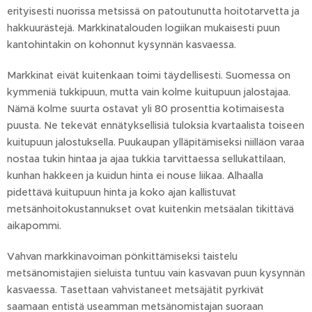
erityisesti nuorissa metsissä on patoutunutta hoitotarvetta ja
hakkuurästejä. Markkinatalouden logiikan mukaisesti puun
kantohintakin on kohonnut kysynnän kasvaessa.
Markkinat eivät kuitenkaan toimi täydellisesti. Suomessa on
kymmeniä tukkipuun, mutta vain kolme kuitupuun jalostajaa.
Nämä kolme suurta ostavat yli 80 prosenttia kotimaisesta
puusta. Ne tekevät ennätyksellisiä tuloksia kvartaalista toiseen
kuitupuun jalostuksella. Puukaupan ylläpitämiseksi niilläon varaa
nostaa tukin hintaa ja ajaa tukkia tarvittaessa sellukattilaan,
kunhan hakkeen ja kuidun hinta ei nouse liikaa. Alhaalla
pidettävä kuitupuun hinta ja koko ajan kallistuvat
metsänhoitokustannukset ovat kuitenkin metsäalan tikittävä
aikapommi.
Vahvan markkinavoiman pönkittämiseksi taistelu
metsänomistajien sieluista tuntuu vain kasvavan puun kysynnän
kasvaessa. Tasettaan vahvistaneet metsäjätit pyrkivät
saamaan entistä useamman metsänomistajan suoraan