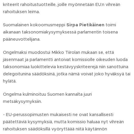
kriteerit rahoitustuotteille, joille myönnetään EU:n vihreän
rahoituksen leima.
Suomalainen kokoomusmeppi
Sirpa Pietikäinen
toimi
aikanaan taksonomiakysymyksessä parlamentin toisena
pääneuvottelijana.
Ongelmaksi muodostui Mikko Tiirolan mukaan se, että
jäsenmaat ja parlamentti antoivat komissiolle oikeuden luoda
taksonomiaa luokittelevia kestävyyskriteerejä niin sanottuina
delegoitunina säädöksinä, jotka nämä voivat joko hyväksyä tai
hylätä.
Ongelma kulminoituu Suomen kannalta juuri
metsäkysymyksiin.
- EU-perussopimusten mukaisesti ne ovat kansallisesti
päätettäviä kysymyksiä, mutta komissio haluaa nyt vihreän
rahoituksen säädöksillä vyöryttäää niitä käytännön