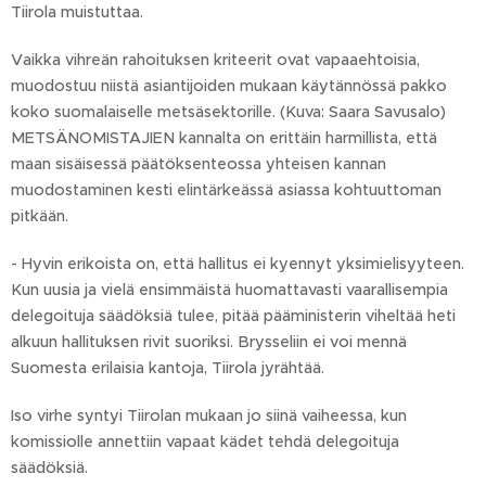
Tiirola muistuttaa.
Vaikka vihreän rahoituksen kriteerit ovat vapaaehtoisia,
muodostuu niistä asiantijoiden mukaan käytännössä pakko
koko suomalaiselle metsäsektorille. (Kuva: Saara Savusalo)
METSÄNOMISTAJIEN kannalta on erittäin harmillista, että
maan sisäisessä päätöksenteossa yhteisen kannan
muodostaminen kesti elintärkeässä asiassa kohtuuttoman
pitkään.
- Hyvin erikoista on, että hallitus ei kyennyt yksimielisyyteen.
Kun uusia ja vielä ensimmäistä huomattavasti vaarallisempia
delegoituja säädöksiä tulee, pitää pääministerin viheltää heti
alkuun hallituksen rivit suoriksi. Brysseliin ei voi mennä
Suomesta erilaisia kantoja, Tiirola jyrähtää.
Iso virhe syntyi Tiirolan mukaan jo siinä vaiheessa, kun
komissiolle annettiin vapaat kädet tehdä delegoituja
säädöksiä.