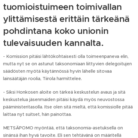
tuomioistuimeen toimivallan
ylittämisestä erittäin tärkeänä
pohdintana koko unionin
tulevaisuuden kannalta.
- Komission pitäisi lähtökohtaisesti olla toimeenpaneva elin,
mutta nyt se on astunut taksonomiaan liittyvien delegoitujen
säädösten myötä käytännössä hyvin lähelle sitovaa
lainsäätäjän roolia, Tiirola harmittelee.
- Siksi Honkosen aloite on tärkeä keskustelun avaus ja sitä
keskustelua jäsenmaiden pitäisi käydä myös neuvostossa
pääministeritasolla. Itse olen sitä mieltä, että komissiolle pitää
laittaa nyt suitset, hän painottaa.
METSÄPOMO myöntää, että taksonomia-asetuksella on
sinänsä ihan hyvä tavoite. Eli sen tehtävänä on määritellä