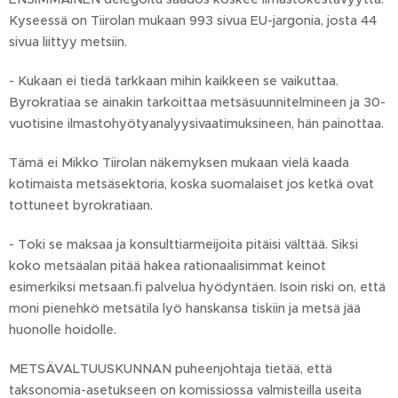
Kyseessä on Tiirolan mukaan 993 sivua EU-jargonia, josta 44
sivua liittyy metsiin.
- Kukaan ei tiedä tarkkaan mihin kaikkeen se vaikuttaa.
Byrokratiaa se ainakin tarkoittaa metsäsuunnitelmineen ja 30-
vuotisine ilmastohyötyanalyysivaatimuksineen, hän painottaa.
Tämä ei Mikko Tiirolan näkemyksen mukaan vielä kaada
kotimaista metsäsektoria, koska suomalaiset jos ketkä ovat
tottuneet byrokratiaan.
- Toki se maksaa ja konsulttiarmeijoita pitäisi välttää. Siksi
koko metsäalan pitää hakea rationaalisimmat keinot
esimerkiksi metsaan.fi palvelua hyödyntäen. Isoin riski on, että
moni pienehkö metsätila lyö hanskansa tiskiin ja metsä jää
huonolle hoidolle.
METSÄVALTUUSKUNNAN puheenjohtaja tietää, että
taksonomia-asetukseen on komissiossa valmisteilla useita