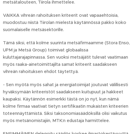
metsätalouteen, Tiirola ihmettelee.
VAIKKA vihreän rahoituksen kriteerit ovat vapaaehtoisia,
muodostuu niistä Tiirolan mielestä käytännössä pakko koko
suomalaiselle metsäsektorille.
Tämä siksi, että kolme suurinta metsäfirmaamme (Stora Enso,
UPM ja Metsä Group) toimivat globaalissa
kuluttajarajapinnassa. Sen vuoksi metsäjätit tulevat vaatimaan
myös raaka-ainetoimittajilta samat kriteerit saadakseen
vihreän rahoituksen ehdot täytettyä.
- Sen myötä myös sahat ja energiatoimijat joutuvat välillisesti
hyväksymään kriteeristöt saadakseen kuitupuut ja hakkeet
kaupaksi. Käytännön esimerkki tästä on jo nyt, kun nämä
kolme firmaa vaativat tietyn sertifikaatin mukaisten kriteerien
toteennäyttämistä. Siksi taksonomiasäädöksillä olisi vaikutus
myös metsänomistajiin, MTK:n edustaja harmittelee.
ENSIMMÄINEN delegoitu säädös koskee ilmastokestävyyttä.