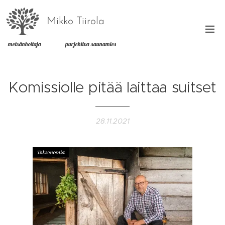
Mikko Tiirola
metsänhoitaja purjehtiva saunamies
Komissiolle pitää laittaa suitset
28.11.2021