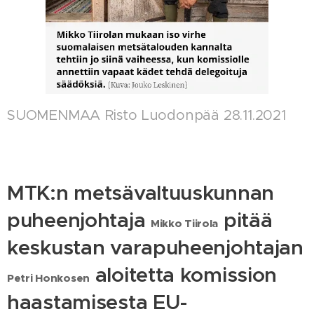
SUOMENMAA Risto Luodonpää 28.11.2021
MTK:n metsävaltuuskunnan
puheenjohtaja
pitää
Mikko Tiirola
keskustan varapuheenjohtajan
aloitetta komission
Petri Honkosen
haastamisesta EU-