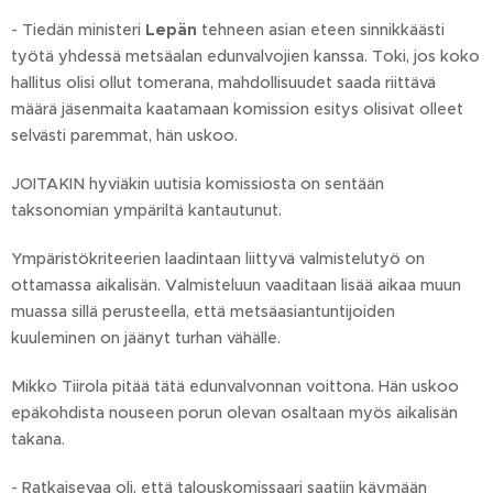
- Tiedän ministeri
Lepän
tehneen asian eteen sinnikkäästi
työtä yhdessä metsäalan edunvalvojien kanssa. Toki, jos koko
hallitus olisi ollut tomerana, mahdollisuudet saada riittävä
määrä jäsenmaita kaatamaan komission esitys olisivat olleet
selvästi paremmat, hän uskoo.
JOITAKIN hyviäkin uutisia komissiosta on sentään
taksonomian ympäriltä kantautunut.
Ympäristökriteerien laadintaan liittyvä valmistelutyö on
ottamassa aikalisän. Valmisteluun vaaditaan lisää aikaa muun
muassa sillä perusteella, että metsäasiantuntijoiden
kuuleminen on jäänyt turhan vähälle.
Mikko Tiirola pitää tätä edunvalvonnan voittona. Hän uskoo
epäkohdista nouseen porun olevan osaltaan myös aikalisän
takana.
- Ratkaisevaa oli, että talouskomissaari saatiin käymään