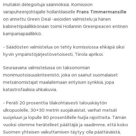
muitakin delegoituja säännöksiä. Komission
varapuheenjohtajalle hollantilaiselle
Frans Timmermansille
on annettu Green Deal -asioiden valmistelu ja hänen
kabinettipäällikkönään toimii Hollannin Greenpeacen entinen
kampaniapäällikkö.
- Säädösten valmistelua on tehty komissiossa ehkäpä siksi
hyvin ympäristöjärjestövetoisesti, Tiirola aprikoi.
Seuraavana valmistelussa on taksonomian
monimuotoisuuskriteeristö, joka on saanut suomalaiset
metsänomistajat maalailemaan erityisen synkkiä, jopa
katastrofaalisia uhkakuvia.
- Peräti 20 prosenttia tilakohtaisesti talouskäytön
ulkopuolelle, 30+30 metrin suojakaistat, vanhat metsät
suojeluun ja lopulle 80 prosentillelle hurjia rajoitteita. Tämän
vuoksi olemme herätelleet päättäjiä ja vaadimme, että koko
Suomen yhteisen vaikuttamisen täytyy olla päättäväistä,