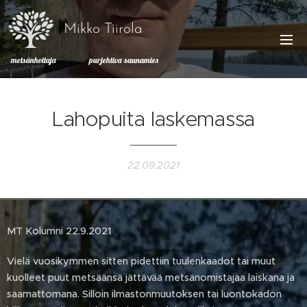
Mikko Tiirola
metsänhoitaja purjehtiva saunamies
Lahopuita laskemassa
22.09.2021
MT Kolumni 22.9.2021
Vielä vuosikymmen sitten pidettiin tuulenkaadot tai muut
kuolleet puut metsäänsä jättävää metsänomistajaa laiskana ja
saamattomana. Silloin ilmastonmuutoksen tai luontokadon