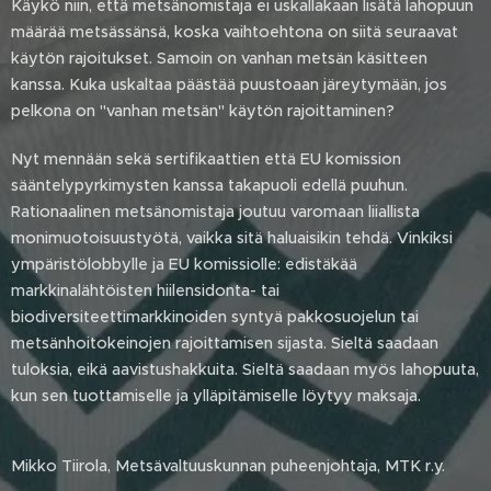
Käykö niin, että metsänomistaja ei uskallakaan lisätä lahopuun
määrää metsässänsä, koska vaihtoehtona on siitä seuraavat
käytön rajoitukset. Samoin on vanhan metsän käsitteen
kanssa. Kuka uskaltaa päästää puustoaan järeytymään, jos
pelkona on "vanhan metsän" käytön rajoittaminen?
Nyt mennään sekä sertifikaattien että EU komission
sääntelypyrkimysten kanssa takapuoli edellä puuhun.
Rationaalinen metsänomistaja joutuu varomaan liiallista
monimuotoisuustyötä, vaikka sitä haluaisikin tehdä. Vinkiksi
ympäristölobbylle ja EU komissiolle: edistäkää
markkinalähtöisten hiilensidonta- tai
biodiversiteettimarkkinoiden syntyä pakkosuojelun tai
metsänhoitokeinojen rajoittamisen sijasta. Sieltä saadaan
tuloksia, eikä aavistushakkuita. Sieltä saadaan myös lahopuuta,
kun sen tuottamiselle ja ylläpitämiselle löytyy maksaja.
Mikko Tiirola, Metsävaltuuskunnan puheenjohtaja, MTK r.y.