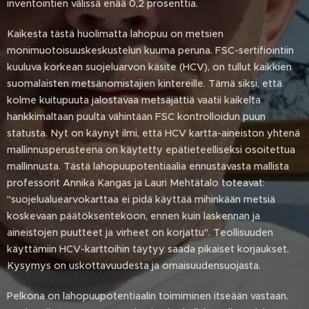
inventointien välissä enää 0,2 prosenttia.
Kaikesta tästä huolimatta lahopuu on metsien
monimuotoisuuskeskustelun kuuma peruna. FSC-sertifiointiin
kuuluva korkean suojeluarvon käsite (HCV), on tullut kaikkien
suomalaisten metsänomistajien kintereille. Tämä siksi, että
kolme kuitupuuta jalostavaa metsäjättiä vaatii kaikelta
hankkimaltaan puulta vähintään FSC kontrolloidun puun
statusta. Nyt on käynyt ilmi, että HCV kartta-aineiston yhtenä
mallinnusperusteena on käytetty epätieteelliseksi osoitettua
mallinnusta. Tästä lahopuupotentiaalia ennustavasta mallista
professorit Annika Kangas ja Lauri Mehtätalo toteavat:
"suojelualuearvokarttaa ei pidä käyttää mihinkään metsiä
koskevaan päätöksentekoon, ennen kuin laskennan ja
aineistojen puutteet ja virheet on korjattu". Teollisuuden
käyttämiin HCV-karttoihin täytyy saada pikaiset korjaukset.
Kysymys on uskottavuudesta ja omaisuudensuojasta.
Pelkona on lahopuupotentiaalin toimiminen itseään vastaan.