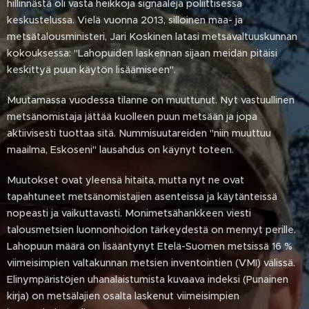
hillinnästä oli vasta heikkoja signaaleja poliittisessa
keskustelussa. Vielä vuonna 2013, silloinen maa- ja
metsätalousministeri, Jari Koskinen latasi metsävaltuuskunnan
kokouksessa: "Lahopuiden laskennan sijaan meidän pitäisi
keskittyä puun käytön lisäämiseen".
Muutamassa vuodessa tilanne on muuttunut. Nyt vastuullinen
metsänomistaja jättää kuolleen puun metsään ja jopa
aktiivisesti tuottaa sitä. Nummisuutareiden "niin muuttuu
maailma, Eskoseni" lausahdus on käynyt toteen.
Muutokset ovat yleensä hitaita, mutta nyt ne ovat
tapahtuneet metsänomistajien asenteissa ja käytänteissä
nopeasti ja vaikuttavasti. Monimetsähankkeen viesti
talousmetsien luonnonhoidon tärkeydestä on mennyt perille.
Lahopuun määrä on lisääntynyt Etelä-Suomen metsissä 16 %
viimeisimpien valtakunnan metsien inventointien (VMI) välissä.
Elinympäristöjen uhanalaistumista kuvaava indeksi (Punainen
kirja) on metsälajien osalta laskenut viimeisimpien