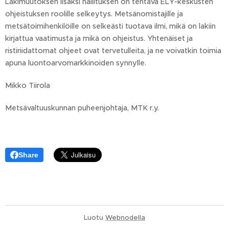
Lakimuutoksen lisäksi hallituksen on tehtävä ELY-keskusten
ohjeistuksen roolille selkeytys. Metsänomistajille ja
metsätoimihenkilöille on selkeästi tuotava ilmi, mikä on lakiin
kirjattua vaatimusta ja mikä on ohjeistus. Yhtenäiset ja
ristiriidattomat ohjeet ovat tervetulleita, ja ne voivatkin toimia
apuna luontoarvomarkkinoiden synnylle.
Mikko Tiirola
Metsävaltuuskunnan puheenjohtaja, MTK r.y.
Share
Luotu
Webnodella