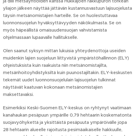
ja diili metsäyhtiöiden kanssa Hukkajoen rakkupuron törkeän
yliajon jälkeen näyttää jättävän kustannusvastuun lajisuojelusta
täysin metsänomistajien harteille. Se on huolestuttavaa
luonnonsuojelun hyväksyttävyyden näkökulmasta. Se on
myös häpeällistä omaisuudensuojan vahvistamista
ohjelmassaan lupaavalle hallitukselle.
Olen saanut syksyn mittan lukuisia yhteydenottoja useiden
muidenkin lajien suojeluun liittyvistä ympäristöhallinnon (ELY)
ohjeistuksista kuin raakuista niin metsänomistajilta,
metsänhoitoyhdistyksiltä kuin puunostajiltakin. ELY-keskusten
tekemät uudet luonnonsuojelulain lajisuojelun tulkinnat
näyttävät kaatuvan kokonaan metsänomistajien
maksettavaksi.
Esimerkiksi Keski-Suomen ELY-keskus on ryhtynyt vaatimaan
kanahaukan pesäpuun ympärille 0,79 hehtaarin koskematonta
suojavyöhykettä ja yksittäistä pesäpuuta ympäröivälle jopa
28 hehtaarin alueelle rajoitusta pesimäaikaiselle hakkuulle,