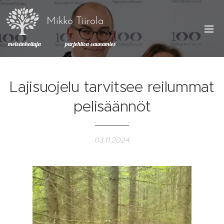
Mikko Tiirola
metsänhoitaja purjehtiva saunamies
Lajisuojelu tarvitsee reilummat
pelisäännöt
03.11.2024