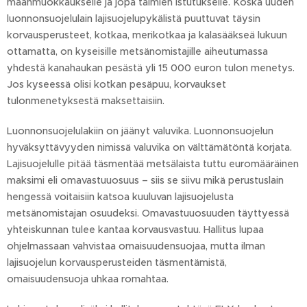
maanmuokkaukselle ja jopa taimien istutukselle. Koska uuden
luonnonsuojelulain lajisuojelupykälistä puuttuvat täysin
korvausperusteet, kotkaa, merikotkaa ja kalasääkseä lukuun
ottamatta, on kyseisille metsänomistajille aiheutumassa
yhdestä kanahaukan pesästä yli 15 000 euron tulon menetys.
Jos kyseessä olisi kotkan pesäpuu, korvaukset
tulonmenetyksestä maksettaisiin.
Luonnonsuojelulakiin on jäänyt valuvika. Luonnonsuojelun
hyväksyttävyyden nimissä valuvika on välttämätöntä korjata.
Lajisuojelulle pitää täsmentää metsälaista tuttu euromääräinen
maksimi eli omavastuuosuus – siis se siivu mikä perustuslain
hengessä voitaisiin katsoa kuuluvan lajisuojelusta
metsänomistajan osuudeksi. Omavastuuosuuden täyttyessä
yhteiskunnan tulee kantaa korvausvastuu. Hallitus lupaa
ohjelmassaan vahvistaa omaisuudensuojaa, mutta ilman
lajisuojelun korvausperusteiden täsmentämistä,
omaisuudensuoja uhkaa romahtaa.