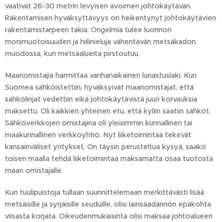
vaativat 26-30 metrin levyisen avoimen johtokäytävän.
Rakentamisen hyväksyttävyys on heikentynyt johtokäytävien
rakentamistarpeen takia. Ongelmia tulee luonnon
monimuotoisuuden ja hiili­nieluja vähentävän metsäkadon
muodossa, kun metsäalueita pirstoutuu.
Maanomistajia harmittaa vanhanaikainen lunastuslaki. Kun
Suomea sähköistettiin, hyväksyivät maanomistajat, että
sähkölinjat vedettiin eikä johtokäytävistä juuri korvauksia
maksettu. Oli kaikkien yhteinen etu, että kyliin saatiin sähköt.
Sähköverkkojen omistajina oli yleisimmin kunnallinen tai
maakunnallinen verkkoyhtiö. Nyt liiketoimintaa tekevät
kansainväliset yritykset. On täysin perusteltua kysyä, saako
toisen maalla tehdä liike­toimintaa maksamatta osaa tuotosta
maan omistajalle.
Kun tuulipuistoja tullaan suunnittelemaan merkittävästi lisää
metsäisille ja syrjäisille seuduille, olisi lainsäädännön epäkohta
viisasta korjata. Oikeudenmukaisinta olisi maksaa johtoalueen