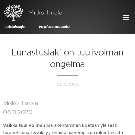
Mikko Tiirola
metsänhoitaja purjehtiva saunamies
Lunastuslaki on tuulivoiman
ongelma
06.11.2020
Mikko Tiirola
06.11.2020
Vaikka tuulivoiman
lisäraken­taminen koetaan yleisesti
tarpeellisena, hyväksyy entistä harvempi sen rakentamista