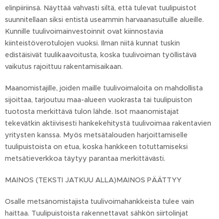
elinpiiriinsä. Näyttää vahvasti siltä, että tulevat tuulipuistot
suunnitellaan siksi entistä useammin harvaanasutuille alueille.
Kunnille tuulivoima­investoinnit ovat kiinnostavia
kiinteistöverotulojen vuoksi. Ilman niitä kunnat tuskin
edistäisivät tuulikaavoitusta, koska tuulivoiman työllistävä
vaikutus rajoittuu rakentamis­aikaan.
Maanomistajille, joiden maille tuulivoimaloita on mahdollista
sijoittaa, tarjoutuu maa-alueen vuokrasta tai tuulipuiston
tuotosta merkittävä tulon lähde. Isot maanomistajat
tekevätkin aktiivisesti hankekehitystä tuulivoimaa rakentavien
yritysten kanssa. Myös metsätalouden harjoittamiselle
tuulipuistoista on etua, koska hankkeen totuttamiseksi
metsätieverkkoa täytyy parantaa merkittävästi.
MAINOS (TEKSTI JATKUU ALLA)MAINOS PÄÄTTYY
Osalle metsänomistajista tuulivoimahankkeista tulee vain
haittaa. Tuulipuistoista rakennettavat sähkön siirto­linjat