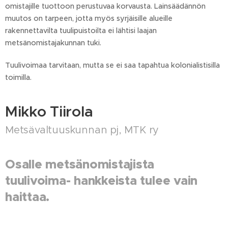
omistajille tuottoon perustuvaa korvausta. Lainsäädännön
muutos on tarpeen, jotta myös syrjäisille alueille
rakennettavilta tuuli­puistoilta ei lähtisi laajan
metsänomistajakunnan tuki.
Tuulivoimaa tarvitaan, mutta se ei saa tapahtua kolonialistisilla
toimilla.
Mikko Tiirola
Metsävaltuuskunnan pj, MTK ry
Osalle metsän­omistajista
tuulivoima- hankkeista tulee vain
haittaa.