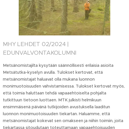
MHY LEHDET 02/2024 |
EDUNVALVONTAKOLUMNI
Metsänomistajilta kysytään säännöllisesti erilaisia asioita
Metsätutka-kyselyn avulla. Tulokset kertovat, että
metsänomistajat haluavat olla mukana luonnon
monimuotoisuuden vahvistamisessa. Tulokset kertovat myös,
että toimia haluttaan tehdä vapaaehtoiselta pohjalta
tutkittuun tietoon luottaen. MTK julkisti helmikuun
ensimmäisenä päivänä tutkijoiden avustuksella laaditun
luonnon monimuotoisuuden tiekartan. Haluamme, että
metsänomistajat kokevat sen omakseen ja niihin toimiin, joita
tiekartassa sitoudutaan toteuttamaan vapaaehtoisuuden