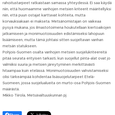
rahoitustarpeet ratkaistaan samassa yhteydessä. Ei saa käydä
niin, että huomaamme vanhojen metsien kriteerit määritellyksi
niin, että puun ostajat karttavat kohteita, mutta
korvauksiakaan ei makseta. Metsänomistajan on vaikeaa
pysyä mukana, jos ilmastotoimena houkutellaan kiertoaikojen
jatkamiseen ja monimuotoisuuden edistämiseksi lahopuun
lisäämiseen, mutta tämä johtaisi sitten suojeltavan vanhan
metsän statukseen.
Pohjois-Suomen osalta vanhojen metsien suojelukriteereitä
pitää seurata erityisen tarkasti, kun suojellut pinta-alat ovat jo
valmiiksi suuria ja metsien järeytyminen merkittävästi
hitaampaa kuin etelässä. Monimuotoisuuden vahvistamiseksi
olisi tärkeämpää kohdentaa lisäsuojelutarpeet Etelä-
Suomeen, jossa suojelualueita on murto-osa Pohjois-Suomen
määrästä.
Mikko Tiirola, Metsävaltuuskunnan pj
Share