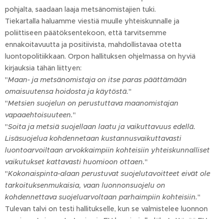
pohjalta, saadaan laaja metsänomistajien tuki.
Tiekartalla haluamme viestiä muulle yhteiskunnalle ja
poliittiseen päätöksentekoon, että tarvitsemme
ennakoitavuutta ja positiivista, mahdollistavaa otetta
luontopolitiikkaan. Orpon hallituksen ohjelmassa on hyviä
kirjauksia tähän liittyen:
"
Maan- ja metsänomistaja on itse paras päättämään
omaisuutensa hoidosta ja käytöstä.
"
"
Metsien suojelun on perustuttava maanomistajan
vapaaehtoisuuteen.
"
"
Soita ja metsiä suojellaan laatu ja vaikuttavuus edellä.
Lisäsuojelua kohdennetaan kustannusvaikuttavasti
luontoarvoiltaan arvokkaimpiin kohteisiin yhteiskunnalliset
vaikutukset kattavasti huomioon ottaen.
"
"
Kokonaispinta-alaan perustuvat suojelutavoitteet eivät ole
tarkoituksenmukaisia, vaan luonnonsuojelu on
kohdennettava suojeluarvoltaan parhaimpiin kohteisiin.
"
Tulevan talvi on testi hallitukselle, kun se valmistelee luonnon