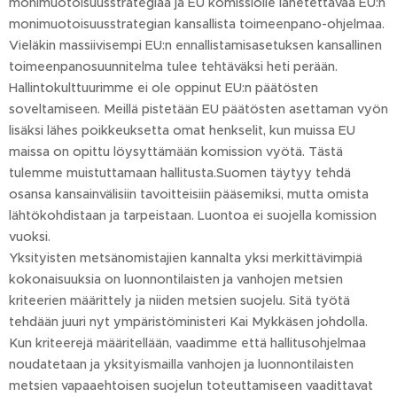
monimuotoisuusstrategiaa ja EU komissiolle lähetettävää EU:n
monimuotoisuusstrategian kansallista toimeenpano-ohjelmaa.
Vieläkin massiivisempi EU:n ennallistamisasetuksen kansallinen
toimeenpanosuunnitelma tulee tehtäväksi heti perään.
Hallintokulttuurimme ei ole oppinut EU:n päätösten
soveltamiseen. Meillä pistetään EU päätösten asettaman vyön
lisäksi lähes poikkeuksetta omat henkselit, kun muissa EU
maissa on opittu löysyttämään komission vyötä. Tästä
tulemme muistuttamaan hallitusta.Suomen täytyy tehdä
osansa kansainvälisiin tavoitteisiin pääsemiksi, mutta omista
lähtökohdistaan ja tarpeistaan. Luontoa ei suojella komission
vuoksi.
Yksityisten metsänomistajien kannalta yksi merkittävimpiä
kokonaisuuksia on luonnontilaisten ja vanhojen metsien
kriteerien määrittely ja niiden metsien suojelu. Sitä työtä
tehdään juuri nyt ympäristöministeri Kai Mykkäsen johdolla.
Kun kriteerejä määritellään, vaadimme että hallitusohjelmaa
noudatetaan ja yksityismailla vanhojen ja luonnontilaisten
metsien vapaaehtoisen suojelun toteuttamiseen vaadittavat