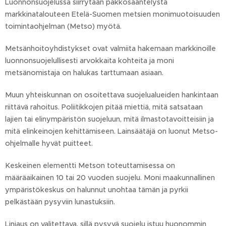
Luonnonsuojelussa siirrytään pakkosääntelystä
markkinatalouteen Etelä-Suomen metsien monimuotoisuuden
toimintaohjelman (Metso) myötä.
Metsänhoitoyhdistykset ovat valmiita hakemaan markkinoille
luonnonsuojelullisesti arvokkaita kohteita ja moni
metsänomistaja on halukas tarttumaan asiaan.
Muun yhteiskunnan on osoitettava suojelualueiden hankintaan
riittävä rahoitus. Poliitikkojen pitää miettiä, mitä satsataan
lajien tai elinympäristön suojeluun, mitä ilmastotavoitteisiin ja
mitä elinkeinojen kehittämiseen. Lainsäätäjä on luonut Metso-
ohjelmalle hyvät puitteet.
Keskeinen elementti Metson toteuttamisessa on
määräaikainen 10 tai 20 vuoden suojelu. Moni maakunnallinen
ympäristökeskus on halunnut unohtaa tämän ja pyrkii
pelkästään pysyviin lunastuksiin.
Linjaus on valitettava, sillä pysyvä suojelu istuu huonommin