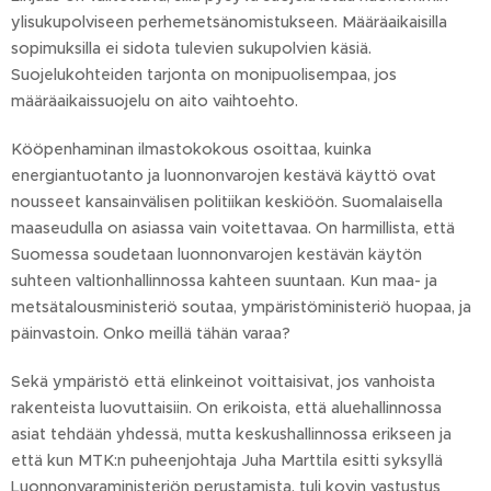
ylisukupolviseen perhemetsänomistukseen. Määräaikaisilla
sopimuksilla ei sidota tulevien sukupolvien käsiä.
Suojelukohteiden tarjonta on monipuolisempaa, jos
määräaikaissuojelu on aito vaihtoehto.
Kööpenhaminan ilmastokokous osoittaa, kuinka
energiantuotanto ja luonnonvarojen kestävä käyttö ovat
nousseet kansainvälisen politiikan keskiöön. Suomalaisella
maaseudulla on asiassa vain voitettavaa. On harmillista, että
Suomessa soudetaan luonnonvarojen kestävän käytön
suhteen valtionhallinnossa kahteen suuntaan. Kun maa- ja
metsätalousministeriö soutaa, ympäristöministeriö huopaa, ja
päinvastoin. Onko meillä tähän varaa?
Sekä ympäristö että elinkeinot voittaisivat, jos vanhoista
rakenteista luovuttaisiin. On erikoista, että aluehallinnossa
asiat tehdään yhdessä, mutta keskushallinnossa erikseen ja
että kun MTK:n puheenjohtaja Juha Marttila esitti syksyllä
Luonnonvaraministeriön perustamista, tuli kovin vastustus