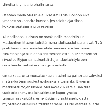
vihreiltä ja ympäristöhallinnosta.
Otetaan mallia Metso-ajatuksesta: Ei ole luonnon eikä
ympäristön kannalta huonoa, jos asioita ajatellaan
kokonaisuuksina ja prosesseina.
Aluehallinnon uudistus on maakunnille mahdollisuus.
Maakuntien liittojen kehittämismahdollisuudet paranevat. Työ
ja elinkeinoministeriöiden yhdistyminen poistaa monia
elinkeinojen ja alueiden kehittämisen esteitä. Metsäsektori
nivoutuu Elyjen ja maakuntaliittojen aluekehitykseen
uudistuvalla metsäkeskusorganisaatiolla.
On tärkeää, että metsäkeskusten toiminta painottuu vahvaksi
metsäklusterin puolestapuhujaksi ja toimijaksi Elyjen ja
maakuntaliittojen rinnalla. Metsäkeskuksista ei saa tulla
uudistuksen myötä laintulkintaan käpertyneitä
viranomaisyksiköitä, ei myöskään yleistä mielipidettä
myötäileviä alueellisia "diskuteeraajia". Ei ole vaarallista, että