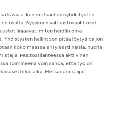
sä kasvaa, kun metsänhoitoyhdistysten
jen osalta. Syyskuun valtuustovaalit ovat
tuustot linjaavat, miten heidän oma
t. Yhdistysten hallintoon pitää löytyä paljon
otaan koko maassa erityisesti naisia, nuoria
istajia. Muutostilanteessa aktiivinen
ossa toimineena voin sanoa, että työ on
kasasettelun aika. Metsänomistajat,