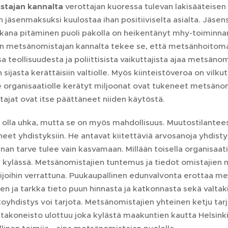
stajan kannalta
verottajan kuoressa tulevan lakisääteis
 jäsenmaksuksi kuulostaa ihan positiiviselta asialta. Jäs
ukana pitäminen puoli pakolla on heikentänyt mhy-toiminna
n metsänomistajan kannalta tekee se, että metsänhoitomak
a teollisuudesta ja poliittisista vaikuttajista ajaa metsäno
 sijasta kerättäisiin valtiolle. Myös kiinteistöveroa on vilku
e organisaatiolle kerätyt miljoonat ovat tukeneet metsänomi
ajat ovat itse päättäneet niiden käytöstä.
 olla uhka, mutta se on myös mahdollisuus. Muutostilantee
neet yhdistyksiin. He antavat kiitettäviä arvosanoja yhdist
an tarve tulee vain kasvamaan. Millään toisella organisaat
 kylässä. Metsänomistajien tuntemus ja tiedot omistajien m
mijoihin verrattuna. Puukaupallinen edunvalvonta erottaa mei
nen ja tarkka tieto puun hinnasta ja katkonnasta sekä valtak
yhdistys voi tarjota. Metsänomistajien yhteinen ketju tarj
akoneisto ulottuu joka kylästä maakuntien kautta Helsinkii