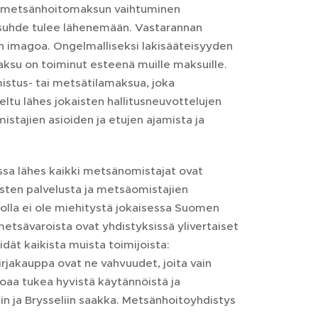
en metsänhoitomaksun vaihtuminen
ensuhde tulee lähenemään. Vastarannan
n imagoa. Ongelmalliseksi lakisääteisyyden
su on toiminut esteenä muille maksuille.
mistus- tai metsätilamaksua, joka
teltu lähes jokaisten hallitusneuvottelujen
stajien asioiden ja etujen ajamista ja
ssa lähes kaikki metsänomistajat ovat
ysten palvelusta ja metsäomistajien
iolla ei ole miehitystä jokaisessa Suomen
etsävaroista ovat yhdistyksissä ylivertaiset
dät kaikista muista toimijoista:
irjakauppa ovat ne vahvuudet, joita vain
oaa tukea hyvistä käytännöistä ja
n ja Brysseliin saakka. Metsänhoitoyhdistys