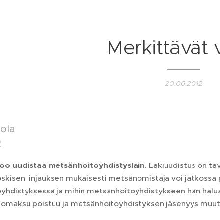
Merkittävät v
20.06.2012
rola
2
ikoo uudistaa metsänhoitoyhdistyslain
. Lakiuudistus on t
oskisen linjauksen mukaisesti metsänomistaja voi jatkossa
yhdistyksessä ja mihin metsänhoitoyhdistykseen hän halua
omaksu poistuu ja metsänhoitoyhdistyksen jäsenyys muut