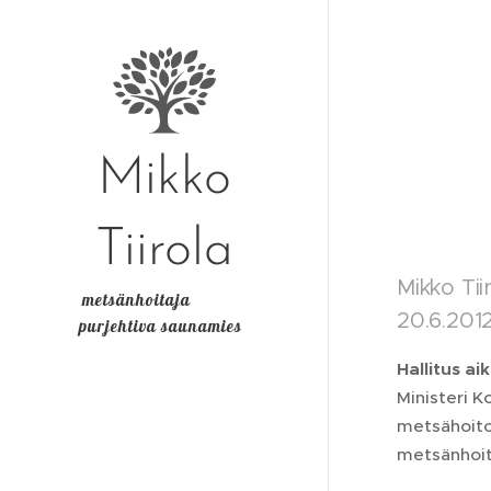
Mikko
Tiirola
Mikko Tii
metsänhoitaja
20.6.201
purjehtiva saunamies
Hallitus a
Ministeri K
metsähoito
metsänhoit