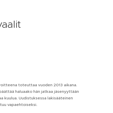
aalit
avoitteena toteuttaa vuoden 2013 aikana.
 päättää haluaako hän jatkaa jäsenyyttään
a kuulua. Uudistuksessa lakisääteinen
tuu vapaehtoiseksi.