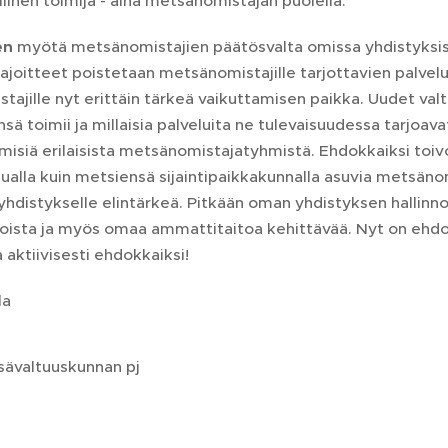
linen toimija - aina metsänomistajan puolella.
en
myötä metsänomistajien päätösvalta omissa yhdistyksis
ajoitteet poistetaan metsänomistajille tarjottavien palvelu
ajille nyt erittäin tärkeä vaikuttamisen paikka. Uudet val
sä toimii ja millaisia palveluita ne tulevaisuudessa tarjoava
ihmisiä erilaisista metsänomistajatyhmistä. Ehdokkaiksi toiv
alla kuin metsiensä sijaintipaikkakunnalla asuvia metsänom
 yhdistykselle elintärkeä. Pitkään oman yhdistyksen hallinn
toista ja myös omaa ammattitaitoa kehittävää. Nyt on ehdo
aktiivisesti ehdokkaiksi!
la
ävaltuuskunnan pj