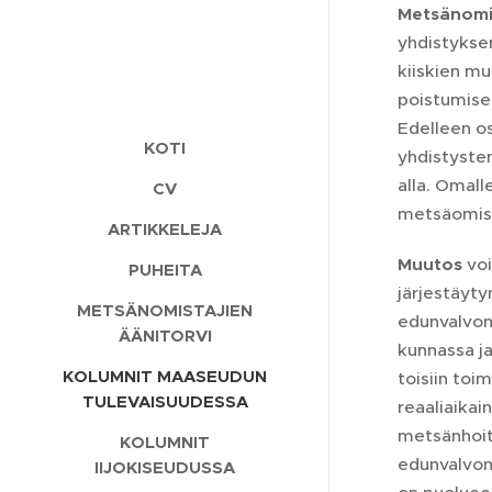
Metsänomi
yhdistyksen
kiiskien m
poistumise
Edelleen os
KOTI
yhdistysten
alla. Omall
CV
metsäomist
ARTIKKELEJA
Muutos
voi
PUHEITA
järjestäyty
METSÄNOMISTAJIEN
edunvalvonn
ÄÄNITORVI
kunnassa ja
KOLUMNIT MAASEUDUN
toisiin toi
TULEVAISUUDESSA
reaaliaikai
metsänhoito
KOLUMNIT
edunvalvont
IIJOKISEUDUSSA