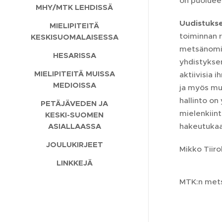
on puolueel
MHY/MTK LEHDISSÄ
Uudistuks
MIELIPITEITÄ
toiminnan r
KESKISUOMALAISESSA
metsänomist
HESARISSA
yhdistyksen
MIELIPITEITÄ MUISSA
aktiivisia 
MEDIOISSA
ja myös muu
hallinto on
PETÄJÄVEDEN JA
mielenkiin
KESKI-SUOMEN
hakeutukaa 
ASIALLAASSA
JOULUKIRJEET
Mikko Tiiro
LINKKEJÄ
MTK:n mets