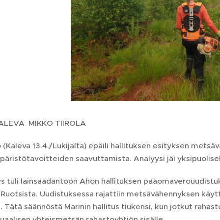
ALEVA MIKKO TIIROLA
 (Kaleva 13.4./Lukijalta) epäili hallituksen esityksen met
päristötavoitteiden saavuttamista. Analyysi jäi yksipuolise
 tuli lainsäädäntöön Ahon hallituksen pääomaverouudistukse
n Ruotsista. Uudistuksessa rajattiin metsävähennyksen käyttöo
. Tätä säännöstä Marinin hallitus tiukensi, kun jotkut rahast
tuaalisen yhteismetsän rahastoyhtiön sisälle.