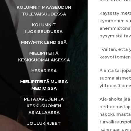
KOLUMNIT MAASEUDUN
Käytetty mets
TULEVAISUUDESSA
kymmenen vuode
KOLUMNIT
enemmistönä 
IIJOKISEUDUSSA
pysymistä tav
MHY/MTK LEHDISSÄ
"Väitän, että
MIELIPITEITÄ
kasvottomien
KESKISUOMALAISESSA
Pientä tai jo
HESARISSA
suomalaismets
MIELIPITEITÄ MUISSA
yhteensä omis
MEDIOISSA
Ala-aholta jä
PETÄJÄVEDEN JA
KESKI-SUOMEN
perheomistaju
ASIALLAASSA
näkökulmasta
turvallisuuspo
JOULUKIRJEET
isänmaan pysy