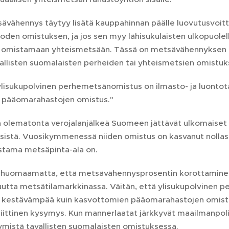
ävähennys täytyy lisätä kauppahinnan päälle luovutusvoitt
n omistuksen, ja jos sen myy lähisukulaisten ulkopuolelle t
omistamaan yhteismetsään. Tässä on metsävähennyksen me
allisten suomalaisten perheiden tai yhteismetsien omistuk
 ylisukupolvinen perhemetsänomistus on ilmasto- ja luont
 pääomarahastojen omistus."
pa olematonta verojalanjälkeä Suomeen jättävät ulkomaiset
istä. Vuosikymmenessä niiden omistus on kasvanut nollast
tama metsäpinta-ala on.
ä huomaamatta, että metsävähennysprosentin korottaminen 
utta metsätilamarkkinassa. Väitän, että ylisukupolvinen p
 kestävämpää kuin kasvottomien pääomarahastojen omistu
liittinen kysymys. Kun mannerlaatat järkkyvät maailmanpoli
mistä tavallisten suomalaisten omistuksessa.