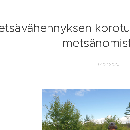
t­sä­vä­hen­nyk­sen korotu
met­sän­omis­
17.04.2025