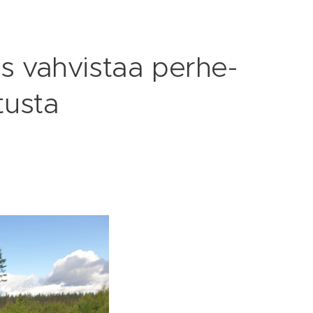
s vah­vis­taa per­he­
tus­ta