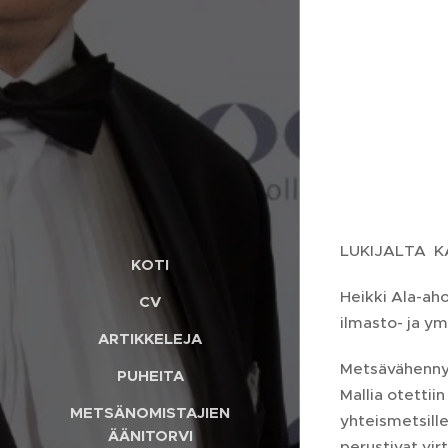
LUKIJALTA K
KOTI
Heikki Ala-aho
CV
ilmasto- ja ym
ARTIKKELEJA
Metsävähennys
PUHEITA
Mallia otettii
METSÄNOMISTAJIEN
yhteismetsille
ÄÄNITORVI
perustivat vir