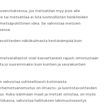
overotuksessa, jos metsätilan myy pois alle
ai metsätilaa ei liitä luonnollisten henkilöiden
tsäpoliittinen idea. Se vahvistaa metsien
sessa.
otavoitteiden näkökulmasta kestävämpää kuin
 metsärahastot ovat kasvattaneet rajusti omistustaan
a jo suuremmaksi kuin kuntien ja seurakuntien
vahvistaa suhteellisesti kotimaista
erhemetsänomistus on ilmasto- ja luontotavoitteiden
s. Kuka isänmaan maat ja metsät omistaa, on myös
tiikassa, vahvistaa hallituksen lakimuutosesitys