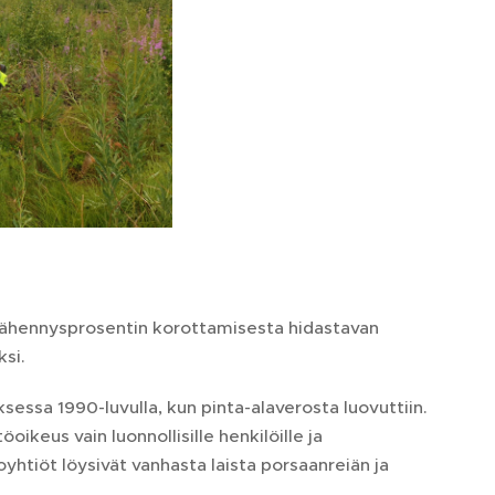
sävähennysprosentin korottamisesta hidastavan
ksi.
ssa 1990-luvulla, kun pinta-alaverosta luovuttiin.
ikeus vain luonnollisille henkilöille ja
oyhtiöt löysivät vanhasta laista porsaanreiän ja