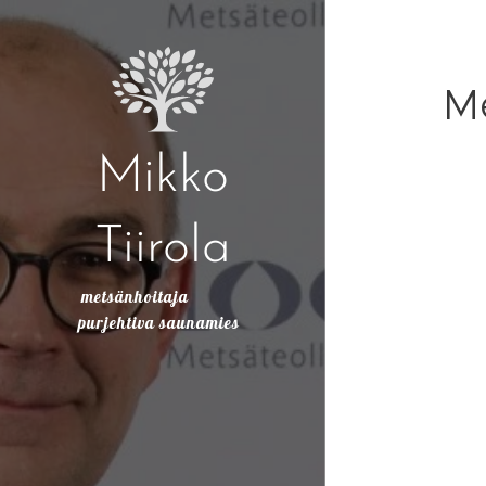
Me
Mikko
Tiirola
metsänhoitaja
purjehtiva saunamies