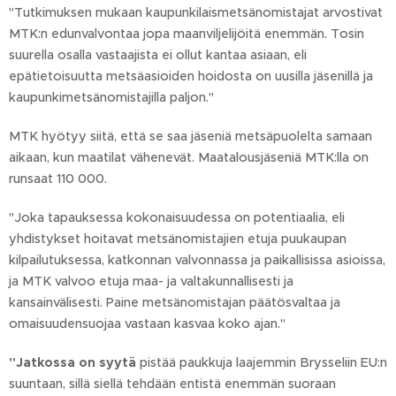
"Tutkimuksen mukaan kaupunkilaismetsänomistajat arvostivat
MTK:n edunvalvontaa jopa maanviljelijöitä enemmän. Tosin
suurella osalla vastaajista ei ollut kantaa asiaan, eli
epätietoisuutta metsäasioiden hoidosta on uusilla jäsenillä ja
kaupunkimetsänomistajilla paljon."
MTK hyötyy siitä, että se saa jäseniä metsäpuolelta samaan
aikaan, kun maatilat vähenevät. Maatalousjäseniä MTK:lla on
runsaat 110 000.
"Joka tapauksessa kokonaisuudessa on potentiaalia, eli
yhdistykset hoitavat metsänomistajien etuja puukaupan
kilpailutuksessa, katkonnan valvonnassa ja paikallisissa asioissa,
ja MTK valvoo etuja maa- ja valtakunnallisesti ja
kansainvälisesti. Paine metsänomistajan päätösvaltaa ja
omaisuudensuojaa vastaan kasvaa koko ajan."
"Jatkossa on syytä
pistää paukkuja laajemmin Brysseliin EU:n
suuntaan, sillä siellä tehdään entistä enemmän suoraan