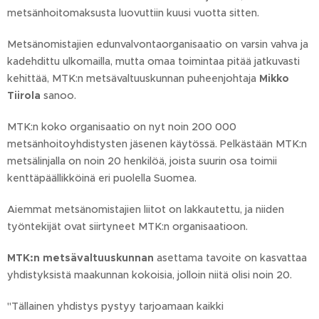
metsänhoitomaksusta luovuttiin kuusi vuotta sitten.
Metsänomistajien edunvalvontaorganisaatio on varsin vahva ja
kadehdittu ulkomailla, mutta omaa toimintaa pitää jatkuvasti
kehittää, MTK:n metsävaltuuskunnan puheenjohtaja
Mikko
Tiirola
sanoo.
MTK:n koko organisaatio on nyt noin 200 000
metsänhoitoyhdistysten jäsenen käytössä. Pelkästään MTK:n
metsälinjalla on noin 20 henkilöä, joista suurin osa toimii
kenttäpäällikköinä eri puolella Suomea.
Aiemmat metsänomistajien liitot on lakkautettu, ja niiden
työntekijät ovat siirtyneet MTK:n organisaatioon.
MTK:n metsävaltuuskunnan
asettama tavoite on kasvattaa
yhdistyksistä maakunnan kokoisia, jolloin niitä olisi noin 20.
"Tällainen yhdistys pystyy tarjoamaan kaikki