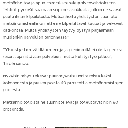
metsänhoitoa ja apua esimerkiksi sukupolvenvaihdokseen.
"Yhtiöt pyrkivät saamaan sopimusasiakkaita, jolloin ne saavat
puuta ilman kilpailutusta. Metsänhoitoyhdistysten suuri etu
metsänomistajalle on, että ne kilpailuttavat kaupat ja valvovat
katkontaa. Mutta yhdistysten täytyy pystyä pärjäämään
muidenkin palvelujen tarjonnassa."
"Yhdistysten välillä on eroja
ja pienimmillä ei ole tarpeeksi
resursseja riittävään palveluun, mutta kehitystyö jatkuu",
Tiirola sanoo.
Nykyisin mhy:t tekevät puunmyyntisuunnitelmista kaksi
kolmannesta ja puukaupoista 40 prosenttia metsänomistajien
puolesta.​
Metsänhoitotöistä ne suunnittelevat ja toteuttavat noin 80
prosenttia.