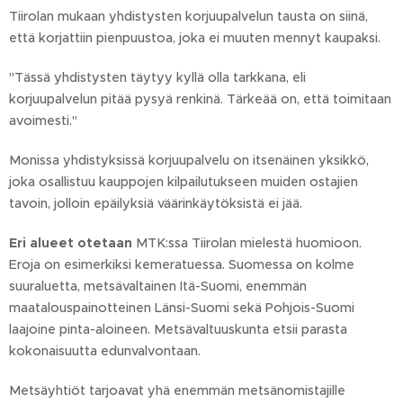
Tiirolan mukaan yhdistysten korjuupalvelun tausta on siinä,
että korjattiin pienpuustoa, joka ei muuten mennyt kaupaksi.
"Tässä yhdistysten täytyy kyllä olla tarkkana, eli
korjuupalvelun pitää pysyä renkinä. Tärkeää on, että toimitaan
avoimesti."
Monissa yhdistyksissä korjuupalvelu on itsenäinen yksikkö,
joka osallistuu kauppojen kilpailutukseen muiden ostajien
tavoin, jolloin epäilyksiä väärinkäytöksistä ei jää.
Eri alueet otetaan
MTK:ssa Tiirolan mielestä huomioon.
Eroja on esimerkiksi kemeratuessa. Suomessa on kolme
suuraluetta, metsävaltainen Itä-Suomi, enemmän
maatalouspainotteinen Länsi-Suomi sekä Pohjois-Suomi
laajoine pinta-aloineen. Metsävaltuuskunta etsii parasta
kokonaisuutta edunvalvontaan.
Metsäyhtiöt tarjoavat yhä enemmän metsänomistajille