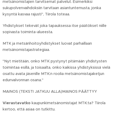
metsänomistajien tarvitsemat palvelut. Esimerkiksi
sukupolvenvaihdoksiin tarvitaan asiantuntemusta, jonka
kysyntä kasvaa rajusti", Tiirola toteaa.
Yhdistykset tekevät joka tapauksessa itse päätökset niille
sopivasta toiminta-alueesta.
MTK ja metsänhoitoyhdistykset luovat parhaillaan
metsänomistajastrategiaa.
"Nyt mietitään, onko MTK pystynyt pitämään yhdistysten
toimintaa esillä, ja toisaalta, onko kaikissa yhdistyksissä vielä
osattu avata jäsenille MTK:n roolia metsänomistajaketjun
edunvalvonnan osana."
MAINOS (TEKSTI JATKUU ALLA)MAINOS PÄÄTTYY
Vierastavatko
kaupunkimetsänomistajat MTK:ta? Tiirola
kertoo, että asiaa on tutkittu.