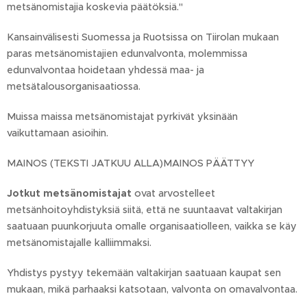
metsänomistajia koskevia päätöksiä."
Kansainvälisesti Suomessa ja Ruotsissa on Tiirolan mukaan
paras metsänomistajien edunvalvonta, molemmissa
edunvalvontaa hoidetaan yhdessä maa- ja
metsätalousorganisaatiossa.
Muissa maissa metsänomistajat pyrkivät yksinään
vaikuttamaan asioihin.
MAINOS (TEKSTI JATKUU ALLA)MAINOS PÄÄTTYY
Jotkut metsänomistajat
ovat arvostelleet
metsänhoitoyhdistyksiä siitä, että ne suuntaavat valtakirjan
saatuaan puunkorjuuta omalle organisaatiolleen, vaikka se käy
metsänomistajalle kalliimmaksi.
Yhdistys pystyy tekemään valtakirjan saatuaan kaupat sen
mukaan, mikä parhaaksi katsotaan, valvonta on omavalvontaa.