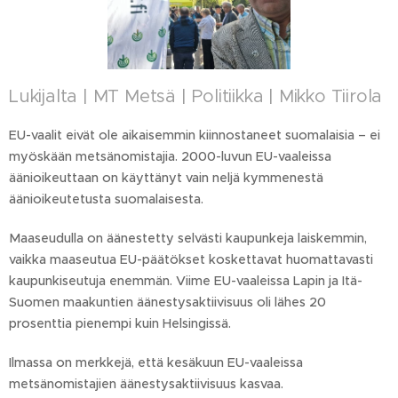
Lukijalta | MT Metsä | Politiikka | Mikko Tiirola
EU-vaalit eivät ole aikaisemmin kiinnostaneet suomalaisia – ei
myöskään metsänomistajia. 2000-luvun EU-vaaleissa
äänioikeuttaan on käyttänyt vain neljä kymmenestä
äänioikeutetusta suomalaisesta.
Maaseudulla on äänestetty selvästi kaupunkeja laiskemmin,
vaikka maaseutua EU-päätökset koskettavat huomattavasti
kaupunkiseutuja enemmän. Viime EU-vaaleissa Lapin ja Itä-
Suomen maakuntien äänestysaktiivisuus oli lähes 20
prosenttia pienempi kuin Helsingissä.
Ilmassa on merkkejä, että kesäkuun EU-vaaleissa
metsänomistajien äänestysaktiivisuus kasvaa.