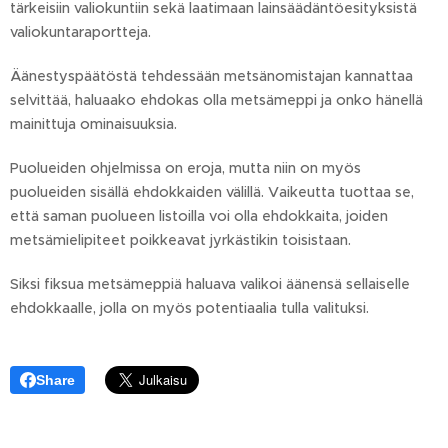
tärkeisiin valiokuntiin sekä laatimaan lainsäädäntöesityksistä
valiokuntaraportteja.
Äänestyspäätöstä tehdessään metsänomistajan kannattaa
selvittää, haluaako ehdokas olla metsämeppi ja onko hänellä
mainittuja ominaisuuksia.
Puolueiden ohjelmissa on eroja, mutta niin on myös
puolueiden sisällä ehdokkaiden välillä. Vaikeutta tuottaa se,
että saman puolueen listoilla voi olla ehdokkaita, joiden
metsämielipiteet poikkeavat jyrkästikin toisistaan.
Siksi fiksua metsämeppiä haluava valikoi äänensä sellaiselle
ehdokkaalle, jolla on myös potentiaalia tulla valituksi.
Share