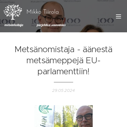
Mikko Tiirola
metsänhoitaja purjehtiva saunamies
Metsänomistaja - äänestä
metsämeppejä EU-
parlamenttiin!
29.05.2024