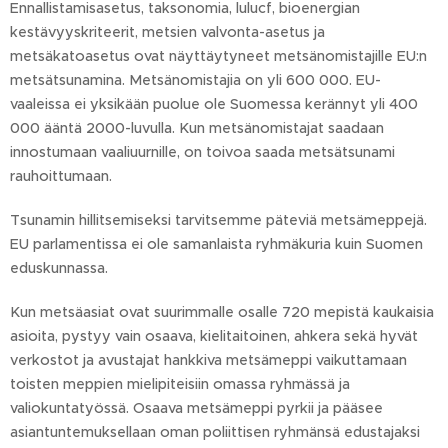
Ennallistamisasetus, taksonomia, lulucf, bioenergian
kestävyyskriteerit, metsien valvonta-asetus ja
metsäkatoasetus ovat näyttäytyneet metsänomistajille EU:n
metsätsunamina. Metsänomistajia on yli 600 000. EU-
vaaleissa ei yksikään puolue ole Suomessa kerännyt yli 400
000 ääntä 2000-luvulla. Kun metsänomistajat saadaan
innostumaan vaaliuurnille, on toivoa saada metsätsunami
rauhoittumaan.
Tsunamin hillitsemiseksi tarvitsemme päteviä metsämeppejä.
EU parlamentissa ei ole samanlaista ryhmäkuria kuin Suomen
eduskunnassa.
Kun metsäasiat ovat suurimmalle osalle 720 mepistä kaukaisia
asioita, pystyy vain osaava, kielitaitoinen, ahkera sekä hyvät
verkostot ja avustajat hankkiva metsämeppi vaikuttamaan
toisten meppien mielipiteisiin omassa ryhmässä ja
valiokuntatyössä. Osaava metsämeppi pyrkii ja pääsee
asiantuntemuksellaan oman poliittisen ryhmänsä edustajaksi