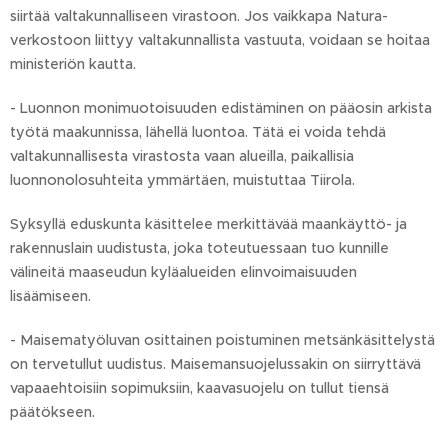
siirtää valtakunnalliseen virastoon. Jos vaikkapa Natura-
verkostoon liittyy valtakunnallista vastuuta, voidaan se hoitaa
ministeriön kautta.
- Luonnon monimuotoisuuden edistäminen on pääosin arkista
työtä maakunnissa, lähellä luontoa. Tätä ei voida tehdä
valtakunnallisesta virastosta vaan alueilla, paikallisia
luonnonolosuhteita ymmärtäen, muistuttaa Tiirola.
Syksyllä eduskunta käsittelee merkittävää maankäyttö- ja
rakennuslain uudistusta, joka toteutuessaan tuo kunnille
välineitä maaseudun kyläalueiden elinvoimaisuuden
lisäämiseen.
- Maisematyöluvan osittainen poistuminen metsänkäsittelystä
on tervetullut uudistus. Maisemansuojelussakin on siirryttävä
vapaaehtoisiin sopimuksiin, kaavasuojelu on tullut tiensä
päätökseen.