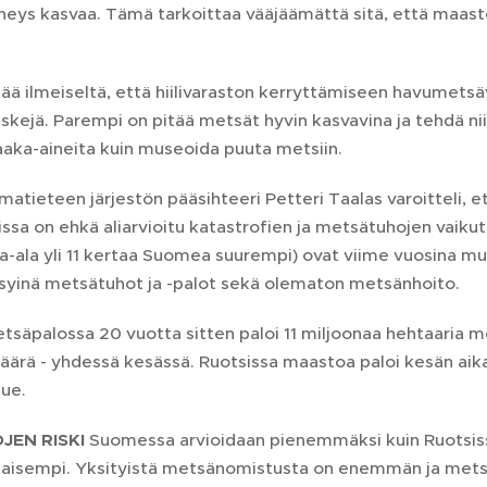
iheys kasvaa. Tämä tarkoittaa vääjäämättä sitä, että maa
ää ilmeiseltä, että hiilivaraston kerryttämiseen havumetsä
iskejä. Parempi on pitää metsät hyvin kasvavina ja tehdä n
 raaka-aineita kuin museoida puuta metsiin.
matieteen järjestön pääsihteeri Petteri Taalas varoitteli,
missa on ehkä aliarvioitu katastrofien ja metsätuhojen vaik
-ala yli 11 kertaa Suomea suurempi) ovat viime vuosina muut
- syinä metsätuhot ja -palot sekä olematon metsänhoito.
etsäpalossa 20 vuotta sitten paloi 11 miljoonaa hehtaaria
äärä - yhdessä kesässä. Ruotsissa maastoa paloi kesän ai
lue.
JEN RISKI
Suomessa arvioidaan pienemmäksi kuin Ruotsiss
aisempi. Yksityistä metsänomistusta on enemmän ja metsä