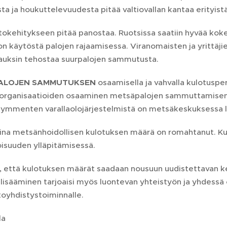
ta ja houkuttelevuudesta pitää valtiovallan kantaa erityist
tokehitykseen pitää panostaa. Ruotsissa saatiin hyvää kok
on käytöstä palojen rajaamisessa. Viranomaisten ja yrittäjie
sauksin tehostaa suurpalojen sammutusta.
ALOJEN SAMMUTUKSEN
osaamisella ja vahvalla kulotusper
organisaatioiden osaaminen metsäpalojen sammuttamisen 
ymmenten varallaolojärjestelmistä on metsäkeskuksessa l
ina metsänhoidollisen kulotuksen määrä on romahtanut. Ku
suuden ylläpitämisessä.
, että kulotuksen määrät saadaan nousuun uudistettavan 
lisääminen tarjoaisi myös luontevan yhteistyön ja yhdessä o
oyhdistystoiminnalle.
la