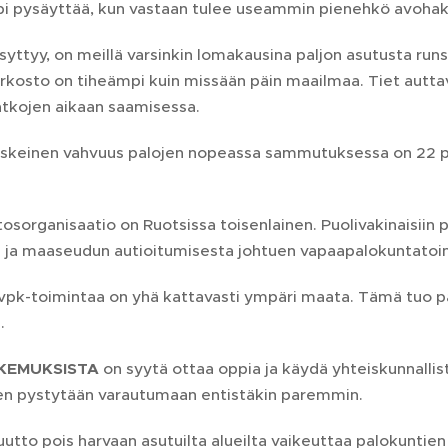
i pysäyttää, kun vastaan tulee useammin pienehkö avohak
 syttyy, on meillä varsinkin lomakausina paljon asutusta r
rkosto on tiheämpi kuin missään päin maailmaa. Tiet autt
atkojen aikaan saamisessa.
keinen vahvuus palojen nopeassa sammutuksessa on 22 p
tosorganisaatio on Ruotsissa toisenlainen. Puolivakinaisiin p
tä ja maaseudun autioitumisesta johtuen vapaapalokuntatoim
pk-toimintaa on yhä kattavasti ympäri maata. Tämä tuo pa
.
KEMUKSISTA
on syytä ottaa oppia ja käydä yhteiskunnallis
n pystytään varautumaan entistäkin paremmin.
tto pois harvaan asutuilta alueilta vaikeuttaa palokuntien