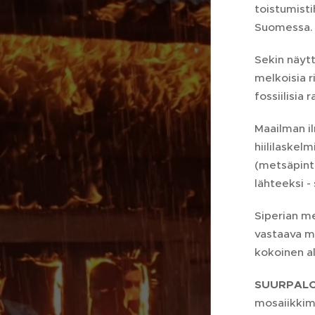
toistumist
Suomessa.
Sekin näytt
melkoisia r
fossiilisia
Maailman il
hiililaskel
(metsäpinta
lähteeksi 
Siperian m
vastaava m
kokoinen a
SUURPALO
mosaiikkim