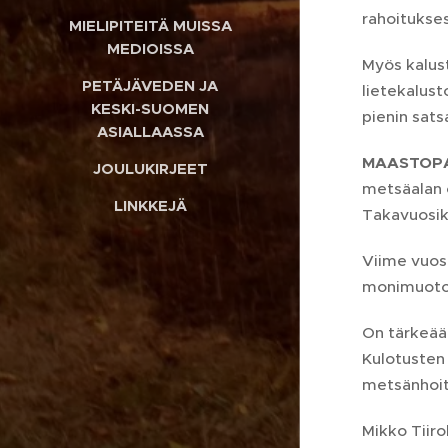
rahoitukses
MIELIPITEITÄ MUISSA
MEDIOISSA
Myös kalus
PETÄJÄVEDEN JA
lietekalust
KESKI-SUOMEN
pienin sat
ASIALLAASSA
MAASTOP
JOULUKIRJEET
metsäalan 
LINKKEJÄ
Takavuosik
Viime vuos
monimuotoi
On tärkeää
Kulotusten 
metsänhoit
Mikko Tiiro