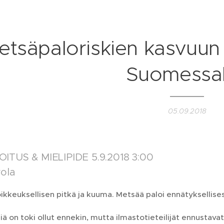
etsäpaloriskien kasvuun
Suomessa
05.09.2018
ITUS & MIELIPIDE 5.9.2018 3:00
rola
oikkeuksellisen pitkä ja kuuma. Metsää paloi ennätyksellis
ä on toki ollut ennekin, mutta ilmastotieteilijät ennustavat