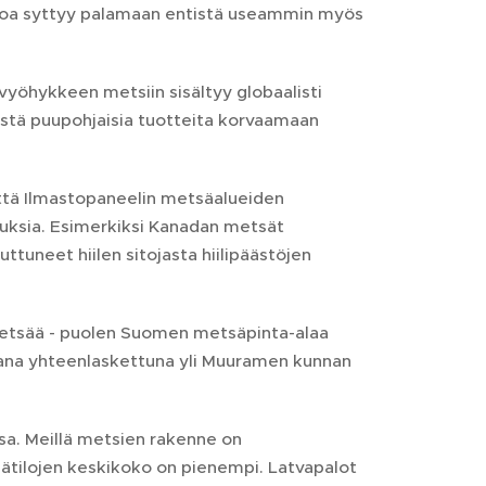
stoa syttyy palamaan entistä useammin myös
vyöhykkeen metsiin sisältyy globaalisti
iistä puupohjaisia tuotteita korvaamaan
 että Ilmastopaneelin metsäalueiden
utuksia. Esimerkiksi Kanadan metsät
tuneet hiilen sitojasta hiilipäästöjen
 metsää - puolen Suomen metsäpinta-alaa
kana yhteenlaskettuna yli Muuramen kunnan
a. Meillä metsien rakenne on
tilojen keskikoko on pienempi. Latvapalot