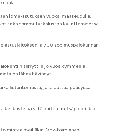
kuuala.
unsaan loma-asutuksen vuoksi maaseudulla.
avat sekä sammutuskaluston kuljettamisessa
elastuslaitoksen ja 700 sopimuspalokunnan
alokuntiin siirryttiin jo vuosikymmeniä
inta on lähes hävinnyt.
ikallistuntemusta, joka auttaa pääsyssä
ta keskustelua siitä, miten metsäpaloriskin
 toimintaa meilläkin. Vpk-toiminnan