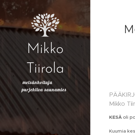
M
Mikko
Tiirola
metsänhoitaja
purjehtiva saunamies
PÄÄKIRJO
Mikko Tii
KESÄ
oli p
Kuumia kesi