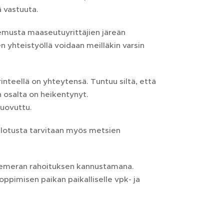
ä vastuuta.
emusta maaseutuyrittäjien järeän
n yhteistyöllä voidaan meilläkin varsin
inteellä on yhteytensä. Tuntuu siltä, että
osalta on heikentynyt.
uovuttu.
lotusta tarvitaan myös metsien
kemeran rahoituksen kannustamana.
ppimisen paikan paikalliselle vpk- ja