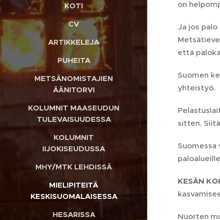
on helpomp
KOTI
CV
Ja jos palo
Metsätieve
ARTIKKELEJA
että palok
PUHEITA
Suomen kes
METSÄNOMISTAJIEN
yhteistyö.
ÄÄNITORVI
KOLUMNIT MAASEUDUN
Pelastuslai
TULEVAISUUDESSA
sitten. Sii
KOLUMNIT
Suomessa v
IIJOKISEUDUSSA
paloalueille
MHY/MTK LEHDISSÄ
KESÄN KO
MIELIPITEITÄ
kasvamisee
KESKISUOMALAISESSA
HESARISSA
Nuorten muu