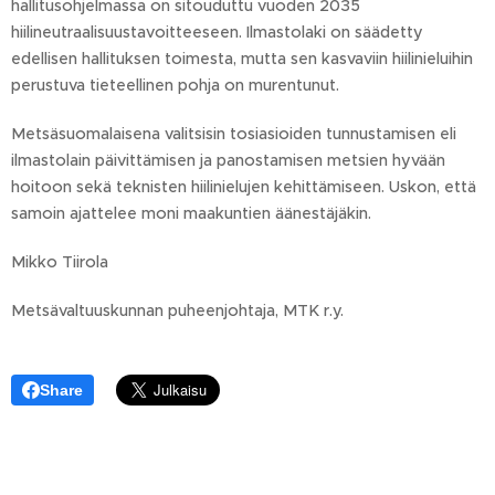
hallitusohjelmassa on sitouduttu vuoden 2035
hiilineutraalisuustavoitteeseen. Ilmastolaki on säädetty
edellisen hallituksen toimesta, mutta sen kasvaviin hiilinieluihin
perustuva tieteellinen pohja on murentunut.
Metsäsuomalaisena valitsisin tosiasioiden tunnustamisen eli
ilmastolain päivittämisen ja panostamisen metsien hyvään
hoitoon sekä teknisten hiilinielujen kehittämiseen. Uskon, että
samoin ajattelee moni maakuntien äänestäjäkin.
Mikko Tiirola
Metsävaltuuskunnan puheenjohtaja, MTK r.y.
Share