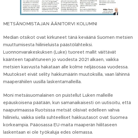
METSÄNOMISTAJAN ÄÄNITORVI KOLUMNI
Median otsikot ovat kirkuneet tänä keväänä Suomen metsien
muuttumisesta hiilinieluista päästölähteiksi.
Luonnonvarakeskuksen (Luke) tuoreet mallit väittävät
käänteen tapahtuneen jo vuodesta 2021 alkaen, vaikka
metsien kasvusta hakataan alle kolme neljäsosaa vuodessa.
Muutokset eivät selity hakkumäärin muutoksilla, vaan lähinnä
maaperähiilen uusilla laskentamalleilla.
Moni metsäsuomalainen on puistellut Luken malleille
epäuskoisena päätään, kun samanaikaisesti on uutisoitu, että
naapurimaassa Ruotsissa metsät olisivat edelleen vahva
hiilinielu, vaikka siellä suhteelliset hakkuutasot ovat Suomea
korkeampia. Pääosassa EU-maita maaperän hiilitaseen
laskentaan ei ole työkaluja edes olemassa.