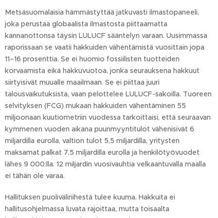
Metsäsuomalaisia hämmästyttää jatkuvasti ilmastopaneeli,
joka perustaa globaalista ilmastosta piittaamatta
kannanottonsa täysin LULUCF sääntelyn varaan. Uusimmassa
raporissaan se vaatii hakkuiden vähentämistä vuosittain jopa
11–16 prosenttia. Se ei huomio fossiilisten tuotteiden
korvaamista eikä hakkuvuotoa, jonka seurauksena hakkuut
siirtyisivät muualle maailmaan. Se ei piittaa juuri
talousvaikutuksista, vaan pelottelee LULUCF-sakoilla. Tuoreen
selvityksen (FCG) mukaan hakkuiden vähentäminen 55
miljoonaan kuutiometriin vuodessa tarkoittaisi, että seuraavan
kymmenen vuoden aikana puunmyyntitulot vähenisivät 6
miljardilla eurolla, valtion tulot 5,5 miljardilla, yritysten
maksamat palkat 7,5 miljardilla eurolla ja henkilötyövuodet
lähes 9 000:lla. 12 miljardin vuosivauhtia velkaantuvalla maalla
ei tähän ole varaa.
Hallituksen puoliväliriihestä tulee kuuma. Hakkuita ei
hallitusohjelmassa luvata rajoittaa, mutta toisaalta