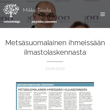
Mikko Tiirola
metsänhoitaja purjehtiva saunamies
Metsäsuomalainen ihmeissään
ilmastolaskennasta
23.04.2025