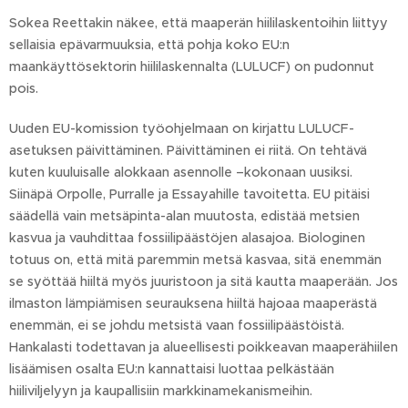
Sokea Reettakin näkee, että maaperän hiililaskentoihin liittyy
sellaisia epävarmuuksia, että pohja koko EU:n
maankäyttösektorin hiililaskennalta (LULUCF) on pudonnut
pois.
Uuden EU-komission työohjelmaan on kirjattu LULUCF-
asetuksen päivittäminen. Päivittäminen ei riitä. On tehtävä
kuten kuuluisalle alokkaan asennolle –kokonaan uusiksi.
Siinäpä Orpolle, Purralle ja Essayahille tavoitetta. EU pitäisi
säädellä vain metsäpinta-alan muutosta, edistää metsien
kasvua ja vauhdittaa fossiilipäästöjen alasajoa. Biologinen
totuus on, että mitä paremmin metsä kasvaa, sitä enemmän
se syöttää hiiltä myös juuristoon ja sitä kautta maaperään. Jos
ilmaston lämpiämisen seurauksena hiiltä hajoaa maaperästä
enemmän, ei se johdu metsistä vaan fossiilipäästöistä.
Hankalasti todettavan ja alueellisesti poikkeavan maaperähiilen
lisäämisen osalta EU:n kannattaisi luottaa pelkästään
hiiliviljelyyn ja kaupallisiin markkinamekanismeihin.