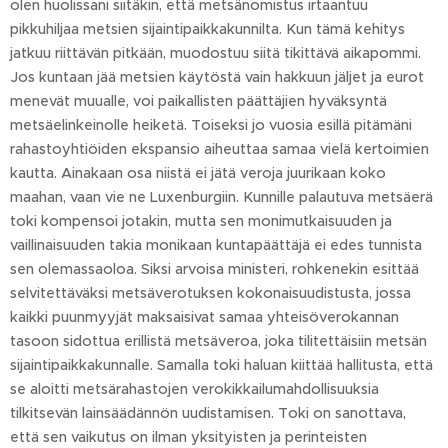
olen huolissani siitäkin, että metsänomistus irtaantuu
pikkuhiljaa metsien sijaintipaikkakunnilta. Kun tämä kehitys
jatkuu riittävän pitkään, muodostuu siitä tikittävä aikapommi.
Jos kuntaan jää metsien käytöstä vain hakkuun jäljet ja eurot
menevät muualle, voi paikallisten päättäjien hyväksyntä
metsäelinkeinolle heiketä. Toiseksi jo vuosia esillä pitämäni
rahastoyhtiöiden ekspansio aiheuttaa samaa vielä kertoimien
kautta. Ainakaan osa niistä ei jätä veroja juurikaan koko
maahan, vaan vie ne Luxenburgiin. Kunnille palautuva metsäerä
toki kompensoi jotakin, mutta sen monimutkaisuuden ja
vaillinaisuuden takia monikaan kuntapäättäjä ei edes tunnista
sen olemassaoloa. Siksi arvoisa ministeri, rohkenekin esittää
selvitettäväksi metsäverotuksen kokonaisuudistusta, jossa
kaikki puunmyyjät maksaisivat samaa yhteisöverokannan
tasoon sidottua erillistä metsäveroa, joka tilitettäisiin metsän
sijaintipaikkakunnalle. Samalla toki haluan kiittää hallitusta, että
se aloitti metsärahastojen verokikkailumahdollisuuksia
tilkitsevän lainsäädännön uudistamisen. Toki on sanottava,
että sen vaikutus on ilman yksityisten ja perinteisten