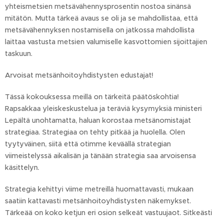
yhteismetsien metsävähennysprosentin nostoa sinänsä
mitätön. Mutta tärkeä avaus se oli ja se mahdollistaa, että
metsävähennyksen nostamisella on jatkossa mahdollista
laittaa vastusta metsien valumiselle kasvottomien sijoittajien
taskuun.
Arvoisat metsänhoitoyhdistysten edustajat!
Tässä kokouksessa meillä on tärkeitä päätöskohtia!
Rapsakkaa yleiskeskustelua ja teräviä kysymyksiä ministeri
Lepältä unohtamatta, haluan korostaa metsänomistajat
strategiaa. Strategiaa on tehty pitkää ja huolella. Olen
tyytyväinen, siitä että otimme keväällä strategian
viimeistelyssä aikalisän ja tänään strategia saa arvoisensa
käsittelyn.
Strategia kehittyi viime metreillä huomattavasti, mukaan
saatiin kattavasti metsänhoitoyhdistysten näkemykset.
Tärkeää on koko ketjun eri osion selkeät vastuujaot. Sitkeästi