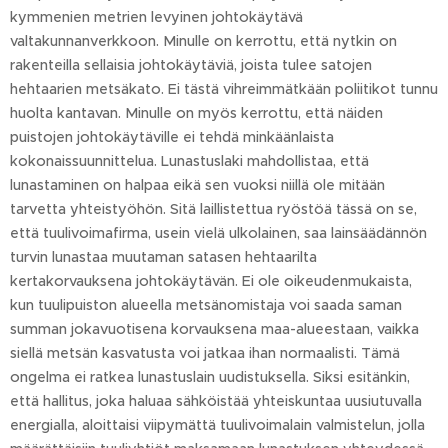
kymmenien metrien levyinen johtokäytävä
valtakunnanverkkoon. Minulle on kerrottu, että nytkin on
rakenteilla sellaisia johtokäytäviä, joista tulee satojen
hehtaarien metsäkato. Ei tästä vihreimmätkään poliitikot tunnu
huolta kantavan. Minulle on myös kerrottu, että näiden
puistojen johtokäytäville ei tehdä minkäänlaista
kokonaissuunnittelua. Lunastuslaki mahdollistaa, että
lunastaminen on halpaa eikä sen vuoksi niillä ole mitään
tarvetta yhteistyöhön. Sitä laillistettua ryöstöä tässä on se,
että tuulivoimafirma, usein vielä ulkolainen, saa lainsäädännön
turvin lunastaa muutaman satasen hehtaarilta
kertakorvauksena johtokäytävän. Ei ole oikeudenmukaista,
kun tuulipuiston alueella metsänomistaja voi saada saman
summan jokavuotisena korvauksena maa-alueestaan, vaikka
siellä metsän kasvatusta voi jatkaa ihan normaalisti. Tämä
ongelma ei ratkea lunastuslain uudistuksella. Siksi esitänkin,
että hallitus, joka haluaa sähköistää yhteiskuntaa uusiutuvalla
energialla, aloittaisi viipymättä tuulivoimalain valmistelun, jolla