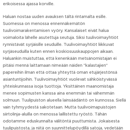
erikoisessa ajassa korville.
Haluan nostaa uuden avauksen tältä rintamalta esille.
Suomessa on menossa ennennäkemätön
tuulivoimarakentamisen vyöry. Kansalaiset eivät halua
voimaloita lähelle asutettuja seutuja. Siksi tuulivoimayhtiöt
rynnistävät syrjäisille seuduille. Tuulivoimayhtiöt liikkuvat
syrjäseuduilla kuten ennen koskiosuuskauppojen aikaan.
Haluankin muistuttaa, että kenenkään metsänomistajan ei
pitäisi mennä laittamaan nimeään näiden "kalastajien"
papereihin ilman että ottaa yhteyttä oman etujärjestönsä
asiantuntijoihin. Tuulivoimayhtiöt vuolevat sähköistyvässä
yhteiskunnassa isoja tuottoja. Yksittäinen maanomistaja
menee sopimusten kanssa aina enemmän tai vähemmän
solmuun. Tuulipuiston alueella lainsäädäntö on kunnossa. Siellä
vain tyhmyydestä sakotetaan. Mutta tuulivoimapuistojen
siirtolinja-aluilla on menossa laillistettu ryöstö. Tähän
odotamme eduskunnalta välitöntä puuttumista. Jokaisesta
tuulipuistosta, ja niitä on suunnittelupöydillä satoja, vedetään