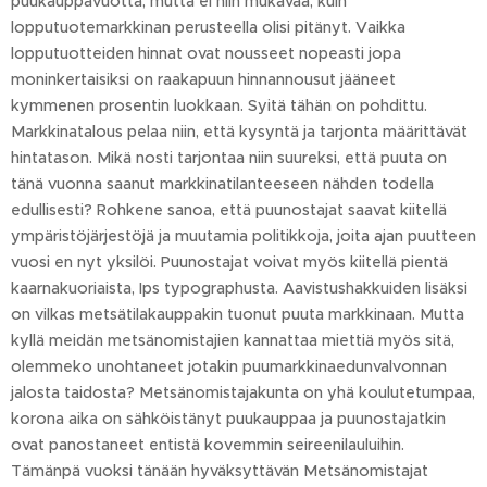
puukauppavuotta, mutta ei niin mukavaa, kuin
lopputuotemarkkinan perusteella olisi pitänyt. Vaikka
lopputuotteiden hinnat ovat nousseet nopeasti jopa
moninkertaisiksi on raakapuun hinnannousut jääneet
kymmenen prosentin luokkaan. Syitä tähän on pohdittu.
Markkinatalous pelaa niin, että kysyntä ja tarjonta määrittävät
hintatason. Mikä nosti tarjontaa niin suureksi, että puuta on
tänä vuonna saanut markkinatilanteeseen nähden todella
edullisesti? Rohkene sanoa, että puunostajat saavat kiitellä
ympäristöjärjestöjä ja muutamia politikkoja, joita ajan puutteen
vuosi en nyt yksilöi. Puunostajat voivat myös kiitellä pientä
kaarnakuoriaista, Ips typographusta. Aavistushakkuiden lisäksi
on vilkas metsätilakauppakin tuonut puuta markkinaan. Mutta
kyllä meidän metsänomistajien kannattaa miettiä myös sitä,
olemmeko unohtaneet jotakin puumarkkinaedunvalvonnan
jalosta taidosta? Metsänomistajakunta on yhä koulutetumpaa,
korona aika on sähköistänyt puukauppaa ja puunostajatkin
ovat panostaneet entistä kovemmin seireenilauluihin.
Tämänpä vuoksi tänään hyväksyttävän Metsänomistajat