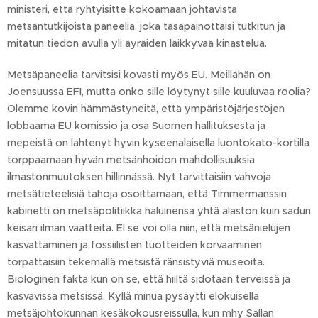
ministeri, että ryhtyisitte kokoamaan johtavista
metsäntutkijoista paneelia, joka tasapainottaisi tutkitun ja
mitatun tiedon avulla yli äyräiden läikkyvää kinastelua.
Metsäpaneelia tarvitsisi kovasti myös EU. Meillähän on
Joensuussa EFI, mutta onko sille löytynyt sille kuuluvaa roolia?
Olemme kovin hämmästyneitä, että ympäristöjärjestöjen
lobbaama EU komissio ja osa Suomen hallituksesta ja
mepeistä on lähtenyt hyvin kyseenalaisella luontokato-kortilla
torppaamaan hyvän metsänhoidon mahdollisuuksia
ilmastonmuutoksen hillinnässä. Nyt tarvittaisiin vahvoja
metsätieteelisiä tahoja osoittamaan, että Timmermanssin
kabinetti on metsäpolitiikka haluinensa yhtä alaston kuin sadun
keisari ilman vaatteita. EI se voi olla niin, että metsänielujen
kasvattaminen ja fossiilisten tuotteiden korvaaminen
torpattaisiin tekemällä metsistä ränsistyviä museoita.
Biologinen fakta kun on se, että hiiltä sidotaan terveissä ja
kasvavissa metsissä. Kyllä minua pysäytti elokuisella
metsäjohtokunnan kesäkokousreissulla, kun mhy Sallan