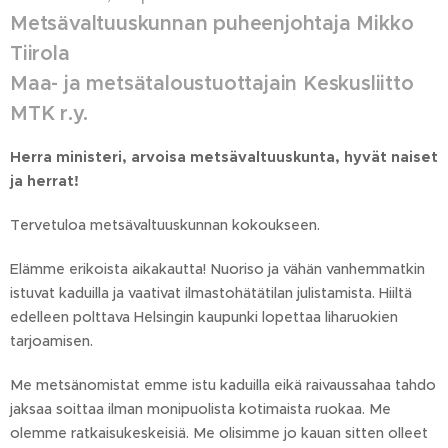
Metsävaltuuskunnan puheenjohtaja Mikko
Tiirola
Maa- ja metsätaloustuottajain Keskusliitto
MTK r.y.
Herra ministeri, arvoisa metsävaltuuskunta, hyvät naiset
ja herrat!
Tervetuloa metsävaltuuskunnan kokoukseen.
Elämme erikoista aikakautta! Nuoriso ja vähän vanhemmatkin
istuvat kaduilla ja vaativat ilmastohätätilan julistamista. Hiiltä
edelleen polttava Helsingin kaupunki lopettaa liharuokien
tarjoamisen.
Me metsänomistat emme istu kaduilla eikä raivaussahaa tahdo
jaksaa soittaa ilman monipuolista kotimaista ruokaa. Me
olemme ratkaisukeskeisiä. Me olisimme jo kauan sitten olleet