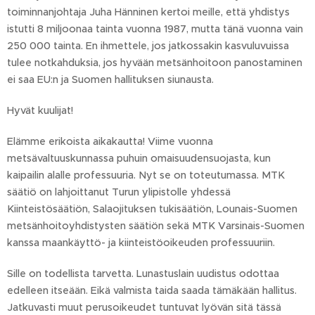
toiminnanjohtaja Juha Hänninen kertoi meille, että yhdistys
istutti 8 miljoonaa tainta vuonna 1987, mutta tänä vuonna vain
250 000 tainta. En ihmettele, jos jatkossakin kasvuluvuissa
tulee notkahduksia, jos hyvään metsänhoitoon panostaminen
ei saa EU:n ja Suomen hallituksen siunausta.
Hyvät kuulijat!
Elämme erikoista aikakautta! Viime vuonna
metsävaltuuskunnassa puhuin omaisuudensuojasta, kun
kaipailin alalle professuuria. Nyt se on toteutumassa. MTK
säätiö on lahjoittanut Turun ylipistolle yhdessä
Kiinteistösäätiön, Salaojituksen tukisäätiön, Lounais-Suomen
metsänhoitoyhdistysten säätiön sekä MTK Varsinais-Suomen
kanssa maankäyttö- ja kiinteistöoikeuden professuuriin.
Sille on todellista tarvetta. Lunastuslain uudistus odottaa
edelleen itseään. Eikä valmista taida saada tämäkään hallitus.
Jatkuvasti muut perusoikeudet tuntuvat lyövän sitä tässä