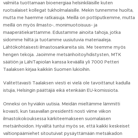
valmiita tuottamaan bioenergiaa helsinkiläisille kuten
ruotsalaiset kollegat tukholmalaisille. Mekin tunnemme huolta,
mutta me haemme ratkaisuja. Meillä on pottiputkemme, mutta
meillä on myös ilmasto-, monimuotoisuus- ja
maaperätiekarttamme. Edustamme ainoita tahoja, jotka
sidomme hiiltä ja tuotamme uusiutuvia materiaaleja.
Lähtökohtaisesti ilmastosankareita siis. Me teemme myös
hengen tekoja. Jaoimme metsänhoitoyhdistysten, MTK
säätiön ja LähiTapiolan kanssa keväällä yli 7000 Petteri
Taalaksen kirjaa kaikkiin Suomen lukioihin.
Valitettavasti Taalaksen viesti ei vielä ole tavoittanut kadulla
istujia, Helsingin päättäjiä eikä etenkään EU-komissiota.
Onneksi on hyviäkin uutisia. Meidän mieltämme lämmitti
kovasti, kun tasavallan presidentti nosti viime viikon
ilmastokokouksessa kärkiteemakseen suomalaisen
metsänhoidon. Hyvältä tuntui myös se, että kaikki keskeiset
valtionpäämiehet sitoutuivat pysäyttämään metsäkadon