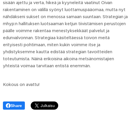
sisään ajettu ja verta, hikeä ja kyyneleitä vaatinut Oivan
rakentaminen on välillä syönyt luottamuspääomaa, mutta nyt
nähdäkseni sukset on menossa samaan suuntaan. Strategian ja
mhyp:n hallituksen luotsaaman ketjun tiivistämisen perustojen
päälle voimme rakentaa menestyksekkäät palvelut ja
edunvalvonnan. Strategiaa käsiteltäessä toivon meitä
erityisesti pohtimaan, miten kukin voimme itse ja
yhdistyksemme kautta edistää strategian tavoitteiden
toteutumista. Näinä erikoisina aikoina metsänomistajien
yhteistä voimaa tarvitaan entistä enemmän.
Kokous on avattu!
Share