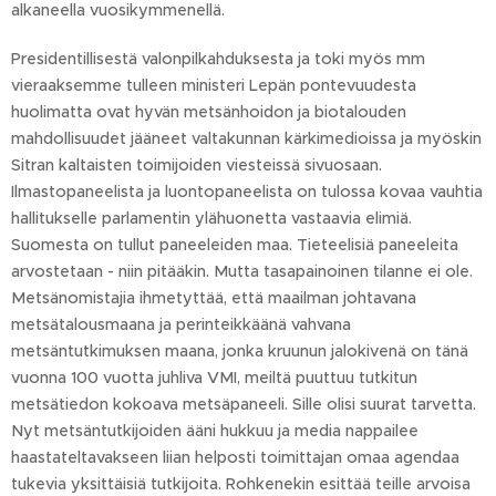
alkaneella vuosikymmenellä.
Presidentillisestä valonpilkahduksesta ja toki myös mm
vieraaksemme tulleen ministeri Lepän pontevuudesta
huolimatta ovat hyvän metsänhoidon ja biotalouden
mahdollisuudet jääneet valtakunnan kärkimedioissa ja myöskin
Sitran kaltaisten toimijoiden viesteissä sivuosaan.
Ilmastopaneelista ja luontopaneelista on tulossa kovaa vauhtia
hallitukselle parlamentin ylähuonetta vastaavia elimiä.
Suomesta on tullut paneeleiden maa. Tieteelisiä paneeleita
arvostetaan - niin pitääkin. Mutta tasapainoinen tilanne ei ole.
Metsänomistajia ihmetyttää, että maailman johtavana
metsätalousmaana ja perinteikkäänä vahvana
metsäntutkimuksen maana, jonka kruunun jalokivenä on tänä
vuonna 100 vuotta juhliva VMI, meiltä puuttuu tutkitun
metsätiedon kokoava metsäpaneeli. Sille olisi suurat tarvetta.
Nyt metsäntutkijoiden ääni hukkuu ja media nappailee
haastateltavakseen liian helposti toimittajan omaa agendaa
tukevia yksittäisiä tutkijoita. Rohkenekin esittää teille arvoisa