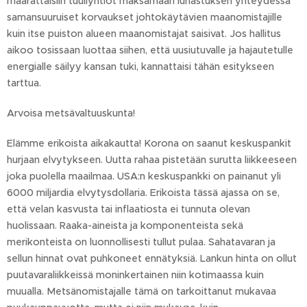
määrättäisiin tuuliyhtiöt maksamaan lunastuksen yhteydessä
samansuuruiset korvaukset johtokäytävien maanomistajille
kuin itse puiston alueen maanomistajat saisivat. Jos hallitus
aikoo tosissaan luottaa siihen, että uusiutuvalle ja hajautetulle
energialle säilyy kansan tuki, kannattaisi tähän esitykseen
tarttua.
Arvoisa metsävaltuuskunta!
Elämme erikoista aikakautta! Korona on saanut keskuspankit
hurjaan elvytykseen. Uutta rahaa pistetään surutta liikkeeseen
joka puolella maailmaa. USA:n keskuspankki on painanut yli
6000 miljardia elvytysdollaria. Erikoista tässä ajassa on se,
että velan kasvusta tai inflaatiosta ei tunnuta olevan
huolissaan. Raaka-aineista ja komponenteista sekä
merikonteista on luonnollisesti tullut pulaa. Sahatavaran ja
sellun hinnat ovat puhkoneet ennätyksiä. Lankun hinta on ollut
puutavaraliikkeissä moninkertainen niin kotimaassa kuin
muualla. Metsänomistajalle tämä on tarkoittanut mukavaa