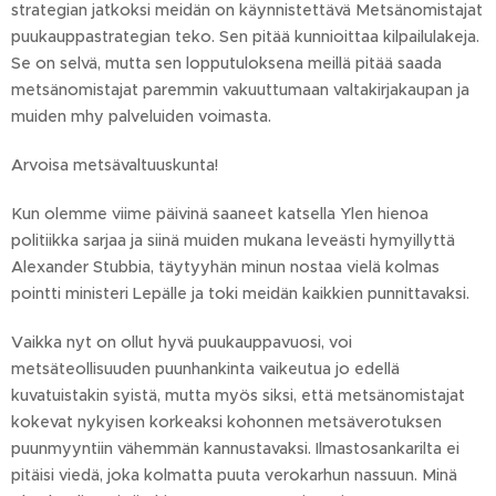
strategian jatkoksi meidän on käynnistettävä Metsänomistajat
puukauppastrategian teko. Sen pitää kunnioittaa kilpailulakeja.
Se on selvä, mutta sen lopputuloksena meillä pitää saada
metsänomistajat paremmin vakuuttumaan valtakirjakaupan ja
muiden mhy palveluiden voimasta.
Arvoisa metsävaltuuskunta!
Kun olemme viime päivinä saaneet katsella Ylen hienoa
politiikka sarjaa ja siinä muiden mukana leveästi hymyillyttä
Alexander Stubbia, täytyyhän minun nostaa vielä kolmas
pointti ministeri Lepälle ja toki meidän kaikkien punnittavaksi.
Vaikka nyt on ollut hyvä puukauppavuosi, voi
metsäteollisuuden puunhankinta vaikeutua jo edellä
kuvatuistakin syistä, mutta myös siksi, että metsänomistajat
kokevat nykyisen korkeaksi kohonnen metsäverotuksen
puunmyyntiin vähemmän kannustavaksi. Ilmastosankarilta ei
pitäisi viedä, joka kolmatta puuta verokarhun nassuun. Minä