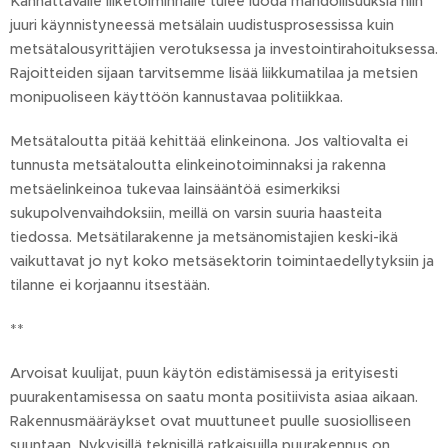
Kannattavalle liiketoiminnalle tulee luoda mahdollisuuksia niin
juuri käynnistyneessä metsälain uudistusprosessissa kuin
metsätalousyrittäjien verotuksessa ja investointirahoituksessa.
Rajoitteiden sijaan tarvitsemme lisää liikkumatilaa ja metsien
monipuoliseen käyttöön kannustavaa politiikkaa.
Metsätaloutta pitää kehittää elinkeinona. Jos valtiovalta ei
tunnusta metsätaloutta elinkeinotoiminnaksi ja rakenna
metsäelinkeinoa tukevaa lainsääntöä esimerkiksi
sukupolvenvaihdoksiin, meillä on varsin suuria haasteita
tiedossa. Metsätilarakenne ja metsänomistajien keski-ikä
vaikuttavat jo nyt koko metsäsektorin toimintaedellytyksiin ja
tilanne ei korjaannu itsestään.
**
Arvoisat kuulijat, puun käytön edistämisessä ja erityisesti
puurakentamisessa on saatu monta positiivista asiaa aikaan.
Rakennusmääräykset ovat muuttuneet puulle suosiolliseen
suuntaan. Nykyisillä teknisillä ratkaisuilla puurakennus on