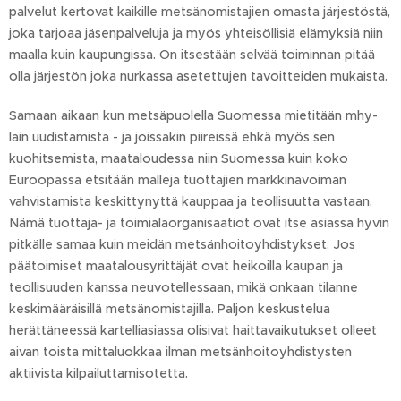
palvelut kertovat kaikille metsänomistajien omasta järjestöstä,
joka tarjoaa jäsenpalveluja ja myös yhteisöllisiä elämyksiä niin
maalla kuin kaupungissa. On itsestään selvää toiminnan pitää
olla järjestön joka nurkassa asetettujen tavoitteiden mukaista.
Samaan aikaan kun metsäpuolella Suomessa mietitään mhy-
lain uudistamista - ja joissakin piireissä ehkä myös sen
kuohitsemista, maataloudessa niin Suomessa kuin koko
Euroopassa etsitään malleja tuottajien markkinavoiman
vahvistamista keskittynyttä kauppaa ja teollisuutta vastaan.
Nämä tuottaja- ja toimialaorganisaatiot ovat itse asiassa hyvin
pitkälle samaa kuin meidän metsänhoitoyhdistykset. Jos
päätoimiset maatalousyrittäjät ovat heikoilla kaupan ja
teollisuuden kanssa neuvotellessaan, mikä onkaan tilanne
keskimääräisillä metsänomistajilla. Paljon keskustelua
herättäneessä kartelliasiassa olisivat haittavaikutukset olleet
aivan toista mittaluokkaa ilman metsänhoitoyhdistysten
aktiivista kilpailuttamisotetta.