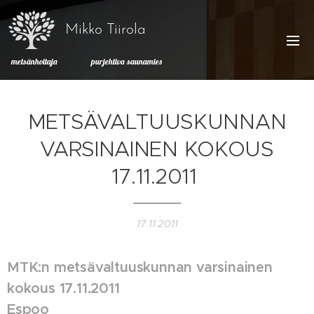
Mikko Tiirola
metsänhoitaja purjehtiva saunamies
METSÄVALTUUSKUNNAN
VARSINAINEN KOKOUS
17.11.2011
17.11.2011
MTK:n metsävaltuuskunnan varsinainen
kokous 17.11.2011
Espoo