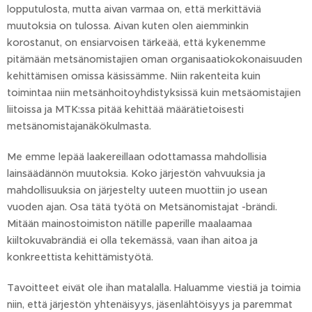
lopputulosta, mutta aivan varmaa on, että merkittäviä
muutoksia on tulossa. Aivan kuten olen aiemminkin
korostanut, on ensiarvoisen tärkeää, että kykenemme
pitämään metsänomistajien oman organisaatiokokonaisuuden
kehittämisen omissa käsissämme. Niin rakenteita kuin
toimintaa niin metsänhoitoyhdistyksissä kuin metsäomistajien
liitoissa ja MTK:ssa pitää kehittää määrätietoisesti
metsänomistajanäkökulmasta.
Me emme lepää laakereillaan odottamassa mahdollisia
lainsäädännön muutoksia. Koko järjestön vahvuuksia ja
mahdollisuuksia on järjestelty uuteen muottiin jo usean
vuoden ajan. Osa tätä työtä on Metsänomistajat -brändi.
Mitään mainostoimiston nätille paperille maalaamaa
kiiltokuvabrändiä ei olla tekemässä, vaan ihan aitoa ja
konkreettista kehittämistyötä.
Tavoitteet eivät ole ihan matalalla. Haluamme viestiä ja toimia
niin, että järjestön yhtenäisyys, jäsenlähtöisyys ja paremmat