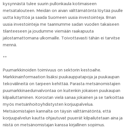
kysynnästä tulee suurin pullonkaula kotimaiseen
metsätalouteen. Meidän on aivan välttämätöntä löytää puulle
uutta käyttöä ja saada Suomeen uusia investointeja. Ilman
uusia investointeja me taannumme sadan vuoden takaiseen
tilanteeseen ja joudumme viemään raakapuuta
jalostamattomana ulkomaille. Toivottavasti tähän ei tarvitse
mennä.
**
Puumarkkinoiden toimivuus on sektorin kestoaihe.
Markkinainformaation lisäksi puukauppatapoja ja puukaupan
tekovälineitä on tarpeen kehittää. Parasta metsänomistajien
puumarkkinaedunvalvontaa on kuitenkin jokaisen puukaupan
kilpailuttaminen. Korostan vielä sanaa jokainen ja se tarkoittaa
myös metsänhoitoyhdistysten korjuupalvelua.
Metsäomistajien kannalta on täysin välttämätöntä, että
korjuupalvelun kautta ohjautuvat puuerät kilpailutetaan aina ja
niistä on metsänomistajan kanssa kirjallinen sopimus.