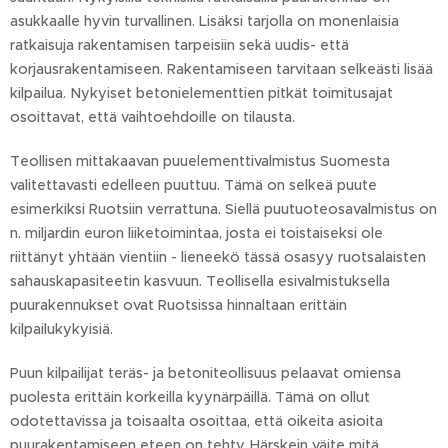
asukkaalle hyvin turvallinen. Lisäksi tarjolla on monenlaisia
ratkaisuja rakentamisen tarpeisiin sekä uudis- että
korjausrakentamiseen. Rakentamiseen tarvitaan selkeästi lisää
kilpailua. Nykyiset betonielementtien pitkät toimitusajat
osoittavat, että vaihtoehdoille on tilausta.
Teollisen mittakaavan puuelementtivalmistus Suomesta
valitettavasti edelleen puuttuu. Tämä on selkeä puute
esimerkiksi Ruotsiin verrattuna. Siellä puutuoteosavalmistus on
n. miljardin euron liiketoimintaa, josta ei toistaiseksi ole
riittänyt yhtään vientiin - lieneekö tässä osasyy ruotsalaisten
sahauskapasiteetin kasvuun. Teollisella esivalmistuksella
puurakennukset ovat Ruotsissa hinnaltaan erittäin
kilpailukykyisiä.
Puun kilpailijat teräs- ja betoniteollisuus pelaavat omiensa
puolesta erittäin korkeilla kyynärpäillä. Tämä on ollut
odotettavissa ja toisaalta osoittaa, että oikeita asioita
puurakentamiseen eteen on tehty. Härskein väite mitä