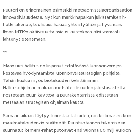
Puutori on erinomainen esimerkki metsäomistajaorganisaation
innovatiivisuudesta. Nyt kun markkinapaikan julkistamisen h-
hetki lähenee, teollisuus haluaa yhteistyöhön ja hyvä näin.
Ilman MTK:n aktiivisuutta asia ei kuitenkaan olisi varmasti
lähtenyt etenemään.
**
Maan uusi hallitus on linjannut edistävänsä luonnonvarojen
kestävää hyödyntämistä luonnonvarastrategian pohjalta.
Tähän kuuluu myös biotalouden kehittäminen.
Hallitusohjelman mukaan metsäteollisuuden jalostusastetta
nostetaan, puun käyttöä ja puurakentamista edistetään
metsäalan strategisen ohjelman kautta.
Samaan aikaan täytyy tunnistaa talouden, niin kotimaisen kuin
maailmataloudenkin realiteetit. Puuntuotannon tukemiseen
suunnatut kemera-rahat putoavat ensi vuonna 60 milj. euroon