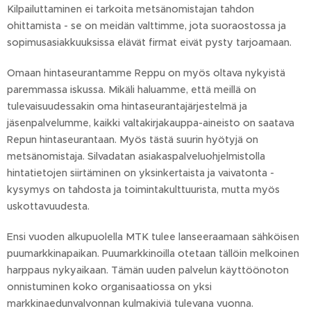
Kilpailuttaminen ei tarkoita metsänomistajan tahdon
ohittamista - se on meidän valttimme, jota suoraostossa ja
sopimusasiakkuuksissa elävät firmat eivät pysty tarjoamaan.
Omaan hintaseurantamme Reppu on myös oltava nykyistä
paremmassa iskussa. Mikäli haluamme, että meillä on
tulevaisuudessakin oma hintaseurantajärjestelmä ja
jäsenpalvelumme, kaikki valtakirjakauppa-aineisto on saatava
Repun hintaseurantaan. Myös tästä suurin hyötyjä on
metsänomistaja. Silvadatan asiakaspalveluohjelmistolla
hintatietojen siirtäminen on yksinkertaista ja vaivatonta -
kysymys on tahdosta ja toimintakulttuurista, mutta myös
uskottavuudesta.
Ensi vuoden alkupuolella MTK tulee lanseeraamaan sähköisen
puumarkkinapaikan. Puumarkkinoilla otetaan tällöin melkoinen
harppaus nykyaikaan. Tämän uuden palvelun käyttöönoton
onnistuminen koko organisaatiossa on yksi
markkinaedunvalvonnan kulmakiviä tulevana vuonna.