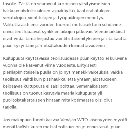
tasolle. Tästä on seurannut krooninen yksityismetsien
hakkuumahdollisuuksien vajaakäyttö, kantorahatulojen,
verotulojen, vientitulojen ja työpaikkojen menetys.
Valitettavasti ensi vuoden tuoreet metsäsektorin suhdanne-
ennusteet lupaavat synkkien aikojen jatkuvan. Vientimarkkinat
eivät vedä, tämä heijastuu vientihintakehitykseen ja sitä kautta
puun kysyntään ja metsätalouden kannattavuuteen.
Kuitupuuta käyttävässä teollisuudessa puun käyttö ei kuluvana
vuonna ole kasvanut viime vuodesta. Erityisesti
pieniläpimittaisella puulla on jo nyt menekkivaikeuksia, vaikka
teollisuus vahtii kuin pissihaukka, että yhtään jalostukseen
kelpaavaa kuitupuuta ei saisi polttaa. Samanaikaisesti
teollisuus on tuonut kasvavia määriä kuitupuuta yli
puolitoistakertaiseen hintaan mitä kotimaasta olisi ollut
tarjolla.
Jos raakapuun tuonti kasvaa Venäjän WTO-jäsenyyden myötä
merkittävästi, kuten metsäteollisuus on jo ennustanut, puun