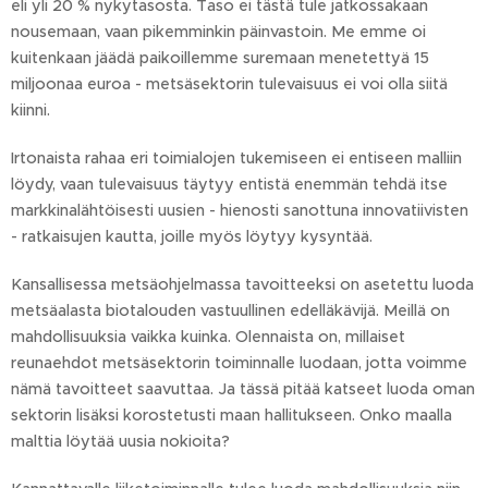
eli yli 20 % nykytasosta. Taso ei tästä tule jatkossakaan
nousemaan, vaan pikemminkin päinvastoin. Me emme oi
kuitenkaan jäädä paikoillemme suremaan menetettyä 15
miljoonaa euroa - metsäsektorin tulevaisuus ei voi olla siitä
kiinni.
Irtonaista rahaa eri toimialojen tukemiseen ei entiseen malliin
löydy, vaan tulevaisuus täytyy entistä enemmän tehdä itse
markkinalähtöisesti uusien - hienosti sanottuna innovatiivisten
- ratkaisujen kautta, joille myös löytyy kysyntää.
Kansallisessa metsäohjelmassa tavoitteeksi on asetettu luoda
metsäalasta biotalouden vastuullinen edelläkävijä. Meillä on
mahdollisuuksia vaikka kuinka. Olennaista on, millaiset
reunaehdot metsäsektorin toiminnalle luodaan, jotta voimme
nämä tavoitteet saavuttaa. Ja tässä pitää katseet luoda oman
sektorin lisäksi korostetusti maan hallitukseen. Onko maalla
malttia löytää uusia nokioita?