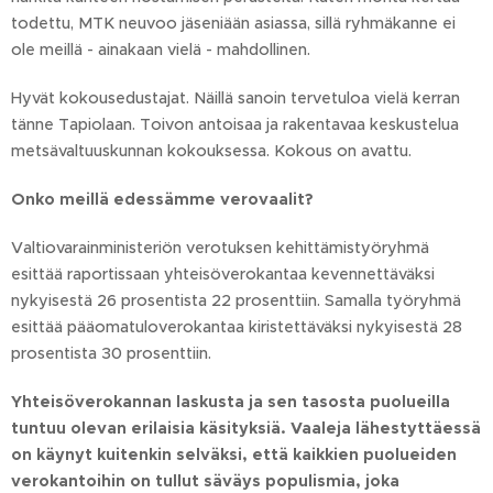
todettu, MTK neuvoo jäseniään asiassa, sillä ryhmäkanne ei
ole meillä - ainakaan vielä - mahdollinen.
Hyvät kokousedustajat. Näillä sanoin tervetuloa vielä kerran
tänne Tapiolaan. Toivon antoisaa ja rakentavaa keskustelua
metsävaltuuskunnan kokouksessa. Kokous on avattu.
Onko meillä edessämme verovaalit?
Valtiovarainministeriön verotuksen kehittämistyöryhmä
esittää raportissaan yhteisöverokantaa kevennettäväksi
nykyisestä 26 prosentista 22 prosenttiin. Samalla työryhmä
esittää pääomatuloverokantaa kiristettäväksi nykyisestä 28
prosentista 30 prosenttiin.
Yhteisöverokannan laskusta ja sen tasosta puolueilla
tuntuu olevan erilaisia käsityksiä. Vaaleja lähestyttäessä
on käynyt kuitenkin selväksi, että kaikkien puolueiden
verokantoihin on tullut säväys populismia, joka