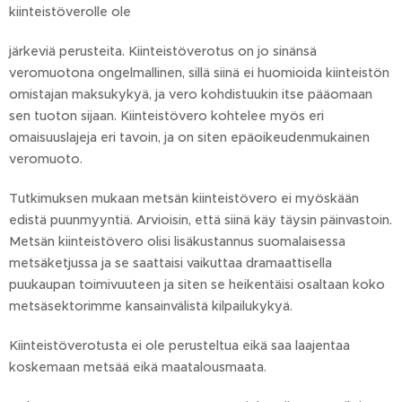
kiinteistöverolle ole
järkeviä perusteita. Kiinteistöverotus on jo sinänsä
veromuotona ongelmallinen, sillä siinä ei huomioida kiinteistön
omistajan maksukykyä, ja vero kohdistuukin itse pääomaan
sen tuoton sijaan. Kiinteistövero kohtelee myös eri
omaisuuslajeja eri tavoin, ja on siten epäoikeudenmukainen
veromuoto.
Tutkimuksen mukaan metsän kiinteistövero ei myöskään
edistä puunmyyntiä. Arvioisin, että siinä käy täysin päinvastoin.
Metsän kiinteistövero olisi lisäkustannus suomalaisessa
metsäketjussa ja se saattaisi vaikuttaa dramaattisella
puukaupan toimivuuteen ja siten se heikentäisi osaltaan koko
metsäsektorimme kansainvälistä kilpailukykyä.
Kiinteistöverotusta ei ole perusteltua eikä saa laajentaa
koskemaan metsää eikä maatalousmaata.