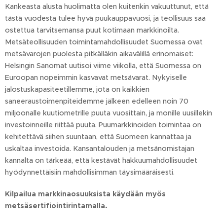
Kankeasta alusta huolimatta olen kuitenkin vakuuttunut, että
tästä vuodesta tulee hyvä puukauppavuosi, ja teollisuus saa
ostettua tarvitsemansa puut kotimaan markkinoilta.
Metsäteollisuuden toimintamahdollisuudet Suomessa ovat
metsävarojen puolesta pitkälläkin aikavälillä erinomaiset:
Helsingin Sanomat uutisoi viime viikolla, että Suomessa on
Euroopan nopeimmin kasvavat metsävarat. Nykyiselle
jalostuskapasiteetillemme, jota on kaikkien
saneeraustoimenpiteidemme jälkeen edelleen noin 70
miljoonalle kuutiometrille puuta vuosittain, ja monille uusillekin
investoinneille riittää puuta. Puumarkkinoiden toimintaa on
kehitettävä siihen suuntaan, että Suomeen kannattaa ja
uskaltaa investoida. Kansantalouden ja metsänomistajan
kannalta on tärkeää, että kestävät hakkuumahdollisuudet
hyödynnettäisiin mahdollisimman täysimääräisesti.
Kilpailua markkinaosuuksista käydään myös
metsäsertifiointirintamalla.