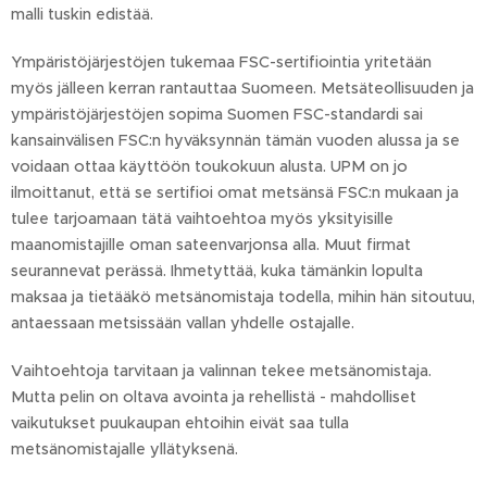
malli tuskin edistää.
Ympäristöjärjestöjen tukemaa FSC-sertifiointia yritetään
myös jälleen kerran rantauttaa Suomeen. Metsäteollisuuden ja
ympäristöjärjestöjen sopima Suomen FSC-standardi sai
kansainvälisen FSC:n hyväksynnän tämän vuoden alussa ja se
voidaan ottaa käyttöön toukokuun alusta. UPM on jo
ilmoittanut, että se sertifioi omat metsänsä FSC:n mukaan ja
tulee tarjoamaan tätä vaihtoehtoa myös yksityisille
maanomistajille oman sateenvarjonsa alla. Muut firmat
seurannevat perässä. Ihmetyttää, kuka tämänkin lopulta
maksaa ja tietääkö metsänomistaja todella, mihin hän sitoutuu,
antaessaan metsissään vallan yhdelle ostajalle.
Vaihtoehtoja tarvitaan ja valinnan tekee metsänomistaja.
Mutta pelin on oltava avointa ja rehellistä - mahdolliset
vaikutukset puukaupan ehtoihin eivät saa tulla
metsänomistajalle yllätyksenä.