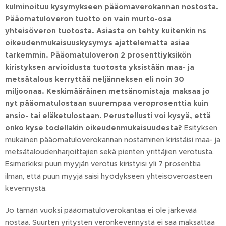
kulminoituu kysymykseen pääomaverokannan nostosta.
Pääomatuloveron tuotto on vain murto-osa
yhteisöveron tuotosta. Asiasta on tehty kuitenkin ns
oikeudenmukaisuuskysymys ajattelematta asiaa
tarkemmin. Pääomatuloveron 2 prosenttiyksikön
kiristyksen arvioidusta tuotosta yksistään maa- ja
metsätalous kerryttää neljänneksen eli noin 30
miljoonaa. Keskimääräinen metsänomistaja maksaa jo
nyt pääomatulostaan suurempaa veroprosenttia kuin
ansio- tai eläketulostaan. Perustellusti voi kysyä, että
onko kyse todellakin oikeudenmukaisuudesta?
Esityksen
mukainen pääomatuloverokannan nostaminen kiristäisi maa- ja
metsätaloudenharjoittajien sekä pienten yrittäjien verotusta.
Esimerkiksi puun myyjän verotus kiristyisi yli 7 prosenttia
ilman, että puun myyjä saisi hyödykseen yhteisöveroasteen
kevennystä.
Jo tämän vuoksi pääomatuloverokantaa ei ole järkevää
nostaa. Suurten yritysten veronkevennystä ei saa maksattaa