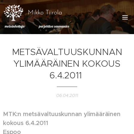
Mikko Tiirola
metsänhoitaja purjehtiva saunamies
METSÄVALTUUSKUNNAN
YLIMÄÄRÄINEN KOKOUS
6.4.2011
06.04.2011
MTK:n metsävaltuuskunnan ylimääräinen
kokous 6.4.2011
Espoo