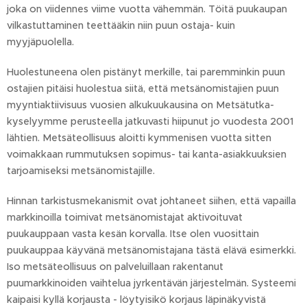
joka on viidennes viime vuotta vähemmän. Töitä puukaupan
vilkastuttaminen teettääkin niin puun ostaja- kuin
myyjäpuolella.
Huolestuneena olen pistänyt merkille, tai paremminkin puun
ostajien pitäisi huolestua siitä, että metsänomistajien puun
myyntiaktiivisuus vuosien alkukuukausina on Metsätutka-
kyselyymme perusteella jatkuvasti hiipunut jo vuodesta 2001
lähtien. Metsäteollisuus aloitti kymmenisen vuotta sitten
voimakkaan rummutuksen sopimus- tai kanta-asiakkuuksien
tarjoamiseksi metsänomistajille.
Hinnan tarkistusmekanismit ovat johtaneet siihen, että vapailla
markkinoilla toimivat metsänomistajat aktivoituvat
puukauppaan vasta kesän korvalla. Itse olen vuosittain
puukauppaa käyvänä metsänomistajana tästä elävä esimerkki.
Iso metsäteollisuus on palveluillaan rakentanut
puumarkkinoiden vaihtelua jyrkentävän järjestelmän. Systeemi
kaipaisi kyllä korjausta - löytyisikö korjaus läpinäkyvistä