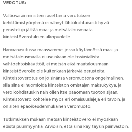
VEROTUS:
Valtiovarainministerin asettama verotuksen
kehittämistyöryhmä ei nähnyt lähtökohtaisesti hyviä
perusteluja jättää maa- ja metsätalousmaata
kiinteistöverotuksen ulkopuolelle.
Harvaanasutussa maassamme, jossa käytännössä maa- ja
metsätalousmaalla ei useinkaan ole tosiasiallista
vaihtoehtoiskäyttöä, ei metsän eikä maatalousmaan
kiinteistöverolle ole kuitenkaan järkeviä perusteita.
Kiinteistöverotus on jo sinänsä veromuotona ongelmallinen,
sillä siinä ei huomioida kiinteistön omistajan maksukykyä, ja
vero kohdistuukin näin ollen itse pääomaan tuoton sijaan.
Kiinteistövero kohtelee myös eri omaisuuslajeja eri tavoin, ja
on siten epäoikeudenmukainen veromuoto.
Tutkimuksen mukaan metsän kiinteistövero ei myöskään
edistä puunmyyntiä. Arvioisin, että siinä käy täysin päinvastoin.