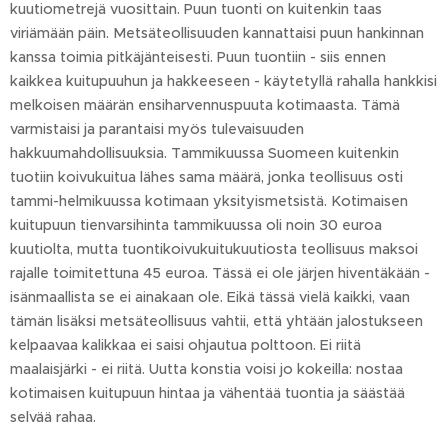
kuutiometrejä vuosittain. Puun tuonti on kuitenkin taas
viriämään päin. Metsäteollisuuden kannattaisi puun hankinnan
kanssa toimia pitkäjänteisesti. Puun tuontiin - siis ennen
kaikkea kuitupuuhun ja hakkeeseen - käytetyllä rahalla hankkisi
melkoisen määrän ensiharvennuspuuta kotimaasta. Tämä
varmistaisi ja parantaisi myös tulevaisuuden
hakkuumahdollisuuksia. Tammikuussa Suomeen kuitenkin
tuotiin koivukuitua lähes sama määrä, jonka teollisuus osti
tammi-helmikuussa kotimaan yksityismetsistä. Kotimaisen
kuitupuun tienvarsihinta tammikuussa oli noin 30 euroa
kuutiolta, mutta tuontikoivukuitukuutiosta teollisuus maksoi
rajalle toimitettuna 45 euroa. Tässä ei ole järjen hiventäkään -
isänmaallista se ei ainakaan ole. Eikä tässä vielä kaikki, vaan
tämän lisäksi metsäteollisuus vahtii, että yhtään jalostukseen
kelpaavaa kalikkaa ei saisi ohjautua polttoon. Ei riitä
maalaisjärki - ei riitä. Uutta konstia voisi jo kokeilla: nostaa
kotimaisen kuitupuun hintaa ja vähentää tuontia ja säästää
selvää rahaa.