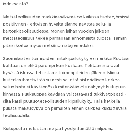
indekseistä?
Metsäteollisuuden markkinanäkymä on kaikissa tuoteryhmissä
positiivinen - erityisen hyvältä tilanne näyttää sellu- ja
kartonkiteollisuudessa. Monen laihan vuoden jälkeen
metsäteollisuus tekee parhaillaan erinomaista tulosta. Tämän
pitäisi koitua myös metsänomistajien eduksi.
Suomalaisten toimijoiden hintakilpailukyky esimerkiksi Ruotsia
kohtaan on ehkä parempi kuin koskaan. Tehtaamme ovat
hyvässä iskussa tehostamistoimenpiteiden jälkeen. Minua
kuitenkin ihmetyttää suuresti se, että historiallisen korkea
sellun hinta ei käytännössä mitenkään ole näkynyt kuitupuun
hinnassa. Puukauppaa käydään valitettavasti tukkivetoisesti -
siitä kärsii puutuoteteollisuuden kilpailukyky. Tällä hetkellä
puusta maksukykyä on parhaiten ennen kaikkea kuiduttavalla
teollisuudella.
Kuitupuuta metsistämme jää hyödyntämättä miljoonia