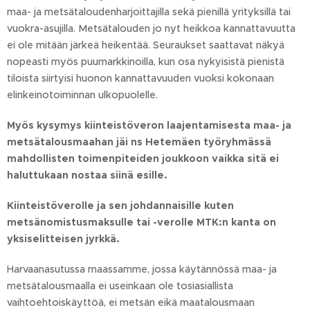
maa- ja metsätaloudenharjoittajilla sekä pienillä yrityksillä tai
vuokra-asujilla. Metsätalouden jo nyt heikkoa kannattavuutta
ei ole mitään järkeä heikentää. Seuraukset saattavat näkyä
nopeasti myös puumarkkinoilla, kun osa nykyisistä pienistä
tiloista siirtyisi huonon kannattavuuden vuoksi kokonaan
elinkeinotoiminnan ulkopuolelle.
Myös kysymys kiinteistöveron laajentamisesta maa- ja
metsätalousmaahan jäi ns Hetemäen työryhmässä
mahdollisten toimenpiteiden joukkoon vaikka sitä ei
haluttukaan nostaa siinä esille.
Kiinteistöverolle ja sen johdannaisille kuten
metsänomistusmaksulle tai -verolle MTK:n kanta on
yksiselitteisen jyrkkä.
Harvaanasutussa maassamme, jossa käytännössä maa- ja
metsätalousmaalla ei useinkaan ole tosiasiallista
vaihtoehtoiskäyttöä, ei metsän eikä maatalousmaan