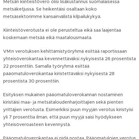
Metsän kiinteistövero olisi lisäkustannus suomalaisessa
metsäketjussa. Se heikentäisi osaltaan koko
metsäsektorimme kansainvälistä kilpailukykyä.
Kiinteistöverotusta ei ole perusteltua eikä saa laajentaa
koskemaan metsää eikä maatalousmaata.
VM:n verotuksen kehittämistyöryhmä esittää raportissaan
yhteisöverokantaa kevennettäväksi nykyisestä 26 prosentista
22 prosenttiin. Samalla työryhmä esittää
pääomatuloverokantaa kiristettäväksi nykyisestä 28
prosentista 30 prosenttiin.
Esityksen mukainen pääomatuloverokannan nostaminen
kiristäisi maa- ja metsätaloudenharjoittajien sekä pienten
yrittäjien verotusta. Esimerkiksi puun myyjän verotus kiristyisi
yli 7 prosenttia ilman, että puun myyjä saisi hyödykseen
yhteisöveroasteen kevennystä.
Pääomatuloverokantaa ei pidä nostaa. Pääomatulojen verotus