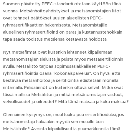
Suomen päivitetty PEFC-standardi otetaan käyttöön tänä
vuonna. Metsänhoitoyhdistykset ja metsänomistajien liitot
ovat tehneet päätökset uusien alueellisten PEFC-
ryhmäsertifikaattien hakemisesta. Metsänomistajille
alueellinen ryhmäsertifiointi on paras ja kustannustehokkain
tapa saada todistus metsiensä kestävästä hoidosta.
Nyt metsäfirmat ovat kuitenkin lähteneet kilpailemaan
metsänomistajien sieluista ja puista myös metsäsertifioinnin
avulla. Metsäliitto tarjoaa sopimusasiakkailleen PEFC-
ryhmäsertifiointia osana "kokonaispalvelua". On hyvä, että
kestävää metsänhoitoa ja sertifiointia edistetään monella
rintamalla. Pelisäännöt on kuitenkin oltava selvät. Mitkä ovat
tässä mallissa Metsäliiton ja mitkä metsänomistajan vastuut,
velvollisuudet ja oikeudet? Mitä tämä maksaa ja kuka maksaa?
Olennainen kysymys on, muuttuuko puu ei-sertifioiduksi, jos
metsänomistaja haluaakin myydä sen muualle kuin
Metsäliitolle? Avointa kilpailullisuutta puumarkkinoilla tämä