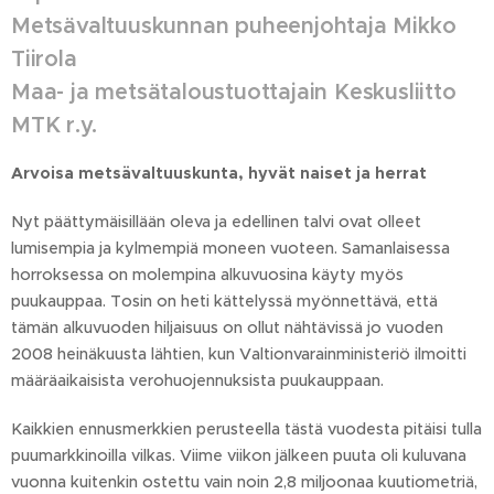
Metsävaltuuskunnan puheenjohtaja Mikko
Tiirola
Maa- ja metsätaloustuottajain Keskusliitto
MTK r.y.
Arvoisa metsävaltuuskunta, hyvät naiset ja herrat
Nyt päättymäisillään oleva ja edellinen talvi ovat olleet
lumisempia ja kylmempiä moneen vuoteen. Samanlaisessa
horroksessa on molempina alkuvuosina käyty myös
puukauppaa. Tosin on heti kättelyssä myönnettävä, että
tämän alkuvuoden hiljaisuus on ollut nähtävissä jo vuoden
2008 heinäkuusta lähtien, kun Valtionvarainministeriö ilmoitti
määräaikaisista verohuojennuksista puukauppaan.
Kaikkien ennusmerkkien perusteella tästä vuodesta pitäisi tulla
puumarkkinoilla vilkas. Viime viikon jälkeen puuta oli kuluvana
vuonna kuitenkin ostettu vain noin 2,8 miljoonaa kuutiometriä,