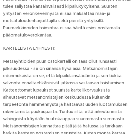
tulee säilyttää kansainvälisesti kilpailukykyisenä. Suurten
yritysten veronkevennystä ei saa maksattaa maa- ja
metsätaloudenharjoittajilla sekä pienillä yrityksillä.
Puumarkkinoiden toimintaa ei saa häiritä esim. nostamalla
pääomatuloverokantaa.
KARTELLISTA LYHYESTI:
Metsäyhtiöiden puun ostokartelli on taas ollut runsaasti
julkisuudessa - se on sinänsä hyvä asia. Metsänomistajan
edunmukaista on se, että kilpailulainsäädäntö ja sen tiukka
valvonta ennaltaehkäisisivät jatkossa vastaavan toistumisen.
Katteettomat lupaukset suurista kartellikorvauksista
aiheuttavat metsänomistajien keskuudessa kuitenkin
tarpeetonta hämmennystä ja haittaavat uuden luottamuksen
rakentamista puukaupasta. Tuntuu siltä, että aiheutuneista
vahingoista käydään huutokauppaa suurimmasta summasta.
Metsänomistajien kannattaa pitää jäitä hatussa, ja tarkkaan
harkita kanteen nostamisen perusteita. Kuten monta kertaa