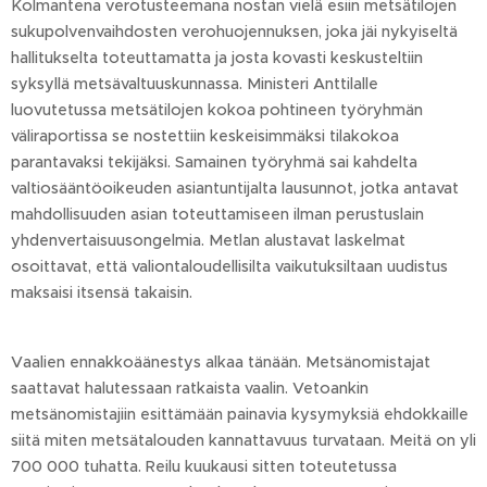
Kolmantena verotusteemana nostan vielä esiin metsätilojen
sukupolvenvaihdosten verohuojennuksen, joka jäi nykyiseltä
hallitukselta toteuttamatta ja josta kovasti keskusteltiin
syksyllä metsävaltuuskunnassa. Ministeri Anttilalle
luovutetussa metsätilojen kokoa pohtineen työryhmän
väliraportissa se nostettiin keskeisimmäksi tilakokoa
parantavaksi tekijäksi. Samainen työryhmä sai kahdelta
valtiosääntöoikeuden asiantuntijalta lausunnot, jotka antavat
mahdollisuuden asian toteuttamiseen ilman perustuslain
yhdenvertaisuusongelmia. Metlan alustavat laskelmat
osoittavat, että valiontaloudellisilta vaikutuksiltaan uudistus
maksaisi itsensä takaisin.
Vaalien ennakkoäänestys alkaa tänään. Metsänomistajat
saattavat halutessaan ratkaista vaalin. Vetoankin
metsänomistajiin esittämään painavia kysymyksiä ehdokkaille
siitä miten metsätalouden kannattavuus turvataan. Meitä on yli
700 000 tuhatta. Reilu kuukausi sitten toteutetussa