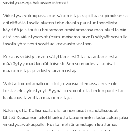
virkistysarvoja haluavien intressit.
Virkistysarvokaupassa metsänomistaja rajoittaa sopimuksessa
eriteltävällä tavalla alueen tehokkainta puuntuotannollista
käyttöä ja sitoutuu hoitamaan omistamaansa maa-aluetta niin,
että sen virkistysarvot (esim. maisema-arvot) säilyvät sovitulla
tasolla yhteisesti sovittua korvausta vastaan.
Korvaus virkistysarvon säilyttämisestä tai parantamisesta
määräytyy markkinalähtöisesti. Sen suuruudesta sopivat
maanomistaja ja virkistysarvon ostaja.
Vaikka toimintamalli on ollut jo vuosia olemassa, ei se ole
toistaiseksi yleistynyt. Syynä on voinut olla tiedon puute tai
hankaluus tavoittaa maanomistajia.
Näkisin, että Koillismaalla olisi erinomaiset mahdollisuudet
lähteä Kuusamon pilottihanketta laajemminkin ladunaukaisijaksi
virkistysarvokaupalle. Koska metsänomistajien luottamus