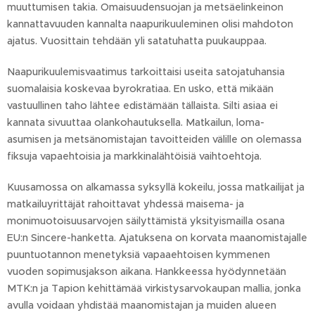
muuttumisen takia. Omaisuudensuojan ja metsäelinkeinon
kannattavuuden kannalta naapurikuuleminen olisi mahdoton
ajatus. Vuosittain tehdään yli satatuhatta puukauppaa.
Naapurikuulemisvaatimus tarkoittaisi useita satojatuhansia
suomalaisia koskevaa byrokratiaa. En usko, että mikään
vastuullinen taho lähtee edistämään tällaista. Silti asiaa ei
kannata sivuuttaa olankohautuksella. Matkailun, loma-
asumisen ja metsänomistajan tavoitteiden välille on olemassa
fiksuja vapaehtoisia ja markkinalähtöisiä vaihtoehtoja.
Kuusamossa on alkamassa syksyllä kokeilu, jossa matkailijat ja
matkailuyrittäjät rahoittavat yhdessä maisema- ja
monimuotoisuusarvojen säilyttämistä yksityismailla osana
EU:n Sincere-hanketta. Ajatuksena on korvata maanomistajalle
puuntuotannon menetyksiä vapaaehtoisen kymmenen
vuoden sopimusjakson aikana. Hankkeessa hyödynnetään
MTK:n ja Tapion kehittämää virkistysarvokaupan mallia, jonka
avulla voidaan yhdistää maanomistajan ja muiden alueen