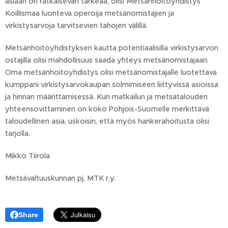
asiaan on ratkaisevan tärkeää, olisi Metsänhoitoyhdistys
Koillismaa luonteva operoija metsänomistajien ja
virkistysarvoja tarvitsevien tahojen välillä.
Metsänhoitoyhdistyksen kautta potentiaalisilla virkistysarvon
ostajilla olisi mahdollisuus saada yhteys metsänomistajaan.
Oma metsänhoitoyhdistys olisi metsänomistajalle luotettava
kumppani virkistysarvokaupan solmimiseen liittyvissä asioissa
ja hinnan määrittämisessä. Kun matkailun ja metsätalouden
yhteensovittaminen on koko Pohjois-Suomelle merkittävä
taloudellinen asia, uskoisin, että myös hankerahoitusta olisi
tarjolla.
Mikko Tiirola
Metsävaltuuskunnan pj, MTK r.y.
Share