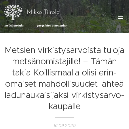
Mikko Tiirola
metsänhoitaja purjehtiva saunamies
Metsien vir­kis­tys­ar­vois­ta tuloja
met­sä­no­mis­ta­jil­le! – Tämän
takia Koil­lis­maal­la olisi erin­
omai­set mah­dol­li­suu­det lähteä
la­dun­au­kai­si­jak­si vir­kis­tys­ar­vo­
kau­pal­le
16.09.2020