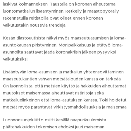
laskivat kolmanneksen. Taustalla on koronan aiheuttama
luontomatkailun lisääntyminen. Retkeily ja maastopyöräily
rakennetuilla reitistöillä ovat olleet ennen koronan
vaikutustakin nousevia trendejä.
Kesän tilastouutisista näkyi myös maaseutuasumisen ja loma-
asuntokaupan piristyminen. Monipaikkaisuus ja etätyö loma-
asunnoilta saattavat jäädä koronakriisin jälkeen pysyviksi
vaikutuksiksi.
Lisääntyvän loma-asumisen ja matkailun yhteensovittaminen
maaseutukuntien vahvan metsätalouden kanssa on tärkeää.
On luonnollista, että metsien käyttö ja hakkuiden aiheuttamat
muutokset maisemassa aiheuttavat ristiriitoja sekä
matkailuelinkeinon että loma-asutuksen kanssa. Toki hoidetut
metsät myös parantavat virkistysmahdollisuuksia ja maisemaa.
Luonnonsuojeluliitto esitti kesällä naapurikuulemista
päätehakkuiden tekemisen ehdoksi juuri maiseman