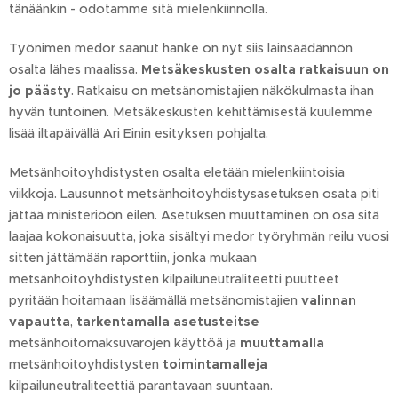
tänäänkin - odotamme sitä mielenkiinnolla.
Työnimen medor saanut hanke on nyt siis lainsäädännön
osalta lähes maalissa.
Metsäkeskusten osalta ratkaisuun on
jo päästy
. Ratkaisu on metsänomistajien näkökulmasta ihan
hyvän tuntoinen. Metsäkeskusten kehittämisestä kuulemme
lisää iltapäivällä Ari Einin esityksen pohjalta.
Metsänhoitoyhdistysten osalta eletään mielenkiintoisia
viikkoja. Lausunnot metsänhoitoyhdistysasetuksen osata piti
jättää ministeriöön eilen. Asetuksen muuttaminen on osa sitä
laajaa kokonaisuutta, joka sisältyi medor työryhmän reilu vuosi
sitten jättämään raporttiin, jonka mukaan
metsänhoitoyhdistysten kilpailuneutraliteetti puutteet
pyritään hoitamaan lisäämällä metsänomistajien
valinnan
vapautta
,
tarkentamalla asetusteitse
metsänhoitomaksuvarojen käyttöä ja
muuttamalla
metsänhoitoyhdistysten
toimintamalleja
kilpailuneutraliteettiä parantavaan suuntaan.