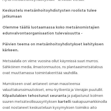
Keskustelu metsänhoitoyhdistysten roolista tulee
jatkumaan
Olemme täällä luotaamassa koko metsänomistajien
edunvalvontaorganisaation tulevaisuutta -
Päivien teema on metsänhoitoyhdistykset kehityksen
kärkeen.
Metsäalalla on viime vuosina ollut käynnissä suuri murros.
Sähköinen media, ilmastonmuutos, ns plantaasimetsätalous
ovat muuttamassa toimintakenttää vauhdilla.
Murrokseen ovat antaneet oman mausteensa
valuuttakurssimuutokset, emu-kytkentä ja Venäjän puutullit.
Kilpailulakien tehostunut seuranta
ja paljastunut kolmen
suuren metsäteollisuusyrityksen
kartelli
raakapuumarkkinoilla
ovat nostaneet keskusteluun kysymyksen toimiiko aito