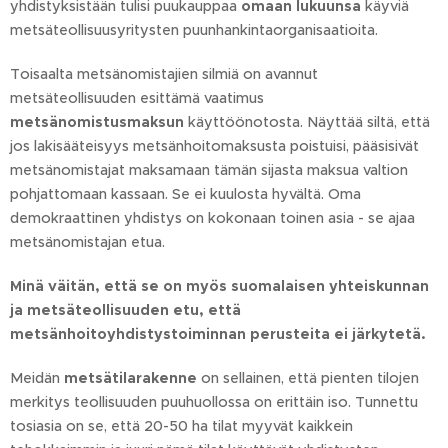
yhdistyksistään tulisi puukauppaa
omaan lukuunsa
käyviä
metsäteollisuusyritysten puunhankintaorganisaatioita.
Toisaalta metsänomistajien silmiä on avannut
metsäteollisuuden esittämä vaatimus
metsänomistusmaksun
käyttöönotosta. Näyttää siltä, että
jos lakisääteisyys metsänhoitomaksusta poistuisi, pääsisivät
metsänomistajat maksamaan tämän sijasta maksua valtion
pohjattomaan kassaan. Se ei kuulosta hyvältä. Oma
demokraattinen yhdistys on kokonaan toinen asia - se ajaa
metsänomistajan etua.
Minä väitän, että se on myös suomalaisen yhteiskunnan
ja metsäteollisuuden etu, että
metsänhoitoyhdistystoiminnan perusteita ei järkytetä.
Meidän
metsätilarakenne
on sellainen, että pienten tilojen
merkitys teollisuuden puuhuollossa on erittäin iso. Tunnettu
tosiasia on se, että 20-50 ha tilat myyvät kaikkein