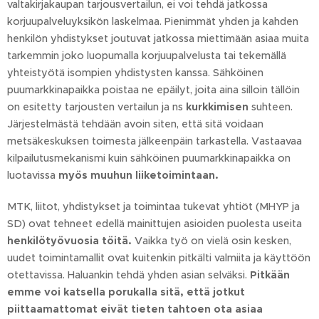
valtakirjakaupan tarjousvertailun, ei voi tehdä jatkossa
korjuupalveluyksikön laskelmaa. Pienimmät yhden ja kahden
henkilön yhdistykset joutuvat jatkossa miettimään asiaa muita
tarkemmin joko luopumalla korjuupalvelusta tai tekemällä
yhteistyötä isompien yhdistysten kanssa. Sähköinen
puumarkkinapaikka poistaa ne epäilyt, joita aina silloin tällöin
on esitetty tarjousten vertailun ja ns
kurkkimisen
suhteen.
Järjestelmästä tehdään avoin siten, että sitä voidaan
metsäkeskuksen toimesta jälkeenpäin tarkastella. Vastaavaa
kilpailutusmekanismi kuin sähköinen puumarkkinapaikka on
luotavissa
myös muuhun liiketoimintaan.
MTK, liitot, yhdistykset ja toimintaa tukevat yhtiöt (MHYP ja
SD) ovat tehneet edellä mainittujen asioiden puolesta useita
henkilötyövuosia töitä.
Vaikka työ on vielä osin kesken,
uudet toimintamallit ovat kuitenkin pitkälti valmiita ja käyttöön
otettavissa. Haluankin tehdä yhden asian selväksi.
Pitkään
emme voi katsella porukalla sitä, että jotkut
piittaamattomat eivät tieten tahtoen ota asiaa