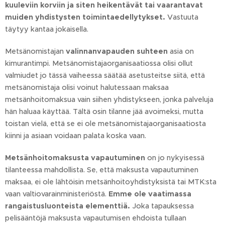
kuuleviin korviin ja siten heikentävät tai vaarantavat
muiden yhdistysten toimintaedellytykset.
Vastuuta
täytyy kantaa jokaisella.
Metsänomistajan
valinnanvapauden suhteen
asia on
kimurantimpi. Metsänomistajaorganisaatiossa olisi ollut
valmiudet jo tässä vaiheessa säätää asetusteitse siitä, että
metsänomistaja olisi voinut halutessaan maksaa
metsänhoitomaksua vain siihen yhdistykseen, jonka palveluja
hän haluaa käyttää. Tältä osin tilanne jää avoimeksi, mutta
toistan vielä, että se ei ole metsänomistajaorganisaatiosta
kiinni ja asiaan voidaan palata koska vaan.
Metsänhoitomaksusta vapautuminen
on jo nykyisessä
tilanteessa mahdollista. Se, että maksusta vapautuminen
maksaa, ei ole lähtöisin metsänhoitoyhdistyksistä tai MTK:sta
vaan valtiovarainministeriöstä.
Emme ole vaatimassa
rangaistusluonteista elementtiä.
Joka tapauksessa
pelisääntöjä maksusta vapautumisen ehdoista tullaan