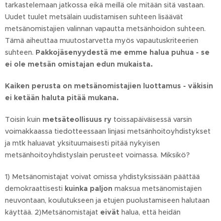
tarkastelemaan jatkossa eikä meillä ole mitään sitä vastaan.
Uudet tuulet metsälain uudistamisen suhteen lisäävät
metsänomistajien valinnan vapautta metsänhoidon suhteen.
Tämä aiheuttaa muutostarvetta myös vapautuskriteerien
suhteen.
Pakkojäsenyydestä me emme halua puhua - se
ei ole metsän omistajan edun mukaista.
Kaiken perusta on metsänomistajien luottamus - väkisin
ei ketään haluta pitää mukana.
Toisin kuin
metsäteollisuus ry
toissapäiväisessä varsin
voimakkaassa tiedotteessaan linjasi metsänhoitoyhdistykset
ja mtk haluavat yksituumaisesti pitää nykyisen
metsänhoitoyhdistyslain perusteet voimassa. Miksikö?
1) Metsänomistajat voivat omissa yhdistyksissään päättää
demokraattisesti
kuinka paljon
maksua metsänomistajien
neuvontaan, koulutukseen ja etujen puolustamiseen halutaan
käyttää. 2)Metsänomistajat
eivät
halua, että heidän