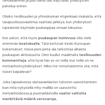
tehokkaimmin ja juuri nämä tilat käyttävät yhdistysten
palvelua eniten.
Olisiko teollisuuden ja yhteiskunnan etujenkaan mukaista, että
tasapuolisuusvaatimus saattaisi järkkyä, kun yhdistykset
rupeaisivat käymään puukauppaa omaan lukuunsa.
Itse uskon, että myös
puukaupan toimivuus
olisi vielä
enemmän
koetuksella
. Tätä kertovat Keski-Euroopan
kokemukset, missä pieni pinta-ala tarkoittaa alhaista
puukaupan aktiivisuutta. Olen kuullut maailmalta
teollisuuden
kommentteja
, että hyvä hän se on teillä, kun teillä on ne
metsänhoitoyhdistykset. Miksi me romuttaisimme sitä, mitä
toiset kaipailevat?
Joka tapauksessa vastaavanlaisten tulosten saavuttaminen
kuin mitä nykyisellä mhy-mallilla on saavutettu
metsänhoidossa ja puumarkkinoilla
vaatisi valtiolta
merkittäviä määriä verovaroja.