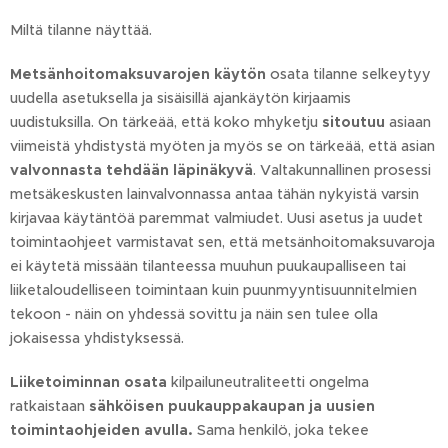
Miltä tilanne näyttää.
Metsänhoitomaksuvarojen käytön
osata tilanne selkeytyy
uudella asetuksella ja sisäisillä ajankäytön kirjaamis
uudistuksilla. On tärkeää, että koko mhyketju
sitoutuu
asiaan
viimeistä yhdistystä myöten ja myös se on tärkeää, että asian
valvonnasta tehdään läpinäkyvä
. Valtakunnallinen prosessi
metsäkeskusten lainvalvonnassa antaa tähän nykyistä varsin
kirjavaa käytäntöä paremmat valmiudet. Uusi asetus ja uudet
toimintaohjeet varmistavat sen, että metsänhoitomaksuvaroja
ei käytetä missään tilanteessa muuhun puukaupalliseen tai
liiketaloudelliseen toimintaan kuin puunmyyntisuunnitelmien
tekoon - näin on yhdessä sovittu ja näin sen tulee olla
jokaisessa yhdistyksessä.
Liiketoiminnan osata
kilpailuneutraliteetti ongelma
ratkaistaan
sähköisen puukauppakaupan ja uusien
toimintaohjeiden avulla.
Sama henkilö, joka tekee