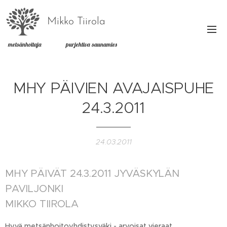
Mikko Tiirola
metsänhoitaja purjehtiva saunamies
MHY PÄIVIEN AVAJAISPUHE
24.3.2011
24.03.2011
MHY PÄIVÄT 24.3.2011 JYVÄSKYLÄN
PAVILJONKI
MIKKO TIIROLA
Hyvä metsänhoitoyhdistysväki - arvoisat vieraat