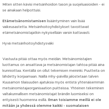
Miten sitten kävisi metsänhoidon tason ja suojeluasioiden - ei
se ainakaan helpottuisi.
Etämetsänomistamisen
lisääntyminen vain lisää
vaikeusastetta. Metsänhoitoyhdistykset tavoittavat
etämetsänomistajatkin nykyisellään varsin kattavasti.
Hyvä metsänhoitoyhdistysväki
Vastuuta pitää ottaa myös meidän. Metsänomistajien
luottamus on ansaittava ja metsänomistajan tahtoa pitää aina
kunnioittaa. Kentällä on ollut tekemisen meininki. Puutteita on
lähdetty korjaamaan. Näillä mhy-päivillä jalostetaan talven
Kuusamon tilaisuuden ajatuksia myös entistä yhtenäisemmän
metsänomistajaorganisaation puitteissa. Yhteinen tekeminen
valtakunnallisen metsänomistajat brändin luomiseksi on
erityisesti huomenna esillä.
Ilman toisiamme meillä ei ole
mitään ja yhdessä olemme kaikki - suomalaisen