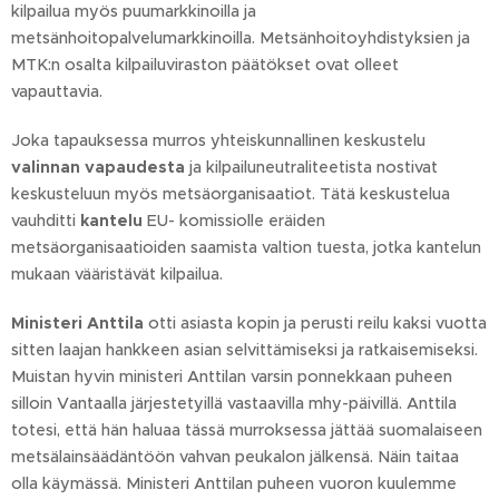
kilpailua myös puumarkkinoilla ja
metsänhoitopalvelumarkkinoilla. Metsänhoitoyhdistyksien ja
MTK:n osalta kilpailuviraston päätökset ovat olleet
vapauttavia.
Joka tapauksessa murros yhteiskunnallinen keskustelu
valinnan vapaudesta
ja kilpailuneutraliteetista nostivat
keskusteluun myös metsäorganisaatiot. Tätä keskustelua
vauhditti
kantelu
EU- komissiolle eräiden
metsäorganisaatioiden saamista valtion tuesta, jotka kantelun
mukaan vääristävät kilpailua.
Ministeri Anttila
otti asiasta kopin ja perusti reilu kaksi vuotta
sitten laajan hankkeen asian selvittämiseksi ja ratkaisemiseksi.
Muistan hyvin ministeri Anttilan varsin ponnekkaan puheen
silloin Vantaalla järjestetyillä vastaavilla mhy-päivillä. Anttila
totesi, että hän haluaa tässä murroksessa jättää suomalaiseen
metsälainsäädäntöön vahvan peukalon jälkensä. Näin taitaa
olla käymässä. Ministeri Anttilan puheen vuoron kuulemme