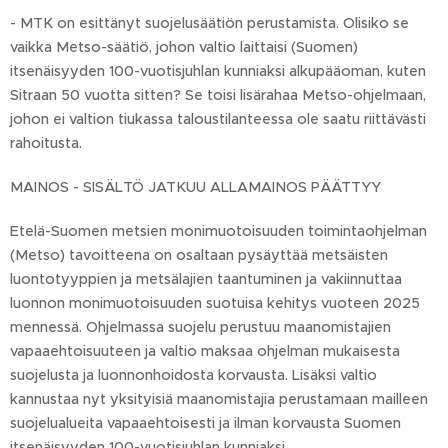
- MTK on esittänyt suojelusäätiön perustamista. Olisiko se
vaikka Metso-säätiö, johon valtio laittaisi (Suomen)
itsenäisyyden 100-vuotisjuhlan kunniaksi alkupääoman, kuten
Sitraan 50 vuotta sitten? Se toisi lisärahaa Metso-ohjelmaan,
johon ei valtion tiukassa taloustilanteessa ole saatu riittävästi
rahoitusta.
MAINOS - SISÄLTÖ JATKUU ALLAMAINOS PÄÄTTYY
Etelä-Suomen metsien monimuotoisuuden toimintaohjelman
(Metso) tavoitteena on osaltaan pysäyttää metsäisten
luontotyyppien ja metsälajien taantuminen ja vakiinnuttaa
luonnon monimuotoisuuden suotuisa kehitys vuoteen 2025
mennessä. Ohjelmassa suojelu perustuu maanomistajien
vapaaehtoisuuteen ja valtio maksaa ohjelman mukaisesta
suojelusta ja luonnonhoidosta korvausta. Lisäksi valtio
kannustaa nyt yksityisiä maanomistajia perustamaan mailleen
suojelualueita vapaaehtoisesti ja ilman korvausta Suomen
itsenäisyyden 100-vuotisjuhlan kunniaksi.