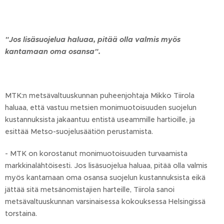
"Jos lisäsuojelua haluaa, pitää olla valmis myös
kantamaan oma osansa".
MTK:n metsävaltuuskunnan puheenjohtaja Mikko Tiirola
haluaa, että vastuu metsien monimuotoisuuden suojelun
kustannuksista jakaantuu entistä useammille hartioille, ja
esittää Metso-suojelusäätiön perustamista.
- MTK on korostanut monimuotoisuuden turvaamista
markkinalähtöisesti. Jos lisäsuojelua haluaa, pitää olla valmis
myös kantamaan oma osansa suojelun kustannuksista eikä
jättää sitä metsänomistajien harteille, Tiirola sanoi
metsävaltuuskunnan varsinaisessa kokouksessa Helsingissä
torstaina.