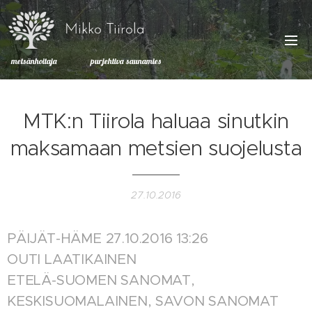
Mikko Tiirola
metsänhoitaja purjehtiva saunamies
MTK:n Tiirola haluaa sinutkin
maksamaan metsien suojelusta
27.10.2016
PÄIJÄT-HÄME 27.10.2016 13:26
OUTI LAATIKAINEN
ETELÄ-SUOMEN SANOMAT,
KESKISUOMALAINEN, SAVON SANOMAT