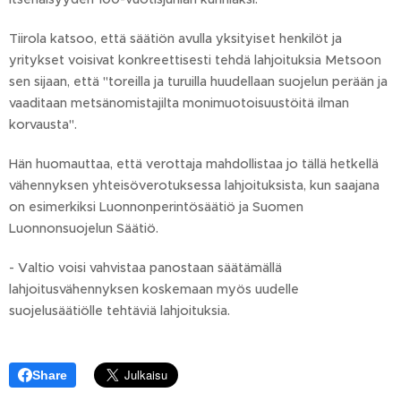
Tiirola katsoo, että säätiön avulla yksityiset henkilöt ja
yritykset voisivat konkreettisesti tehdä lahjoituksia Metsoon
sen sijaan, että "toreilla ja turuilla huudellaan suojelun perään ja
vaaditaan metsänomistajilta monimuotoisuustöitä ilman
korvausta".
Hän huomauttaa, että verottaja mahdollistaa jo tällä hetkellä
vähennyksen yhteisöverotuksessa lahjoituksista, kun saajana
on esimerkiksi Luonnonperintösäätiö ja Suomen
Luonnonsuojelun Säätiö.
- Valtio voisi vahvistaa panostaan säätämällä
lahjoitusvähennyksen koskemaan myös uudelle
suojelusäätiölle tehtäviä lahjoituksia.
Share