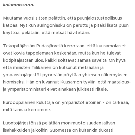
kolumnissaan.
Muutama vuosi sitten pelättiin, että puunjalostusteollisuus
katoaa. Nyt kun auringonlasku on peruttu ja pitäisi lisätä puun
käyttöä, pelätään, että metsät hävitetään.
Tekopitäjässäni Pudasjärvellä kerrotaan, että kuusamolaiset
ovat kovia tappelemaan keskenään, mutta kun he tulevat
kotipitäjästään ulos, kaikki soittavat samaa säveltä. On hyvä,
että ministeri Tiilikainen on kutsunut metsäalan ja
ympäristöjärjestöt pyöreään pöytään yhteisen näkemyksen
hiomiseksi. Hän on luvannut Kuusamon tyyliin, että maatalous-
ja ympäristöministeri eivät ainakaan julkisesti riitele.
Eurooppalainen kuluttaja on ympäristötietoinen - on tärkeää,
mitä tarinaa kerromme.
Luontojärjestöissä pelätään monimuotoisuuden jäävän
lisähakkuiden jalkoihin. Suomessa on kuitenkin tiukasti