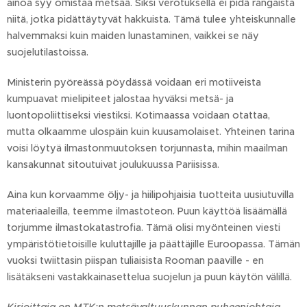
ainoa syy omistaa metsää. Siksi verotuksella ei pidä rangaista
niitä, jotka pidättäytyvät hakkuista. Tämä tulee yhteiskunnalle
halvemmaksi kuin maiden lunastaminen, vaikkei se näy
suojelutilastoissa.
Ministerin pyöreässä pöydässä voidaan eri motiiveista
kumpuavat mielipiteet jalostaa hyväksi metsä- ja
luontopoliittiseksi viestiksi. Kotimaassa voidaan otattaa,
mutta olkaamme ulospäin kuin kuusamolaiset. Yhteinen tarina
voisi löytyä ilmastonmuutoksen torjunnasta, mihin maailman
kansakunnat sitoutuivat joulukuussa Pariisissa.
Aina kun korvaamme öljy- ja hiilipohjaisia tuotteita uusiutuvilla
materiaaleilla, teemme ilmastoteon. Puun käyttöä lisäämällä
torjumme ilmastokatastrofia. Tämä olisi myönteinen viesti
ympäristötietoisille kuluttajille ja päättäjille Euroopassa. Tämän
vuoksi twiittasin piispan tuliaisista Rooman paaville - en
lisätäkseni vastakkainasettelua suojelun ja puun käytön välillä.