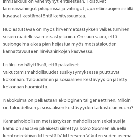
ihmisarkuus on vähentynyt entisestään. Toistuvat
lammasvahingot pihapiirissä ja vahingot jopa eläinsuojien sisällä
kuvaavat kestämätöntä kehityssuuntaa.
Huolestuttavaa on myös hirvenmetsästyksen vaikeutuminen
susien raadellessa metsästyskoiria. On suuri vaara, että
susiongelma alkaa pian heijastua myös metsätalouden
kannattavuuteen hirvivahinkojen kasvaessa.
Lisäksi on hälyttävää, että paikalliset
vaikuttamismahdollisuudet susikysymyksessä puuttuvat
kokonaan. Taloudellinen ja sosiaalinen kestävyys on jätetty
kokonaan huomiotta.
Näkökulma on pelkästään ekologinen tai geneettinen. Milloin
on taloudellisen ja sosiaalisen kestävyyden tarkastelun vuoro?
Kannanhoidollisen metsästyksen mahdollistamiseksi susi ja
karhu on saatava pikaisesti siirrettyä koko Suomen alueella
luontodirektiivin liitteestä IV liitteeseen V kuten suden asema