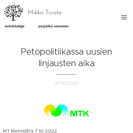
Mikko Tiirola
metsänhoitaja purjehtiva saunamies
Petopolitiikassa uusien
linjausten aika
07.10.2022
MT Metsä|Erä 7.10.2022