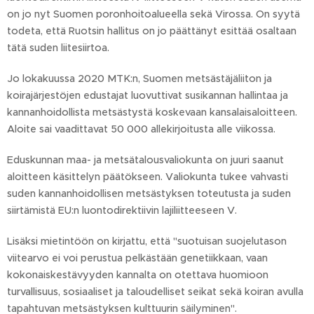
on jo nyt Suomen poronhoitoalueella sekä Virossa. On syytä
todeta, että Ruotsin hallitus on jo päättänyt esittää osaltaan
tätä suden liitesiirtoa.
Jo lokakuussa 2020 MTK:n, Suomen metsästäjäliiton ja
koirajärjestöjen edustajat luovuttivat susikannan hallintaa ja
kannanhoidollista metsästystä koskevaan kansalaisaloitteen.
Aloite sai vaadittavat 50 000 allekirjoitusta alle viikossa.
Eduskunnan maa- ja metsätalousvaliokunta on juuri saanut
aloitteen käsittelyn päätökseen. Valiokunta tukee vahvasti
suden kannanhoidollisen metsästyksen toteutusta ja suden
siirtämistä EU:n luontodirektiivin lajiliitteeseen V.
Lisäksi mietintöön on kirjattu, että "suotuisan suojelutason
viitearvo ei voi perustua pelkästään genetiikkaan, vaan
kokonaiskestävyyden kannalta on otettava huomioon
turvallisuus, sosiaaliset ja taloudelliset seikat sekä koiran avulla
tapahtuvan metsästyksen kulttuurin säilyminen".