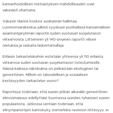
kannanhoidollisen metsästyksen mahdollisuudet ovat
vakavasti uhattuina.
Vakavin tilanne koskee susikannan hallintaa.
Luonnonvarakeskus julkisti syyskuun puolivälissä kansainvälisen
asiantuntijaryhmän raportin suden suotuisan suojelutason
viitearvoista. Liitteineen yli 140-sivuinen raportti vilisee
oletuksia ja raskaita laskentamalleja.
Erilaisin tarkastelukulmin esitetään yhteensä yli 110 erilaista
viitearvoa suden suotuisan suojeluntason toteutumiselle.
Näissä kaikissa näkökulma on pelkästään ekologinen tai
geneettinen. Milloin on taloudellisen ja sosiaalisen
kestävyyden tarkastelun vuoro?
Raportissa todetaan, että susien pitkän aikavälin geneettinen
elinvoimaisuus edellyttäisi Suomessa useiden tuhansien susien
populaatiota. Jatkossa sentään todetaan, että
elinympäristöjen kantokyky, esimerkiksi ravinnon riittävyys, ei