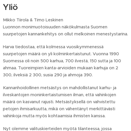
Yliö
Mikko Tiirola & Timo Leskinen
Luonnon monimuotoisuuden näkökulmasta Suomen
suurpetojen kannankehitys on ollut melkoinen menestystarina.
Harva tiedostaa, että kolmessa vuosikymmenessä
suurpetojen määrä on yli kolminkertaistunut. Vuonna 1990
Suomessa oli noin 500 karhua, 700 ilvestä, 150 sutta ja 100
ahmaa. Tuoreimpien kanta-arvioiden mukaan karhuja on 2
300, ilveksiä 2 300, susia 290 ja ahmoja 390.
Kannanhoidollinen metsästys on mahdollistanut karhu- ja
ilveskantojen moninkertaistumisen ilman, että vahinkojen
määrä on kasvanut rajusti. Metsästyksellä on vahvistettu
petojen ihmisarkuutta, mikä on vähentänyt merkittävästi
vahinkoja mutta myös kohtaamisia ihmisten kanssa.
Nyt olemme valituskierteiden myötä tilanteessa, jossa