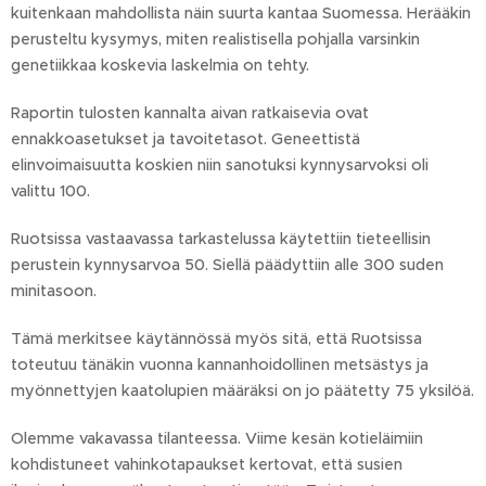
kuitenkaan mahdollista näin suurta kantaa Suomessa. Herääkin
perusteltu kysymys, miten realistisella pohjalla varsinkin
genetiikkaa koskevia laskelmia on tehty.
Raportin tulosten kannalta aivan ratkaisevia ovat
ennakkoasetukset ja tavoitetasot. Geneettistä
elinvoimaisuutta koskien niin sanotuksi kynnysarvoksi oli
valittu 100.
Ruotsissa vastaavassa tarkastelussa käytettiin tieteellisin
perustein kynnysarvoa 50. Siellä päädyttiin alle 300 suden
minitasoon.
Tämä merkitsee käytännössä myös sitä, että Ruotsissa
toteutuu tänäkin vuonna kannanhoidollinen metsästys ja
myönnettyjen kaatolupien määräksi on jo päätetty 75 yksilöä.
Olemme vakavassa tilanteessa. Viime kesän kotieläimiin
kohdistuneet vahinkotapaukset kertovat, että susien