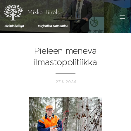
Mikko Tiirola
metsänhoitaja purjehtiva saunamies
Pieleen menevä
ilmastopolitiikka
27.11.2024