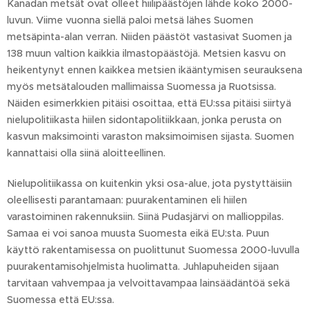
Kanadan metsät ovat olleet hiilipäästöjen lähde koko 2000-
luvun. Viime vuonna siellä paloi metsä lähes Suomen
metsäpinta-alan verran. Niiden päästöt vastasivat Suomen ja
138 muun valtion kaikkia ilmastopäästöjä. Metsien kasvu on
heikentynyt ennen kaikkea metsien ikääntymisen seurauksena
myös metsätalouden mallimaissa Suomessa ja Ruotsissa.
Näiden esimerkkien pitäisi osoittaa, että EU:ssa pitäisi siirtyä
nielupolitiikasta hiilen sidontapolitiikkaan, jonka perusta on
kasvun maksimointi varaston maksimoimisen sijasta. Suomen
kannattaisi olla siinä aloitteellinen.
Nielupolitiikassa on kuitenkin yksi osa-alue, jota pystyttäisiin
oleellisesti parantamaan: puurakentaminen eli hiilen
varastoiminen rakennuksiin. Siinä Pudasjärvi on mallioppilas.
Samaa ei voi sanoa muusta Suomesta eikä EU:sta. Puun
käyttö rakentamisessa on puolittunut Suomessa 2000-luvulla
puurakentamisohjelmista huolimatta. Juhlapuheiden sijaan
tarvitaan vahvempaa ja velvoittavampaa lainsäädäntöä sekä
Suomessa että EU:ssa.