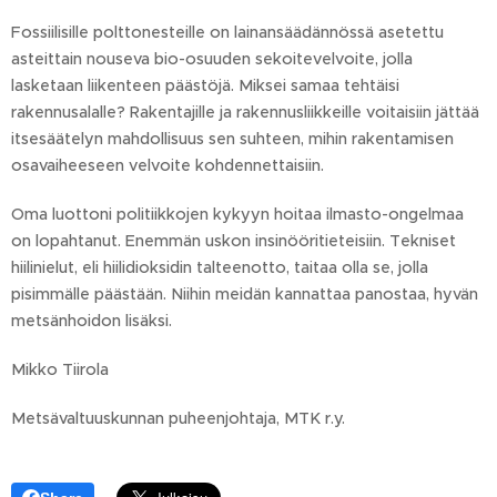
Fossiilisille polttonesteille on lainansäädännössä asetettu
asteittain nouseva bio-osuuden sekoitevelvoite, jolla
lasketaan liikenteen päästöjä. Miksei samaa tehtäisi
rakennusalalle? Rakentajille ja rakennusliikkeille voitaisiin jättää
itsesäätelyn mahdollisuus sen suhteen, mihin rakentamisen
osavaiheeseen velvoite kohdennettaisiin.
Oma luottoni politiikkojen kykyyn hoitaa ilmasto-ongelmaa
on lopahtanut. Enemmän uskon insinööritieteisiin. Tekniset
hiilinielut, eli hiilidioksidin talteenotto, taitaa olla se, jolla
pisimmälle päästään. Niihin meidän kannattaa panostaa, hyvän
metsänhoidon lisäksi.
Mikko Tiirola
Metsävaltuuskunnan puheenjohtaja, MTK r.y.