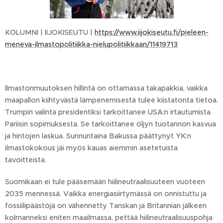
KOLUMNI | IIJOKISEUTU |
https://www.iijokiseutu.fi/pieleen-
meneva-ilmastopolitiikka-nielupolitiikkaan/11419713
Ilmastonmuutoksen hillintä on ottamassa takapakkia, vaikka
maapallon kiihtyvästä lämpenemisestä tulee kiistatonta tietoa.
Trumpin valinta presidentiksi tarkoittanee USA:n irtautumista
Pariisin sopimuksesta. Se tarkoittanee öljyn tuotannon kasvua
ja hintojen laskua. Sunnuntaina Bakussa päättynyt YK:n
ilmastokokous jäi myös kauas aiemmin asetetuista
tavoitteista.
Suomikaan ei tule pääsemään hiilineutraalisuuteen vuoteen
2035 mennessä. Vaikka energiasiirtymässä on onnistuttu ja
fossiilipäästöjä on vähennetty Tanskan ja Britannian jälkeen
kolmanneksi eniten maailmassa, pettää hiilineutraalisuuspohja