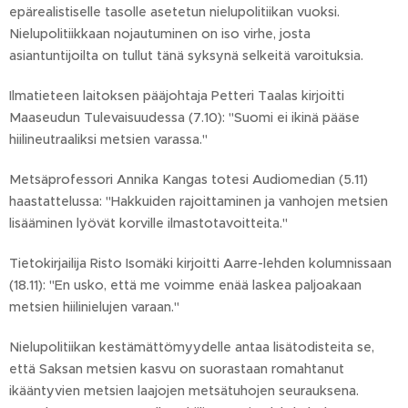
epärealistiselle tasolle asetetun nielupolitiikan vuoksi.
Nielupolitiikkaan nojautuminen on iso virhe, josta
asiantuntijoilta on tullut tänä syksynä selkeitä varoituksia.
Ilmatieteen laitoksen pääjohtaja Petteri Taalas kirjoitti
Maaseudun Tulevaisuudessa (7.10): "Suomi ei ikinä pääse
hiilineutraaliksi metsien varassa."
Metsäprofessori Annika Kangas totesi Audiomedian (5.11)
haastattelussa: "Hakkuiden rajoittaminen ja vanhojen metsien
lisääminen lyövät korville ilmastotavoitteita."
Tietokirjailija Risto Isomäki kirjoitti Aarre-lehden kolumnissaan
(18.11): "En usko, että me voimme enää laskea paljoakaan
metsien hiilinielujen varaan."
Nielupolitiikan kestämättömyydelle antaa lisätodisteita se,
että Saksan metsien kasvu on suorastaan romahtanut
ikääntyvien metsien laajojen metsätuhojen seurauksena.