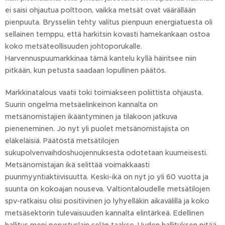
ei saisi ohjautua polttoon, vaikka metsät ovat väärällään
pienpuuta. Brysseliin tehty valitus pienpuun energiatuesta oli
sellainen temppu, että harkitsin kovasti hamekankaan ostoa
koko metsäteollisuuden johtoporukalle.
Harvennuspuumarkkinaa tämä kantelu kyllä häiritsee niin
pitkään, kun petusta saadaan lopullinen päätös.
Markkinatalous vaatii toki toimiakseen poliittista ohjausta.
Suurin ongelma metsäelinkeinon kannalta on
metsänomistajien ikääntyminen ja tilakoon jatkuva
pieneneminen. Jo nyt yli puolet metsänomistajista on
eläkeläisiä. Päätöstä metsätilojen
sukupolvenvaihdoshuojennuksesta odotetaan kuumeisesti.
Metsänomistajan ikä selittää voimakkaasti
puunmyyntiaktiivisuutta. Keski-ikä on nyt jo yli 60 vuotta ja
suunta on kokoajan nouseva. Valtiontaloudelle metsätilojen
spv-ratkaisu olisi positiivinen jo lyhyelläkin aikavälillä ja koko
metsäsektorin tulevaisuuden kannalta elintärkeä. Edellinen