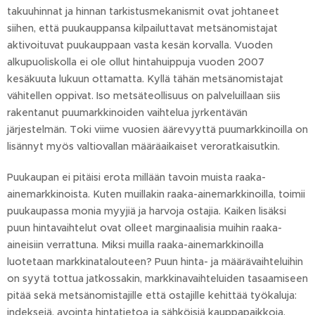
takuuhinnat ja hinnan tarkistusmekanismit ovat johtaneet
siihen, että puukauppansa kilpailuttavat metsänomistajat
aktivoituvat puukauppaan vasta kesän korvalla. Vuoden
alkupuoliskolla ei ole ollut hintahuippuja vuoden 2007
kesäkuuta lukuun ottamatta. Kyllä tähän metsänomistajat
vähitellen oppivat. Iso metsäteollisuus on palveluillaan siis
rakentanut puumarkkinoiden vaihtelua jyrkentävän
järjestelmän. Toki viime vuosien äärevyyttä puumarkkinoilla on
lisännyt myös valtiovallan määräaikaiset veroratkaisutkin.
Puukaupan ei pitäisi erota millään tavoin muista raaka-
ainemarkkinoista. Kuten muillakin raaka-ainemarkkinoilla, toimii
puukaupassa monia myyjiä ja harvoja ostajia. Kaiken lisäksi
puun hintavaihtelut ovat olleet marginaalisia muihin raaka-
aineisiin verrattuna. Miksi muilla raaka-ainemarkkinoilla
luotetaan markkinatalouteen? Puun hinta- ja määrävaihteluihin
on syytä tottua jatkossakin, markkinavaihteluiden tasaamiseen
pitää sekä metsänomistajille että ostajille kehittää työkaluja:
indeksejä, avointa hintatietoa ja sähköisiä kauppapaikkoja.