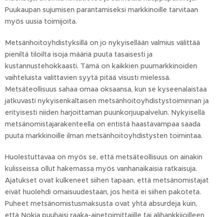
Puukaupan sujumisen parantamiseksi markkinoille tarvitaan
myös uusia toimijoita.
Metsänhoitoyhdistyksillä on jo nykyisellään valmius välittää
pieniltä tiloilta isoja määriä puuta tasaisesti ja
kustannustehokkaasti. Tämä on kaikkien puumarkkinoiden
vaihteluista valittavien syytä pitää visusti mielessä.
Metsäteollisuus sahaa omaa oksaansa, kun se kyseenalaistaa
jatkuvasti nykyisenkaltaisen metsänhoitoyhdistystoiminnan ja
erityisesti niiden harjoittaman puunkorjuupalvelun. Nykyisellä
metsänomistajarakenteella on entistä haastavampaa saada
puuta markkinoille ilman metsänhoitoyhdistysten toimintaa.
Huolestuttavaa on myös se, että metsäteollisuus on ainakin
kulisseissa ollut hakemassa myös vanhanaikaisia ratkaisuja.
Ajatukset ovat kulkeneet siihen tapaan, että metsänomistajat
eivät huolehdi omaisuudestaan, jos heitä ei siihen pakoteta.
Puheet metsänomistusmaksusta ovat yhtä absurdeja kuin,
että Nokia puuhaisi raaka-ainetoimittajille tai alihankkijoilleen