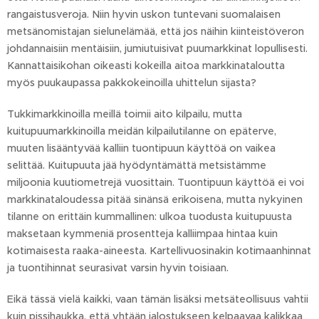
rangaistusveroja. Niin hyvin uskon tuntevani suomalaisen
metsänomistajan sielunelämää, että jos näihin kiinteistöveron
johdannaisiin mentäisiin, jumiutuisivat puumarkkinat lopullisesti.
Kannattaisikohan oikeasti kokeilla aitoa markkinataloutta
myös puukaupassa pakkokeinoilla uhittelun sijasta?
Tukkimarkkinoilla meillä toimii aito kilpailu, mutta
kuitupuumarkkinoilla meidän kilpailutilanne on epäterve,
muuten lisääntyvää kalliin tuontipuun käyttöä on vaikea
selittää. Kuitupuuta jää hyödyntämättä metsistämme
miljoonia kuutiometrejä vuosittain. Tuontipuun käyttöä ei voi
markkinataloudessa pitää sinänsä erikoisena, mutta nykyinen
tilanne on erittäin kummallinen: ulkoa tuodusta kuitupuusta
maksetaan kymmeniä prosentteja kalliimpaa hintaa kuin
kotimaisesta raaka-aineesta. Kartellivuosinakin kotimaanhinnat
ja tuontihinnat seurasivat varsin hyvin toisiaan.
Eikä tässä vielä kaikki, vaan tämän lisäksi metsäteollisuus vahtii
kuin pissihaukka, että yhtään jalostukseen kelpaavaa kalikkaa