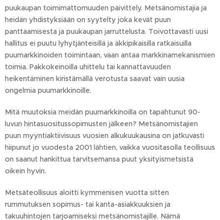
puukaupan toimimattomuuden päivittely. Metsänomistajia ja
heidän yhdistyksiään on syytelty joka kevät puun
panttaamisesta ja puukaupan jarruttelusta. Toivottavasti uusi
hallitus ei puutu lyhytjänteisillä ja äkkipikaisilla ratkaisuilla
puumarkkinoiden toimintaan, vaan antaa markkinamekanismien
toimia. Pakkokeinoilla uhittelu tai kannattavuuden
heikentäminen kiristämällä verotusta saavat vain uusia
ongelmia puumarkkinoille.
Mitä muutoksia meidän puumarkkinoilla on tapahtunut 90-
luvun hintasuositussopimusten jälkeen? Metsänomistajien
puun myyntiaktiivisuus vuosien alkukuukausina on jatkuvasti
hiipunut jo vuodesta 2001 lähtien, vaikka vuositasolla teollisuus
on saanut hankittua tarvitsemansa puut yksityismetsistä
oikein hyvin.
Metsäteollisuus aloitti kymmenisen vuotta sitten
rummutuksen sopimus- tai kanta-asiakkuuksien ja
takuuhintojen tarjoamiseksi metsänomistajille. Nämä