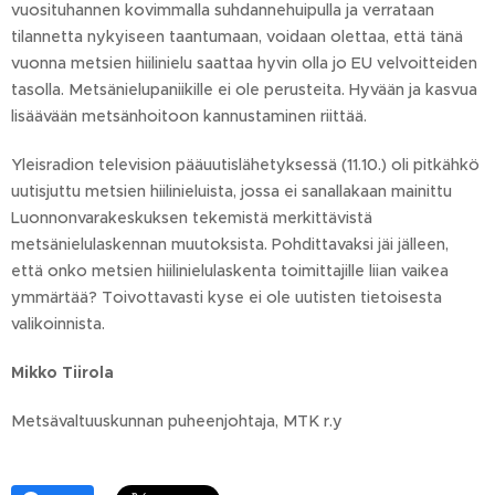
vuosituhannen kovimmalla suhdannehuipulla ja verrataan
tilannetta nykyiseen taantumaan, voidaan olettaa, että tänä
vuonna metsien hiilinielu saattaa hyvin olla jo EU velvoitteiden
tasolla. Metsänielupaniikille ei ole perusteita. Hyvään ja kasvua
lisäävään metsänhoitoon kannustaminen riittää.
Yleisradion television pääuutislähetyksessä (11.10.) oli pitkähkö
uutisjuttu metsien hiilinieluista, jossa ei sanallakaan mainittu
Luonnonvarakeskuksen tekemistä merkittävistä
metsänielulaskennan muutoksista. Pohdittavaksi jäi jälleen,
että onko metsien hiilinielulaskenta toimittajille liian vaikea
ymmärtää? Toivottavasti kyse ei ole uutisten tietoisesta
valikoinnista.
Mikko Tiirola
Metsävaltuuskunnan puheenjohtaja, MTK r.y