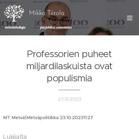
Mikko Tiirola
metsänhoitaja purjehtiva saunamies
Professorien puheet
miljardilaskuista ovat
populismia
23.10.2023
MT Metsä|Metsäpolitiikka 23.10.202311:27
Lukijalta