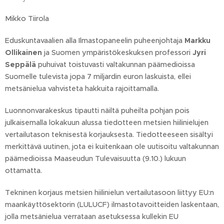
Mikko Tiirola
Eduskuntavaalien alla Ilmastopaneelin puheenjohtaja
Markku
Ollikainen
ja Suomen ympäristökeskuksen professori
Jyri
Seppälä
puhuivat toistuvasti valtakunnan päämedioissa
Suomelle tulevista jopa 7 miljardin euron laskuista, ellei
metsänielua vahvisteta hakkuita rajoittamalla.
Luonnonvarakeskus tipautti näiltä puheilta pohjan pois
julkaisemalla lokakuun alussa tiedotteen metsien hiilinielujen
vertailutason teknisestä korjauksesta. Tiedotteeseen sisältyi
merkittävä uutinen, jota ei kuitenkaan ole uutisoitu valtakunnan
päämedioissa Maaseudun Tulevaisuutta (9.10.) lukuun
ottamatta.
Tekninen korjaus metsien hiilinielun vertailutasoon liittyy EU:n
maankäyttösektorin (LULUCF) ilmastotavoitteiden laskentaan,
jolla metsänielua verrataan asetuksessa kullekin EU