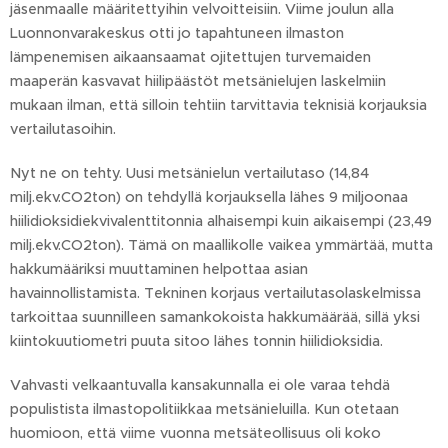
jäsenmaalle määritettyihin velvoitteisiin. Viime joulun alla
Luonnonvarakeskus otti jo tapahtuneen ilmaston
lämpenemisen aikaansaamat ojitettujen turvemaiden
maaperän kasvavat hiilipäästöt metsänielujen laskelmiin
mukaan ilman, että silloin tehtiin tarvittavia teknisiä korjauksia
vertailutasoihin.
Nyt ne on tehty. Uusi metsänielun vertailutaso (14,84
milj.ekv.CO2ton) on tehdyllä korjauksella lähes 9 miljoonaa
hiilidioksidiekvivalenttitonnia alhaisempi kuin aikaisempi (23,49
milj.ekv.CO2ton). Tämä on maallikolle vaikea ymmärtää, mutta
hakkumääriksi muuttaminen helpottaa asian
havainnollistamista. Tekninen korjaus vertailutasolaskelmissa
tarkoittaa suunnilleen samankokoista hakkumäärää, sillä yksi
kiintokuutiometri puuta sitoo lähes tonnin hiilidioksidia.
Vahvasti velkaantuvalla kansakunnalla ei ole varaa tehdä
populistista ilmastopolitiikkaa metsänieluilla. Kun otetaan
huomioon, että viime vuonna metsäteollisuus oli koko