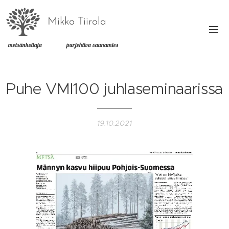
Mikko Tiirola
metsänhoitaja purjehtiva saunamies
Puhe VMI100 juhlaseminaarissa
19.10.2021