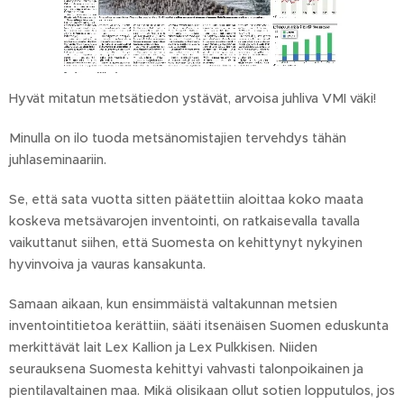
Hyvät mitatun metsätiedon ystävät, arvoisa juhliva VMI väki!
Minulla on ilo tuoda metsänomistajien tervehdys tähän
juhlaseminaariin.
Se, että sata vuotta sitten päätettiin aloittaa koko maata
koskeva metsävarojen inventointi, on ratkaisevalla tavalla
vaikuttanut siihen, että Suomesta on kehittynyt nykyinen
hyvinvoiva ja vauras kansakunta.
Samaan aikaan, kun ensimmäistä valtakunnan metsien
inventointitietoa kerättiin, sääti itsenäisen Suomen eduskunta
merkittävät lait Lex Kallion ja Lex Pulkkisen. Niiden
seurauksena Suomesta kehittyi vahvasti talonpoikainen ja
pientilavaltainen maa. Mikä olisikaan ollut sotien lopputulos, jos