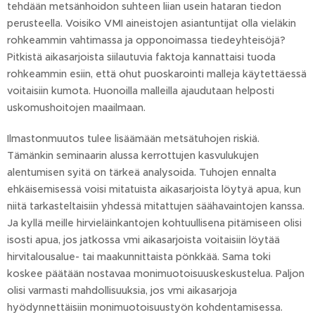
tehdään metsänhoidon suhteen liian usein hataran tiedon
perusteella. Voisiko VMI aineistojen asiantuntijat olla vieläkin
rohkeammin vahtimassa ja opponoimassa tiedeyhteisöjä?
Pitkistä aikasarjoista siilautuvia faktoja kannattaisi tuoda
rohkeammin esiin, että ohut puoskarointi malleja käytettäessä
voitaisiin kumota. Huonoilla malleilla ajaudutaan helposti
uskomushoitojen maailmaan.
Ilmastonmuutos tulee lisäämään metsätuhojen riskiä.
Tämänkin seminaarin alussa kerrottujen kasvulukujen
alentumisen syitä on tärkeä analysoida. Tuhojen ennalta
ehkäisemisessä voisi mitatuista aikasarjoista löytyä apua, kun
niitä tarkasteltaisiin yhdessä mitattujen säähavaintojen kanssa.
Ja kyllä meille hirvieläinkantojen kohtuullisena pitämiseen olisi
isosti apua, jos jatkossa vmi aikasarjoista voitaisiin löytää
hirvitalousalue- tai maakunnittaista pönkkää. Sama toki
koskee päätään nostavaa monimuotoisuuskeskustelua. Paljon
olisi varmasti mahdollisuuksia, jos vmi aikasarjoja
hyödynnettäisiin monimuotoisuustyön kohdentamisessa.