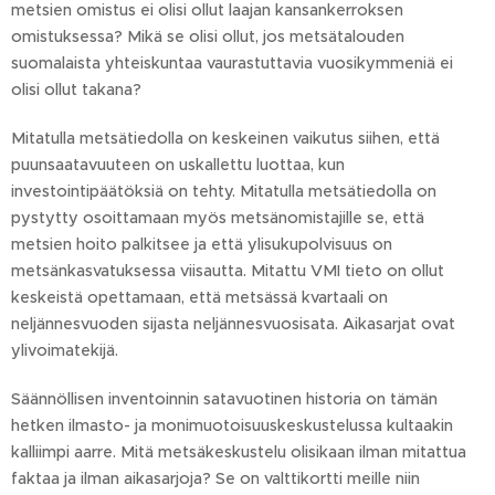
metsien omistus ei olisi ollut laajan kansankerroksen
omistuksessa? Mikä se olisi ollut, jos metsätalouden
suomalaista yhteiskuntaa vaurastuttavia vuosikymmeniä ei
olisi ollut takana?
Mitatulla metsätiedolla on keskeinen vaikutus siihen, että
puunsaatavuuteen on uskallettu luottaa, kun
investointipäätöksiä on tehty. Mitatulla metsätiedolla on
pystytty osoittamaan myös metsänomistajille se, että
metsien hoito palkitsee ja että ylisukupolvisuus on
metsänkasvatuksessa viisautta. Mitattu VMI tieto on ollut
keskeistä opettamaan, että metsässä kvartaali on
neljännesvuoden sijasta neljännesvuosisata. Aikasarjat ovat
ylivoimatekijä.
Säännöllisen inventoinnin satavuotinen historia on tämän
hetken ilmasto- ja monimuotoisuuskeskustelussa kultaakin
kalliimpi aarre. Mitä metsäkeskustelu olisikaan ilman mitattua
faktaa ja ilman aikasarjoja? Se on valttikortti meille niin