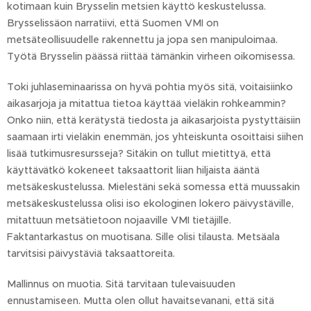
kotimaan kuin Brysselin metsien käyttö keskustelussa.
Brysselissäon narratiivi, että Suomen VMI on
metsäteollisuudelle rakennettu ja jopa sen manipuloimaa.
Työtä Brysselin päässä riittää tämänkin virheen oikomisessa.
Toki juhlaseminaarissa on hyvä pohtia myös sitä, voitaisiinko
aikasarjoja ja mitattua tietoa käyttää vieläkin rohkeammin?
Onko niin, että kerätystä tiedosta ja aikasarjoista pystyttäisiin
saamaan irti vieläkin enemmän, jos yhteiskunta osoittaisi siihen
lisää tutkimusresursseja? Sitäkin on tullut mietittyä, että
käyttävätkö kokeneet taksaattorit liian hiljaista ääntä
metsäkeskustelussa. Mielestäni sekä somessa että muussakin
metsäkeskustelussa olisi iso ekologinen lokero päivystäville,
mitattuun metsätietoon nojaaville VMI tietäjille.
Faktantarkastus on muotisana. Sille olisi tilausta. Metsäala
tarvitsisi päivystäviä taksaattoreita.
Mallinnus on muotia. Sitä tarvitaan tulevaisuuden
ennustamiseen. Mutta olen ollut havaitsevanani, että sitä